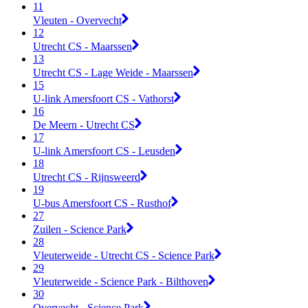
11
Vleuten - Overvecht
12
Utrecht CS - Maarssen
13
Utrecht CS - Lage Weide - Maarssen
15
U-link Amersfoort CS - Vathorst
16
De Meern - Utrecht CS
17
U-link Amersfoort CS - Leusden
18
Utrecht CS - Rijnsweerd
19
U-bus Amersfoort CS - Rusthof
27
Zuilen - Science Park
28
Vleuterweide - Utrecht CS - Science Park
29
Vleuterweide - Science Park - Bilthoven
30
Overvecht - Science Park