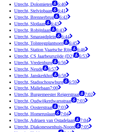
Utrecht, Dolomieten
6:40
Utrecht, Stelviobaan
6:41
Utrecht, Brennerbrug
6:42
Utrecht, Slotlaan
6:43
Utrecht, Robijnlaan
6:43
Utrecht, Smaragdplein
6:44
Utrecht, Tolsteegplantsoen
6:45
Utrecht, Station Vaartsche Rijn
6:46
Utrecht, CS Jaarbeurszijde (D2)
6:53
Utrecht, Vredenburg
6:56
Utrecht, Neude
6:57
Utrecht, Janskerkhof
6:58
Utrecht, Stadsschouwburg
6:59
Utrecht, Maliebaan
7:00
Utrecht, Burgemeester Reigerstraat
7:02
Utrecht, Oudwijkerdwarsstraat
7:03
Utrecht, Oosterstraat
7:03
Utrecht, Homeruslaan
7:04
Utrecht, Adriaen van Ostadelaan
7:04
Utrecht, Diakonessenhuis-Noord
7:05