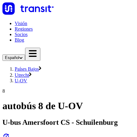
Visión
Regiones
Socios
Blog
Español
Países Bajos
Utrecht
U-OV
8
autobús 8 de U-OV
U-bus Amersfoort CS - Schuilenburg