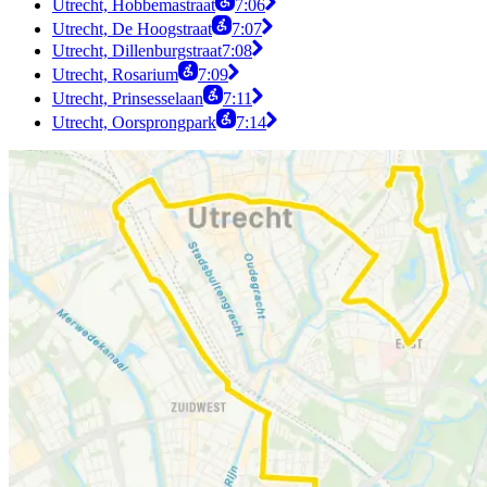
Utrecht, Hobbemastraat
7:06
Utrecht, De Hoogstraat
7:07
Utrecht, Dillenburgstraat
7:08
Utrecht, Rosarium
7:09
Utrecht, Prinsesselaan
7:11
Utrecht, Oorsprongpark
7:14