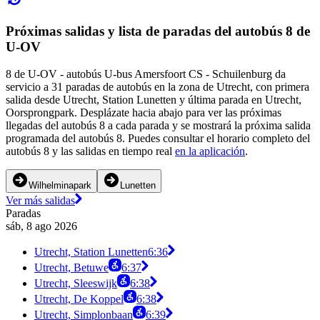
Próximas salidas y lista de paradas del autobús 8 de
U-OV
8 de U-OV - autobús U-bus Amersfoort CS - Schuilenburg da
servicio a 31 paradas de autobús en la zona de Utrecht, con primera
salida desde Utrecht, Station Lunetten y última parada en Utrecht,
Oorsprongpark. Desplázate hacia abajo para ver las próximas
llegadas del autobús 8 a cada parada y se mostrará la próxima salida
programada del autobús 8. Puedes consultar el horario completo del
autobús 8 y las salidas en tiempo real
en la aplicación
.
Wilhelminapark
Lunetten
Ver más salidas
Paradas
sáb, 8 ago 2026
Utrecht, Station Lunetten
6:36
Utrecht, Betuwe
6:37
Utrecht, Sleeswijk
6:38
Utrecht, De Koppel
6:38
Utrecht, Simplonbaan
6:39