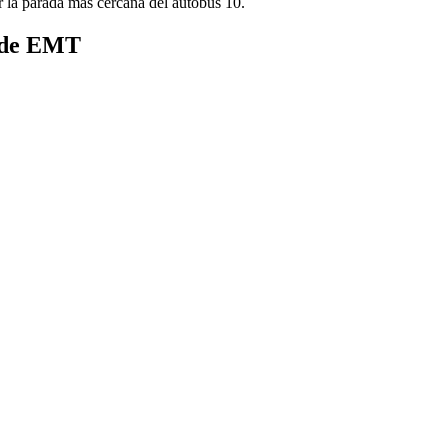
 la parada más cercana del autobús 10.
s de EMT