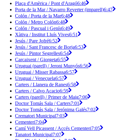
Plaça d'Amèrica / Pont d'Aragó
6:46
Porta de la Mar / Navarro Reverter (imparell)
6:47
Colón / Porta de la Mar
6:48
Colón / Metro Colón
6:48
Colón / Pascual i Genís
6:49
Xàtiva / Institut Lluís Vives
6:51
Jesús / Pare Jofré
6:52
Jesús / Sant Francesc de Borja
6:53
Jesús / Pintor Segrelles
6:54
Carcaixent / Giorgeta
6:55
Uruguai (parell) / Jeroni Munyós
6:56
Uruguai / Misser Rabassa
6:57
Uruguai / Veneçuela
6:57
Carters / Llanera de Ranes
6:58
Carters / Calvo Acacio
6:59
Carters (parell) / Primer de Maig
7:00
Doctor Tomás Sala / Carters
7:01
Doctor Tomás Sala / Jerónima Galés
7:02
Crematori Municipal
7:03
Cementeri
7:04
Camí Vell Picassent / Accés Cementeri
7:05
Tanatori Municipal
7:07