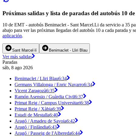
Próximas salidas y lista de paradas del autobús 10 
10 de EMT - autobús Benimaclet - Sant Marcel.Li da servicio a 35 par
abajo para ver las próximas llegadas del autobús 10 a cada parada y s
aplicación
.
Sant Marcel·lí
Benimaclet - Lliri Blau
Ver más salidas
Paradas
sáb, 8 ago 2026
Benimaclet / Lliri Blau
6:34
Germans Villalonga / Enric Navarro
6:34
Vicent Zaragozà
6:35
Ramón Asensio / Guàrdia Civil
6:37
Primat Reig / Campus Universitari
6:38
Primat Reig / Xàbia
6:39
Estadi de Mestalla
6:40
Aragó / Amadeu de Savoia
6:42
Aragó / Finlàndia
6:43
Aragó / Passeig de l'Albereda
6:44