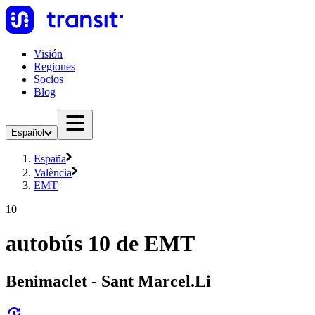
Visión
Regiones
Socios
Blog
Español
España
València
EMT
10
autobús 10 de EMT
Benimaclet - Sant Marcel.Li