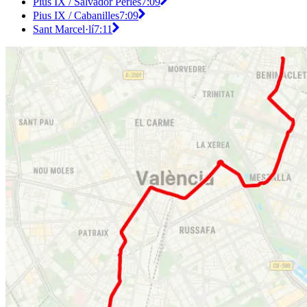
Pius IX / Salvador Perles
7:09
Pius IX / Cabanilles
7:09
Sant Marcel·lí
7:11