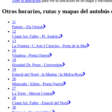
Abre la aplicación
para ver tu ubicación en un mapa y encontrar
Otros horarios, rutas y mapas del autobú
11
Patraix - Els Orriols
12
Ciutat Art. Faller - Pl. Amèrica
13
La Fonteta / C.Arts I Ciencies - Porta de la Mar
16
Vinalesa - Poeta Querol
18
Hospital Dr. Peset - Universitats
19
Estació del Nord - la Marina / la Malva-Rosa
26
Moncada / Alfara - Poeta Querol
27
La Torre - Mercat Central
28
Ciutat Art. Faller - Estació del Nord
30