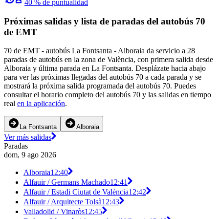
40 % de puntualidad
Próximas salidas y lista de paradas del autobús 70
de EMT
70 de EMT - autobús La Fontsanta - Alboraia da servicio a 28
paradas de autobús en la zona de València, con primera salida desde
Alboraia y última parada en La Fontsanta. Desplázate hacia abajo
para ver las próximas llegadas del autobús 70 a cada parada y se
mostrará la próxima salida programada del autobús 70. Puedes
consultar el horario completo del autobús 70 y las salidas en tiempo
real
en la aplicación
.
La Fontsanta
Alboraia
Ver más salidas
Paradas
dom, 9 ago 2026
Alboraia
12:40
Alfauir / Germans Machado
12:41
Alfauir / Estadi Ciutat de València
12:42
Alfauir / Arquitecte Tolsà
12:43
Valladolid / Vinaròs
12:45