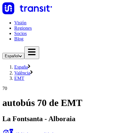
Visión
Regiones
Socios
Blog
Español
España
València
EMT
70
autobús 70 de EMT
La Fontsanta - Alboraia