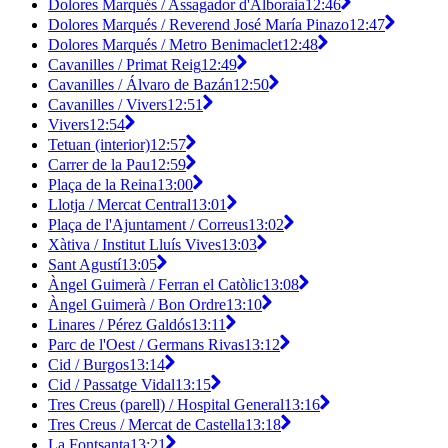
Dolores Marqués / Assagador d'Alboraia
12:46
Dolores Marqués / Reverend José María Pinazo
12:47
Dolores Marqués / Metro Benimaclet
12:48
Cavanilles / Primat Reig
12:49
Cavanilles / Álvaro de Bazán
12:50
Cavanilles / Vivers
12:51
Vivers
12:54
Tetuan (interior)
12:57
Carrer de la Pau
12:59
Plaça de la Reina
13:00
Llotja / Mercat Central
13:01
Plaça de l'Ajuntament / Correus
13:02
Xàtiva / Institut Lluís Vives
13:03
Sant Agustí
13:05
Àngel Guimerà / Ferran el Catòlic
13:08
Àngel Guimerà / Bon Ordre
13:10
Linares / Pérez Galdós
13:11
Parc de l'Oest / Germans Rivas
13:12
Cid / Burgos
13:14
Cid / Passatge Vidal
13:15
Tres Creus (parell) / Hospital General
13:16
Tres Creus / Mercat de Castella
13:18
La Fontsanta
13:21