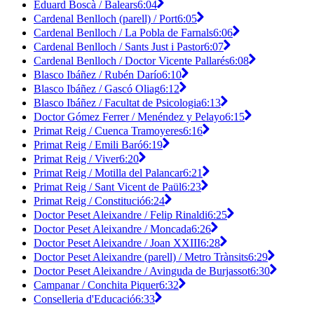
Eduard Boscà / Balears
6:04
Cardenal Benlloch (parell) / Port
6:05
Cardenal Benlloch / La Pobla de Farnals
6:06
Cardenal Benlloch / Sants Just i Pastor
6:07
Cardenal Benlloch / Doctor Vicente Pallarés
6:08
Blasco Ibáñez / Rubén Darío
6:10
Blasco Ibáñez / Gascó Oliag
6:12
Blasco Ibáñez / Facultat de Psicologia
6:13
Doctor Gómez Ferrer / Menéndez y Pelayo
6:15
Primat Reig / Cuenca Tramoyeres
6:16
Primat Reig / Emili Baró
6:19
Primat Reig / Viver
6:20
Primat Reig / Motilla del Palancar
6:21
Primat Reig / Sant Vicent de Paül
6:23
Primat Reig / Constitució
6:24
Doctor Peset Aleixandre / Felip Rinaldi
6:25
Doctor Peset Aleixandre / Moncada
6:26
Doctor Peset Aleixandre / Joan XXIII
6:28
Doctor Peset Aleixandre (parell) / Metro Trànsits
6:29
Doctor Peset Aleixandre / Avinguda de Burjassot
6:30
Campanar / Conchita Piquer
6:32
Conselleria d'Educació
6:33