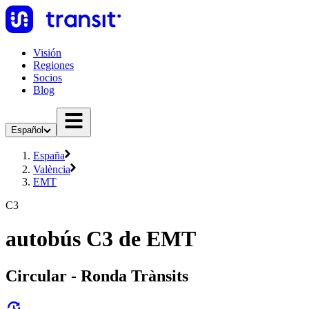
Visión
Regiones
Socios
Blog
Español
España
València
EMT
C3
autobús C3 de EMT
Circular - Ronda Trànsits