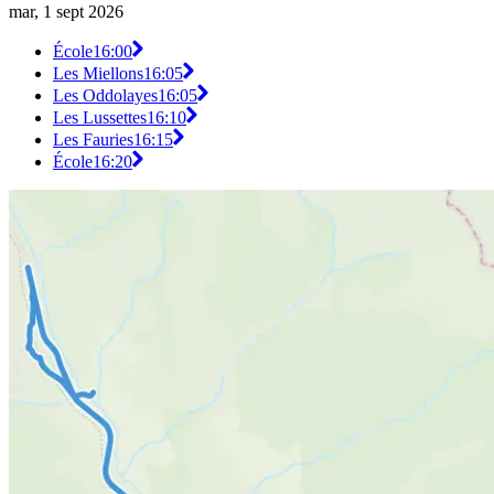
mar, 1 sept 2026
École
16:00
Les Miellons
16:05
Les Oddolayes
16:05
Les Lussettes
16:10
Les Fauries
16:15
École
16:20