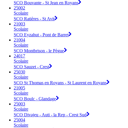
SCO Bouvante - St Jean en Royans
25002
Scolaire
SCO Ratières - St Avit
21003
Scolaire
SCO Eyzahut - Pont de Barret
21004
Scolaire
SCO Montbrison - le Pègue
24017
Scolaire
SCO Sauzet - Crest
25030
Scolaire
SCO St Thomas en Royans - St Laurent en Royans
21005
Scolaire
SCO Boulc - Glandage
25003
Scolaire
SCO Divajeu - Auti - la Rep - Crest Sud
25004
Scolaire