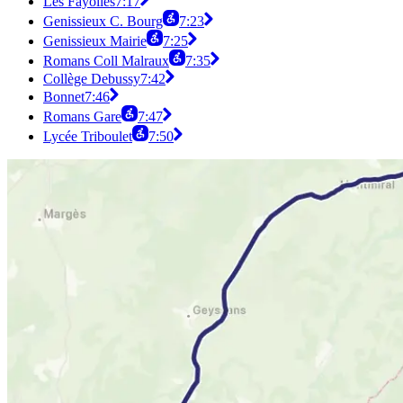
Les Fayolles
7:17
Genissieux C. Bourg
7:23
Genissieux Mairie
7:25
Romans Coll Malraux
7:35
Collège Debussy
7:42
Bonnet
7:46
Romans Gare
7:47
Lycée Triboulet
7:50