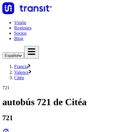
Visión
Regiones
Socios
Blog
Español
Francia
Valence
Citéa
721
autobús 721 de Citéa
721