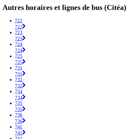
Autres horaires et lignes de bus (Citéa)
722
722
723
723
724
724
725
725
731
731
732
732
734
734
735
735
736
736
741
741
742