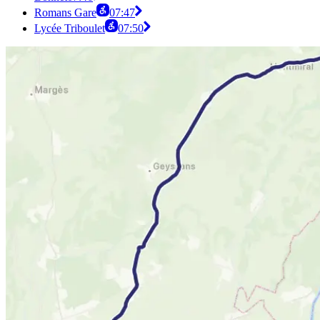
Romans Gare
07:47
Lycée Triboulet
07:50