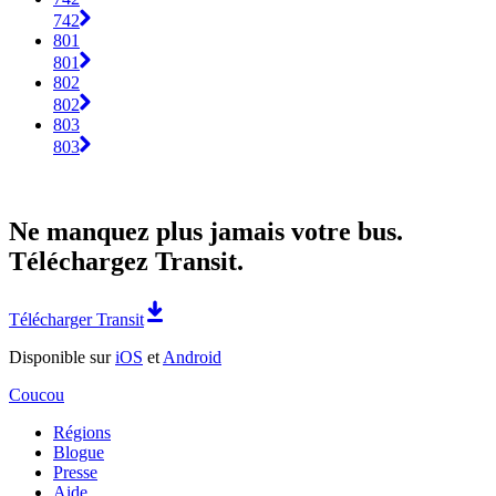
742
801
801
802
802
803
803
Ne manquez plus jamais votre bus.
Téléchargez Transit.
Télécharger Transit
Disponible sur
iOS
et
Android
Coucou
Régions
Blogue
Presse
Aide