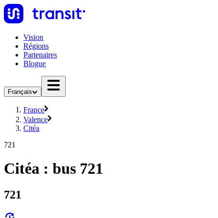
Vision
Régions
Partenaires
Blogue
Français
France
Valence
Citéa
721
Citéa : bus 721
721