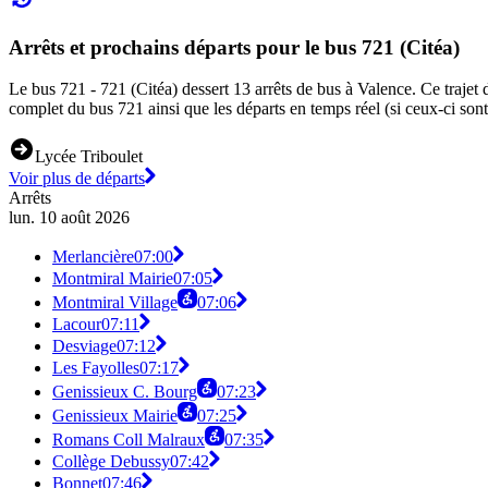
Arrêts et prochains départs pour le bus 721 (Citéa)
Le bus 721 - 721 (Citéa) dessert 13 arrêts de bus à Valence. Ce trajet 
complet du bus 721 ainsi que les départs en temps réel (si ceux-ci son
Lycée Triboulet
Voir plus de départs
Arrêts
lun. 10 août 2026
Merlancière
07:00
Montmiral Mairie
07:05
Montmiral Village
07:06
Lacour
07:11
Desviage
07:12
Les Fayolles
07:17
Genissieux C. Bourg
07:23
Genissieux Mairie
07:25
Romans Coll Malraux
07:35
Collège Debussy
07:42
Bonnet
07:46