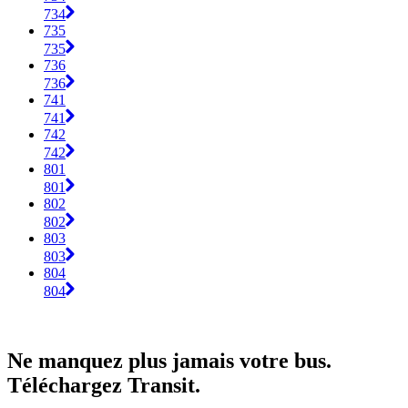
734
735
735
736
736
741
741
742
742
801
801
802
802
803
803
804
804
Ne manquez plus jamais votre bus.
Téléchargez Transit.