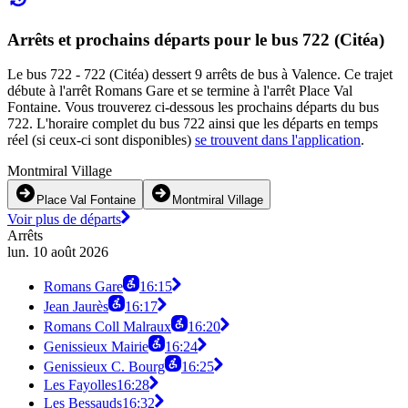
Arrêts et prochains départs pour le bus 722 (Citéa)
Le bus 722 - 722 (Citéa) dessert 9 arrêts de bus à Valence. Ce trajet
débute à l'arrêt Romans Gare et se termine à l'arrêt Place Val
Fontaine. Vous trouverez ci-dessous les prochains départs du bus
722. L'horaire complet du bus 722 ainsi que les départs en temps
réel (si ceux-ci sont disponibles)
se trouvent dans l'application
.
Montmiral Village
Place Val Fontaine
Montmiral Village
Voir plus de départs
Arrêts
lun. 10 août 2026
Romans Gare
16:15
Jean Jaurès
16:17
Romans Coll Malraux
16:20
Genissieux Mairie
16:24
Genissieux C. Bourg
16:25
Les Fayolles
16:28
Les Bessauds
16:32