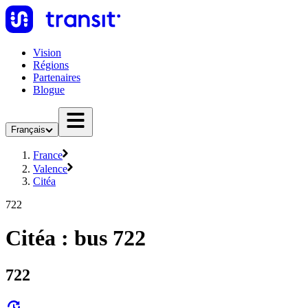
Vision
Régions
Partenaires
Blogue
Français
France
Valence
Citéa
722
Citéa : bus 722
722