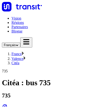
Vision
Régions
Partenaires
Blogue
Français
France
Valence
Citéa
735
Citéa : bus 735
735