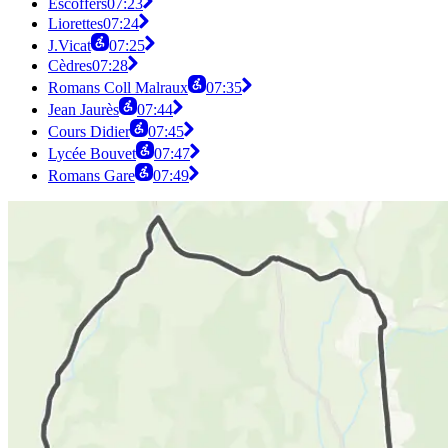
Escoffers
07:23
Liorettes
07:24
J.Vicat
07:25
Cèdres
07:28
Romans Coll Malraux
07:35
Jean Jaurès
07:44
Cours Didier
07:45
Lycée Bouvet
07:47
Romans Gare
07:49