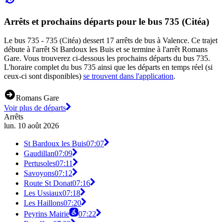
Arrêts et prochains départs pour le bus 735 (Citéa)
Le bus 735 - 735 (Citéa) dessert 17 arrêts de bus à Valence. Ce trajet
débute à l'arrêt St Bardoux les Buis et se termine à l'arrêt Romans
Gare. Vous trouverez ci-dessous les prochains départs du bus 735.
L'horaire complet du bus 735 ainsi que les départs en temps réel (si
ceux-ci sont disponibles)
se trouvent dans l'application
.
Romans Gare
Voir plus de départs
Arrêts
lun. 10 août 2026
St Bardoux les Buis
07:07
Gaudillan
07:09
Pertusoles
07:11
Savoyons
07:12
Route St Donat
07:16
Les Ussiaux
07:18
Les Haillons
07:20
Peyrins Mairie
07:22