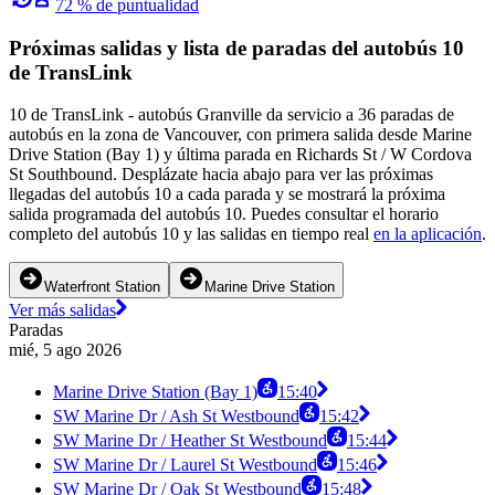
72 % de puntualidad
Próximas salidas y lista de paradas del autobús 10
de TransLink
10 de TransLink - autobús Granville da servicio a 36 paradas de
autobús en la zona de Vancouver, con primera salida desde Marine
Drive Station (Bay 1) y última parada en Richards St / W Cordova
St Southbound. Desplázate hacia abajo para ver las próximas
llegadas del autobús 10 a cada parada y se mostrará la próxima
salida programada del autobús 10. Puedes consultar el horario
completo del autobús 10 y las salidas en tiempo real
en la aplicación
.
Waterfront Station
Marine Drive Station
Ver más salidas
Paradas
mié, 5 ago 2026
Marine Drive Station (Bay 1)
15:40
SW Marine Dr / Ash St Westbound
15:42
SW Marine Dr / Heather St Westbound
15:44
SW Marine Dr / Laurel St Westbound
15:46
SW Marine Dr / Oak St Westbound
15:48