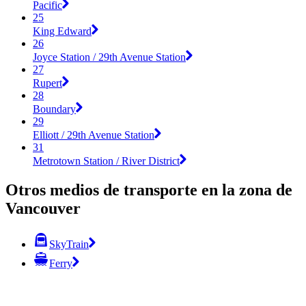
Pacific
25
King Edward
26
Joyce Station / 29th Avenue Station
27
Rupert
28
Boundary
29
Elliott / 29th Avenue Station
31
Metrotown Station / River District
Otros medios de transporte en la zona de
Vancouver
SkyTrain
Ferry