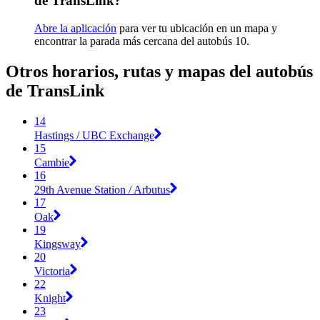
de TransLink?
Abre la aplicación
para ver tu ubicación en un mapa y
encontrar la parada más cercana del autobús 10.
Otros horarios, rutas y mapas del autobús
de TransLink
14
Hastings / UBC Exchange
15
Cambie
16
29th Avenue Station / Arbutus
17
Oak
19
Kingsway
20
Victoria
22
Knight
23