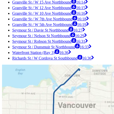
Granville St / W 15 Ave Northbound
16:14
Granville St / W 12 Ave Northbound
16:15
Granville St / W 10 Ave Northbound
16:16
Granville St / W 7th Ave Northbound
16:18
Granville St / W 5th Ave Northbound
16:19
Seymour St / Davie St Northbound
16:27
Seymour St / Nelson St Northbound
16:29
Seymour St / Robson St Northbound
16:31
Seymour St / Dunsmuir St Northbound
16:33
Waterfront Station (Bay 3)
16:36
Richards St / W Cordova St Southbound
16:36