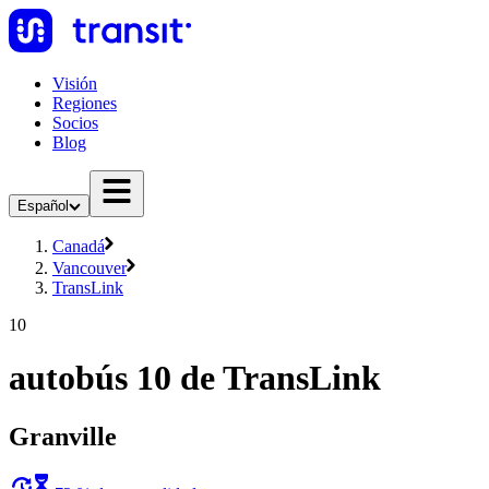
Visión
Regiones
Socios
Blog
Español
Canadá
Vancouver
TransLink
10
autobús 10 de TransLink
Granville