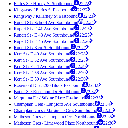
Earles St / Horley St Southbound
22:22
Kingsway / Earles St Eastbound
22:22
Kingsway / Killarney St Eastbound
22:23
Rupert St / School Ave Southbound
22:24
Rupert St / E 41 Ave Southbound
22:25
Rupert St / E 43 Ave Southbound
22:25
Rupert St / E 45 Ave Southbound
22:26
Rupert St / Kerr St Southbound
22:27
Kerr St / E 49 Ave Southbound
22:28
Kerr St / E 52 Ave Southbound
22:28
Kerr St / E 54 Ave Southbound
22:29
Kerr St / E 56 Ave Southbound
22:30
Kerr St / E 59 Ave Southbound
22:30
Rosemont Dr / 3200 Block Eastbound
22:32
Butler St / Rosemont Dr Southbound
22:32
Maquinna Dr / Stikine Place Eastbound
22:33
Champlain Cres / Langford Ave Southbound
22:34
Champlain Cres / Marquette Cres Southbound
22:35
Matheson Cres / Champlain Cres Northbound
22:35
Matheson Cres / Limewood Place Northbound
22:36