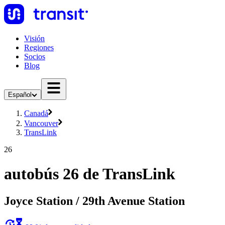
Visión
Regiones
Socios
Blog
Español
Canadá
Vancouver
TransLink
26
autobús 26 de TransLink
Joyce Station / 29th Avenue Station