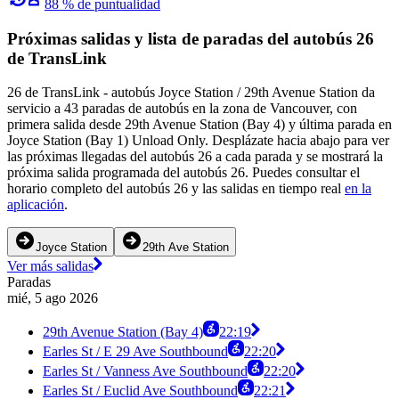
88 % de puntualidad
Próximas salidas y lista de paradas del autobús 26
de TransLink
26 de TransLink - autobús Joyce Station / 29th Avenue Station da
servicio a 43 paradas de autobús en la zona de Vancouver, con
primera salida desde 29th Avenue Station (Bay 4) y última parada en
Joyce Station (Bay 1) Unload Only. Desplázate hacia abajo para ver
las próximas llegadas del autobús 26 a cada parada y se mostrará la
próxima salida programada del autobús 26. Puedes consultar el
horario completo del autobús 26 y las salidas en tiempo real
en la
aplicación
.
Joyce Station
29th Ave Station
Ver más salidas
Paradas
mié, 5 ago 2026
29th Avenue Station (Bay 4)
22:19
Earles St / E 29 Ave Southbound
22:20
Earles St / Vanness Ave Southbound
22:20
Earles St / Euclid Ave Southbound
22:21