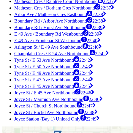
Matheson Cres / Raintree Court Northbound
22:37
Matheson Cres / Borham Cres Northbound
22:37
Arbor Ave / Matheson Cres Eastbound
22:38
Boundary Rd / Arbor Ave Northbound
22:38
Boundary Rd / Hurst Ave Northbound
22:39
E 49 Ave / Boundary Rd Westbound
22:39
E 49 Ave / Frontenac St Westbound
22:40
Arlington St / E 49 Ave Southbound
22:40
Champlain Cres / E 54 Ave Northbound
22:42
Tyne St / E 53 Ave Northbound
22:42
Tyne St / E 50 Ave Northbound
22:43
Tyne St / E 49 Ave Northbound
22:44
Tyne St / E 47 Ave Northbound
22:44
Tyne St / E 45 Ave Northbound
22:45
Joyce St / E 45 Ave Northbound
22:46
Joyce St / Marmion Ave Northbound
22:46
Joyce St / Church St Northbound
22:47
Joyce St / Euclid Ave Northbound
22:48
Joyce Station (Bay 1) Unload Only
22:49