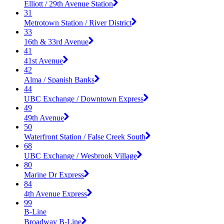
Elliott / 29th Avenue Station
31
Metrotown Station / River District
33
16th & 33rd Avenue
41
41st Avenue
42
Alma / Spanish Banks
44
UBC Exchange / Downtown Express
49
49th Avenue
50
Waterfront Station / False Creek South
68
UBC Exchange / Wesbrook Village
80
Marine Dr Express
84
4th Avenue Express
99
B-Line
Broadway B-Line