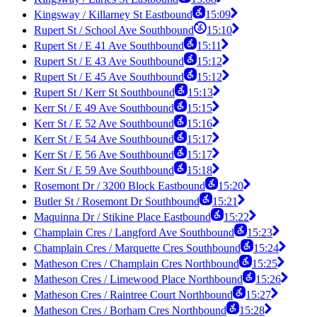
Kingsway / Killarney St Eastbound
15:09
Rupert St / School Ave Southbound
15:10
Rupert St / E 41 Ave Southbound
15:11
Rupert St / E 43 Ave Southbound
15:12
Rupert St / E 45 Ave Southbound
15:12
Rupert St / Kerr St Southbound
15:13
Kerr St / E 49 Ave Southbound
15:15
Kerr St / E 52 Ave Southbound
15:16
Kerr St / E 54 Ave Southbound
15:17
Kerr St / E 56 Ave Southbound
15:17
Kerr St / E 59 Ave Southbound
15:18
Rosemont Dr / 3200 Block Eastbound
15:20
Butler St / Rosemont Dr Southbound
15:21
Maquinna Dr / Stikine Place Eastbound
15:22
Champlain Cres / Langford Ave Southbound
15:23
Champlain Cres / Marquette Cres Southbound
15:24
Matheson Cres / Champlain Cres Northbound
15:25
Matheson Cres / Limewood Place Northbound
15:26
Matheson Cres / Raintree Court Northbound
15:27
Matheson Cres / Borham Cres Northbound
15:28