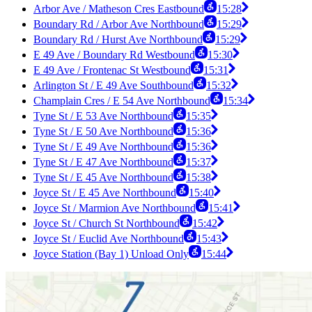
Arbor Ave / Matheson Cres Eastbound
15:28
Boundary Rd / Arbor Ave Northbound
15:29
Boundary Rd / Hurst Ave Northbound
15:29
E 49 Ave / Boundary Rd Westbound
15:30
E 49 Ave / Frontenac St Westbound
15:31
Arlington St / E 49 Ave Southbound
15:32
Champlain Cres / E 54 Ave Northbound
15:34
Tyne St / E 53 Ave Northbound
15:35
Tyne St / E 50 Ave Northbound
15:36
Tyne St / E 49 Ave Northbound
15:36
Tyne St / E 47 Ave Northbound
15:37
Tyne St / E 45 Ave Northbound
15:38
Joyce St / E 45 Ave Northbound
15:40
Joyce St / Marmion Ave Northbound
15:41
Joyce St / Church St Northbound
15:42
Joyce St / Euclid Ave Northbound
15:43
Joyce Station (Bay 1) Unload Only
15:44