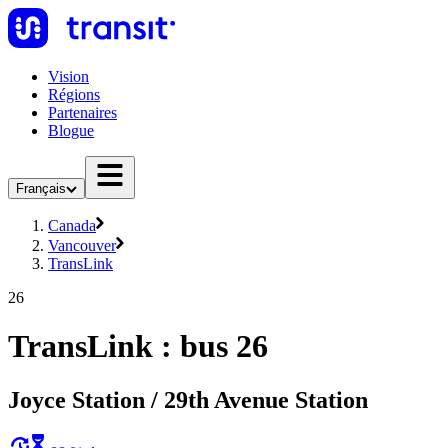
Vision
Régions
Partenaires
Blogue
Français
Canada
Vancouver
TransLink
26
TransLink : bus 26
Joyce Station / 29th Avenue Station