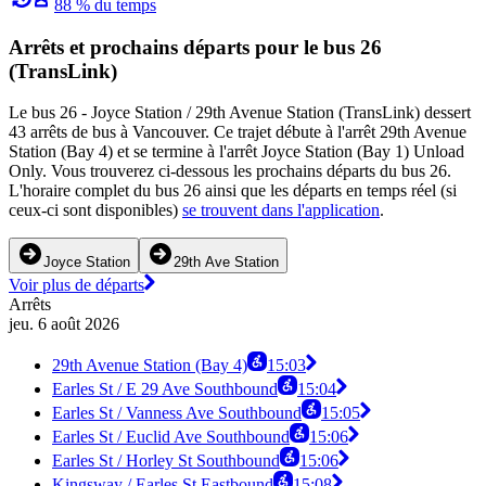
88 % du temps
Arrêts et prochains départs pour le bus 26
(TransLink)
Le bus 26 - Joyce Station / 29th Avenue Station (TransLink) dessert
43 arrêts de bus à Vancouver. Ce trajet débute à l'arrêt 29th Avenue
Station (Bay 4) et se termine à l'arrêt Joyce Station (Bay 1) Unload
Only. Vous trouverez ci-dessous les prochains départs du bus 26.
L'horaire complet du bus 26 ainsi que les départs en temps réel (si
ceux-ci sont disponibles)
se trouvent dans l'application
.
Joyce Station
29th Ave Station
Voir plus de départs
Arrêts
jeu. 6 août 2026
29th Avenue Station (Bay 4)
15:03
Earles St / E 29 Ave Southbound
15:04
Earles St / Vanness Ave Southbound
15:05
Earles St / Euclid Ave Southbound
15:06
Earles St / Horley St Southbound
15:06
Kingsway / Earles St Eastbound
15:08