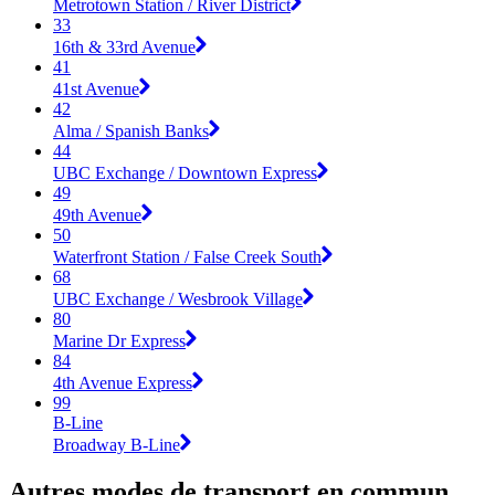
Metrotown Station / River District
33
16th & 33rd Avenue
41
41st Avenue
42
Alma / Spanish Banks
44
UBC Exchange / Downtown Express
49
49th Avenue
50
Waterfront Station / False Creek South
68
UBC Exchange / Wesbrook Village
80
Marine Dr Express
84
4th Avenue Express
99
B-Line
Broadway B-Line
Autres modes de transport en commun