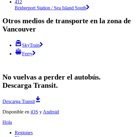
412
Bridgeport Station / Sea Island South
Otros medios de transporte en la zona de
Vancouver
SkyTrain
Ferry
No vuelvas a perder el autobús.
Descarga Transit.
Descarga Transit
Disponible en
iOS
y
Android
Hola
Regiones