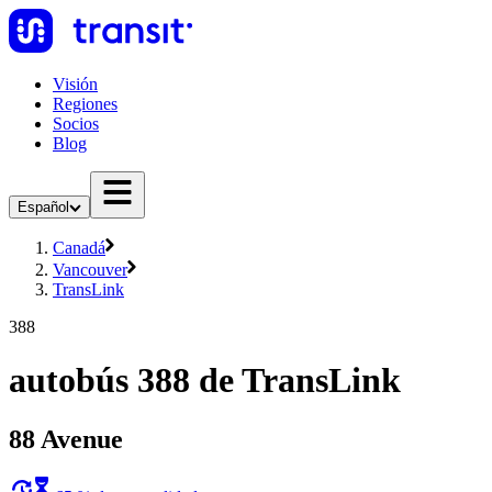
Visión
Regiones
Socios
Blog
Español
Canadá
Vancouver
TransLink
388
autobús 388 de TransLink
88 Avenue