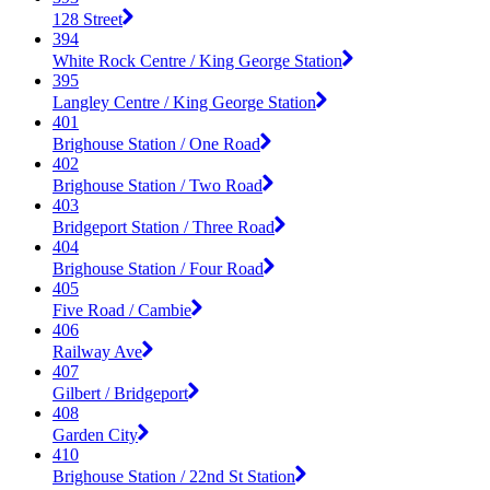
128 Street
394
White Rock Centre / King George Station
395
Langley Centre / King George Station
401
Brighouse Station / One Road
402
Brighouse Station / Two Road
403
Bridgeport Station / Three Road
404
Brighouse Station / Four Road
405
Five Road / Cambie
406
Railway Ave
407
Gilbert / Bridgeport
408
Garden City
410
Brighouse Station / 22nd St Station