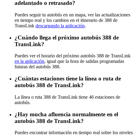
adelantado o retrasado?
Puedes seguir tu autobús en un mapa, ver las actualizaciones
en tiempo real y los cambios en el itinerario de 388 de
TransLink
descargando la aplicación
.
¿Cuándo llega el próximo autobús 388 de
TransLink?
Puedes ver el horario del próximo autobús 388 de TransLink
en la aplicación
, igual que la hora de salidas programadas
futuras del autobús 388.
¿Cuántas estaciones tiene la línea o ruta de
autobús 388 de TransLink?
La línea o ruta 388 de TransLink tiene 46 estaciones de
autobús.
¿Hay mucha afluencia normalmente en el
autobús 388 de TransLink?
Puedes encontrar información en tiempo real sobre los niveles