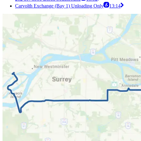
Carvolth Exchange (Bay 1) Unloading Only
13:14