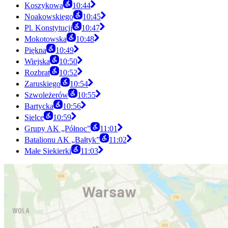
Koszykowa
10:44
Noakowskiego
10:45
Pl. Konstytucji
10:47
Mokotowska
10:48
Piękna
10:49
Wiejska
10:50
Rozbrat
10:52
Zaruskiego
10:54
Szwoleżerów
10:55
Bartycka
10:56
Sielce
10:59
Grupy AK „Północ”
11:01
Batalionu AK „Bałtyk”
11:02
Małe Siekierki
11:03