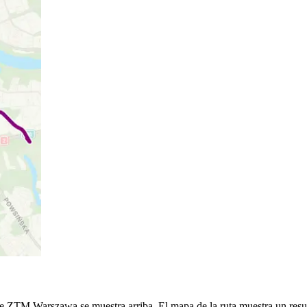
 de ZTM Warszawa se muestra arriba. El mapa de la ruta muestra un re