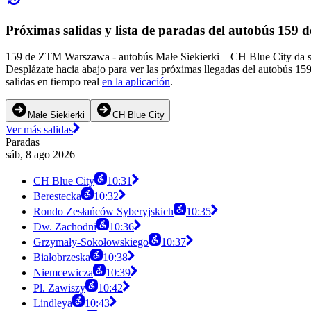
Próximas salidas y lista de paradas del autobús 15
159 de ZTM Warszawa - autobús Małe Siekierki – CH Blue City da ser
Desplázate hacia abajo para ver las próximas llegadas del autobús 15
salidas en tiempo real
en la aplicación
.
Małe Siekierki
CH Blue City
Ver más salidas
Paradas
sáb, 8 ago 2026
CH Blue City
10:31
Berestecka
10:32
Rondo Zesłańców Syberyjskich
10:35
Dw. Zachodni
10:36
Grzymały-Sokołowskiego
10:37
Białobrzeska
10:38
Niemcewicza
10:39
Pl. Zawiszy
10:42
Lindleya
10:43