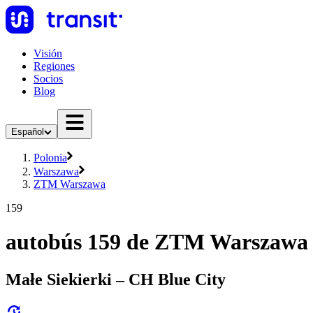
Visión
Regiones
Socios
Blog
Español
Polonia
Warszawa
ZTM Warszawa
159
autobús 159 de ZTM Warszawa
Małe Siekierki – CH Blue City