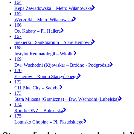
164
Kępa Zawadowska – Metro Wilanowska
165
Wyczółki – Metro Wilanowska
166
Os. Kabaty – Pl. Hallera
167
Siekierki - Sanktuarium – Stare Bemowo
168
Instytut Reumatologii – Witolin
169
Dw. Wschodni (Kijowska) – Bródno - Podgrodzie
170
Elsnerów – Rondo Starzyńskiego
172
CH Blue City – Sadyba
173
Stara Miłosna (Graniczna) – Dw. Wschodni (Lubelska)
174
Rondo ONZ – Bokserska
175
Lotnisko Chopina – Pl. Piłsudskiego