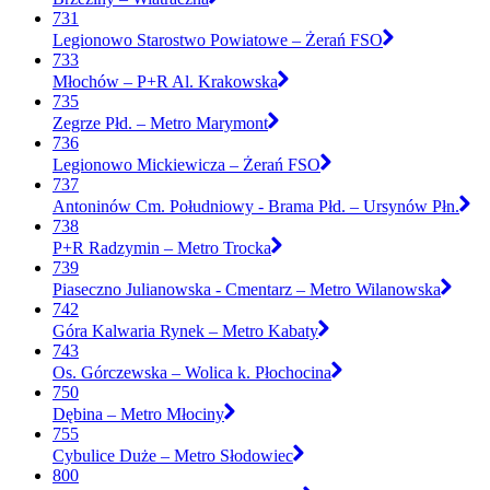
731
Legionowo Starostwo Powiatowe – Żerań FSO
733
Młochów – P+R Al. Krakowska
735
Zegrze Płd. – Metro Marymont
736
Legionowo Mickiewicza – Żerań FSO
737
Antoninów Cm. Południowy - Brama Płd. – Ursynów Płn.
738
P+R Radzymin – Metro Trocka
739
Piaseczno Julianowska - Cmentarz – Metro Wilanowska
742
Góra Kalwaria Rynek – Metro Kabaty
743
Os. Górczewska – Wolica k. Płochocina
750
Dębina – Metro Młociny
755
Cybulice Duże – Metro Słodowiec
800