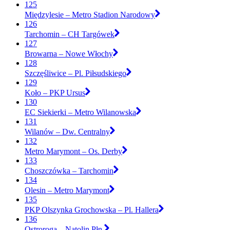
125
Międzylesie – Metro Stadion Narodowy
126
Tarchomin – CH Targówek
127
Browarna – Nowe Włochy
128
Szczęśliwice – Pl. Piłsudskiego
129
Koło – PKP Ursus
130
EC Siekierki – Metro Wilanowska
131
Wilanów – Dw. Centralny
132
Metro Marymont – Os. Derby
133
Choszczówka – Tarchomin
134
Olesin – Metro Marymont
135
PKP Olszynka Grochowska – Pl. Hallera
136
Ostroroga – Natolin Płn.