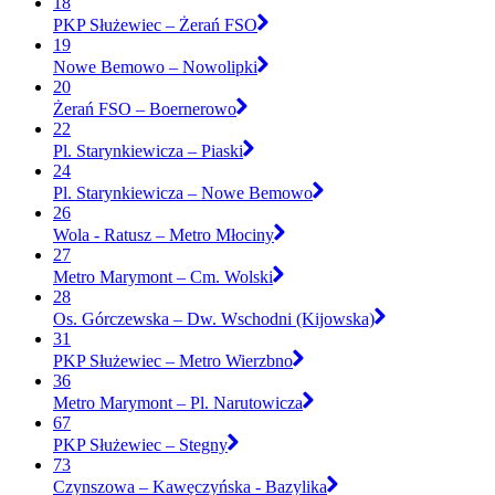
18
PKP Służewiec – Żerań FSO
19
Nowe Bemowo – Nowolipki
20
Żerań FSO – Boernerowo
22
Pl. Starynkiewicza – Piaski
24
Pl. Starynkiewicza – Nowe Bemowo
26
Wola - Ratusz – Metro Młociny
27
Metro Marymont – Cm. Wolski
28
Os. Górczewska – Dw. Wschodni (Kijowska)
31
PKP Służewiec – Metro Wierzbno
36
Metro Marymont – Pl. Narutowicza
67
PKP Służewiec – Stegny
73
Czynszowa – Kawęczyńska - Bazylika