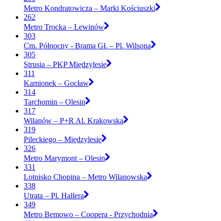
Metro Kondratowicza – Marki Kościuszki
262
Metro Trocka – Lewinów
303
Cm. Północny - Brama Gł. – Pl. Wilsona
305
Strusia – PKP Międzylesie
311
Kamionek – Gocław
314
Tarchomin – Olesin
317
Wilanów – P+R Al. Krakowska
319
Pileckiego – Międzylesie
326
Metro Marymont – Olesin
331
Lotnisko Chopina – Metro Wilanowska
338
Utrata – Pl. Hallera
349
Metro Bemowo – Coopera - Przychodnia