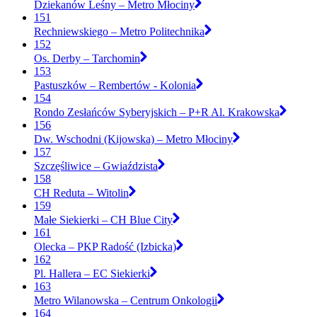
Dziekanów Leśny – Metro Młociny
151
Rechniewskiego – Metro Politechnika
152
Os. Derby – Tarchomin
153
Pastuszków – Rembertów - Kolonia
154
Rondo Zesłańców Syberyjskich – P+R Al. Krakowska
156
Dw. Wschodni (Kijowska) – Metro Młociny
157
Szczęśliwice – Gwiaździsta
158
CH Reduta – Witolin
159
Małe Siekierki – CH Blue City
161
Olecka – PKP Radość (Izbicka)
162
Pl. Hallera – EC Siekierki
163
Metro Wilanowska – Centrum Onkologii
164