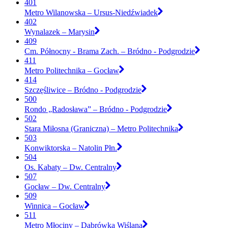
401
Metro Wilanowska – Ursus-Niedźwiadek
402
Wynalazek – Marysin
409
Cm. Północny - Brama Zach. – Bródno - Podgrodzie
411
Metro Politechnika – Gocław
414
Szczęśliwice – Bródno - Podgrodzie
500
Rondo „Radosława” – Bródno - Podgrodzie
502
Stara Miłosna (Graniczna) – Metro Politechnika
503
Konwiktorska – Natolin Płn.
504
Os. Kabaty – Dw. Centralny
507
Gocław – Dw. Centralny
509
Winnica – Gocław
511
Metro Młociny – Dąbrówka Wiślana