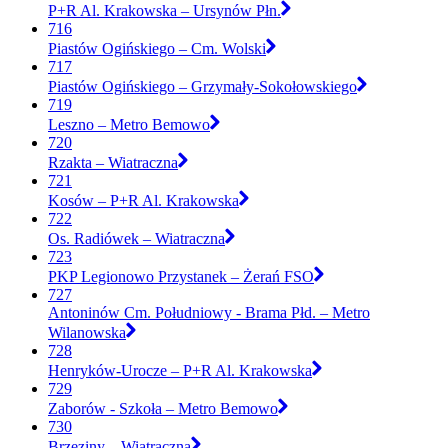
P+R Al. Krakowska – Ursynów Płn.
716
Piastów Ogińskiego – Cm. Wolski
717
Piastów Ogińskiego – Grzymały-Sokołowskiego
719
Leszno – Metro Bemowo
720
Rzakta – Wiatraczna
721
Kosów – P+R Al. Krakowska
722
Os. Radiówek – Wiatraczna
723
PKP Legionowo Przystanek – Żerań FSO
727
Antoninów Cm. Południowy - Brama Płd. – Metro
Wilanowska
728
Henryków-Urocze – P+R Al. Krakowska
729
Zaborów - Szkoła – Metro Bemowo
730
Brzeziny – Wiatraczna