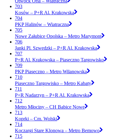
Otwock Orla – Wiatraczna
703
Kosów – P+R Al. Krakowska
704
PKP Halinów – Wiatraczna
705
Nowe Załubice Opolska – Metro Marymont
706
Janki Pl. Szwedzki – P+R Al. Krakowska
707
P+R Al. Krakowska – Piaseczno Targowisko
709
PKP Piaseczno – Metro Wilanowska
710
Piaseczno Targowisko – Metro Kabaty
711
P+R Nadarzyn – P+R Al. Krakowska
712
Metro Młociny – CH Babice Nowe
713
Koprki – Cm. Wolski
714
Koczargi Stare Klonowa – Metro Bemowo
715