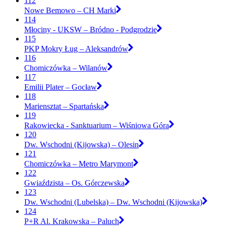
112
Nowe Bemowo – CH Marki
114
Młociny - UKSW – Bródno - Podgrodzie
115
PKP Mokry Ług – Aleksandrów
116
Chomiczówka – Wilanów
117
Emilii Plater – Gocław
118
Mariensztat – Spartańska
119
Rakowiecka - Sanktuarium – Wiśniowa Góra
120
Dw. Wschodni (Kijowska) – Olesin
121
Chomiczówka – Metro Marymont
122
Gwiaździsta – Os. Górczewska
123
Dw. Wschodni (Lubelska) – Dw. Wschodni (Kijowska)
124
P+R Al. Krakowska – Paluch