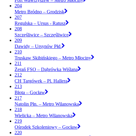
Fort Wawrzyszew – Metro Młociny
204
Metro Bródno – Grodzisk
207
Regulska – Ursus - Ratusz
208
Szczęśliwice – Szczęśliwice
209
Dawidy – Ursynów Płd.
210
Truskaw Skibińskiego – Metro Młociny
211
Żerań FSO – Dąbrówka Wiślana
212
CH Targówek – Pl. Hallera
213
Błota – Gocław
217
Natolin Płn. – Metro Wilanowska
218
Wielicka – Metro Wilanowska
219
Ośrodek Szkoleniowy – Gocław
220