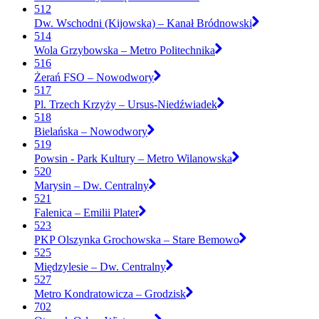
512
Dw. Wschodni (Kijowska) – Kanał Bródnowski
514
Wola Grzybowska – Metro Politechnika
516
Żerań FSO – Nowodwory
517
Pl. Trzech Krzyży – Ursus-Niedźwiadek
518
Bielańska – Nowodwory
519
Powsin - Park Kultury – Metro Wilanowska
520
Marysin – Dw. Centralny
521
Falenica – Emilii Plater
523
PKP Olszynka Grochowska – Stare Bemowo
525
Międzylesie – Dw. Centralny
527
Metro Kondratowicza – Grodzisk
702