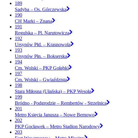
189
Sadyba – Os. Górczewska
190
CH Marki – Znana
191
Regulska – Pl. Narutowicza
192
Ursynów Płd. – Krasnowola
193
Ursynów Płn. – Bokserska
194
Cm. Wolski – PKP Gołąbki
197
Cm. Wolski – Gwiaździsta
198
Stara Miłosna (Ułańska) – PKP Wesoła
199
Bródno - Podgrodzie – Rembertów - Strzelnica
201
Metro Księcia Janusza – Nowe Bemowo
202
PKP Gocławek – Metro Stadion Narodowy
203