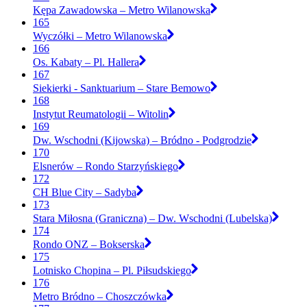
Kępa Zawadowska – Metro Wilanowska
165
Wyczółki – Metro Wilanowska
166
Os. Kabaty – Pl. Hallera
167
Siekierki - Sanktuarium – Stare Bemowo
168
Instytut Reumatologii – Witolin
169
Dw. Wschodni (Kijowska) – Bródno - Podgrodzie
170
Elsnerów – Rondo Starzyńskiego
172
CH Blue City – Sadyba
173
Stara Miłosna (Graniczna) – Dw. Wschodni (Lubelska)
174
Rondo ONZ – Bokserska
175
Lotnisko Chopina – Pl. Piłsudskiego
176
Metro Bródno – Choszczówka