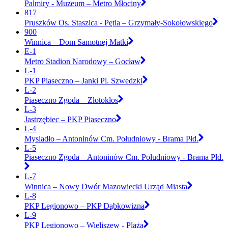
Palmiry - Muzeum – Metro Młociny
817
Pruszków Os. Staszica - Pętla – Grzymały-Sokołowskiego
900
Winnica – Dom Samotnej Matki
E-1
Metro Stadion Narodowy – Gocław
L-1
PKP Piaseczno – Janki Pl. Szwedzki
L-2
Piaseczno Zgoda – Złotokłos
L-3
Jastrzębiec – PKP Piaseczno
L-4
Mysiadło – Antoninów Cm. Południowy - Brama Płd.
L-5
Piaseczno Zgoda – Antoninów Cm. Południowy - Brama Płd.
L-7
Winnica – Nowy Dwór Mazowiecki Urząd Miasta
L-8
PKP Legionowo – PKP Dąbkowizna
L-9
PKP Legionowo – Wieliszew - Plaża