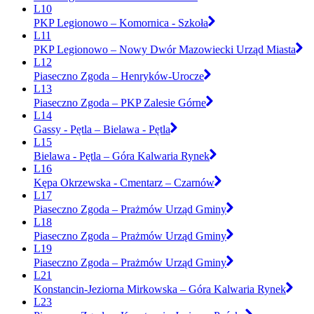
L10
PKP Legionowo – Komornica - Szkoła
L11
PKP Legionowo – Nowy Dwór Mazowiecki Urząd Miasta
L12
Piaseczno Zgoda – Henryków-Urocze
L13
Piaseczno Zgoda – PKP Zalesie Górne
L14
Gassy - Pętla – Bielawa - Pętla
L15
Bielawa - Pętla – Góra Kalwaria Rynek
L16
Kępa Okrzewska - Cmentarz – Czarnów
L17
Piaseczno Zgoda – Prażmów Urząd Gminy
L18
Piaseczno Zgoda – Prażmów Urząd Gminy
L19
Piaseczno Zgoda – Prażmów Urząd Gminy
L21
Konstancin-Jeziorna Mirkowska – Góra Kalwaria Rynek
L23