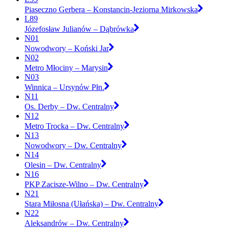
Piaseczno Gerbera – Konstancin-Jeziorna Mirkowska
L89
Józefosław Julianów – Dąbrówka
N01
Nowodwory – Koński Jar
N02
Metro Młociny – Marysin
N03
Winnica – Ursynów Płn.
N11
Os. Derby – Dw. Centralny
N12
Metro Trocka – Dw. Centralny
N13
Nowodwory – Dw. Centralny
N14
Olesin – Dw. Centralny
N16
PKP Zacisze-Wilno – Dw. Centralny
N21
Stara Miłosna (Ułańska) – Dw. Centralny
N22
Aleksandrów – Dw. Centralny