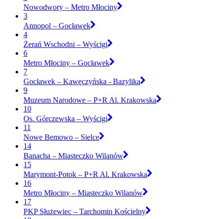
Nowodwory – Metro Młociny
3
Annopol – Gocławek
4
Żerań Wschodni – Wyścigi
6
Metro Młociny – Gocławek
7
Gocławek – Kawęczyńska - Bazylika
9
Muzeum Narodowe – P+R Al. Krakowska
10
Os. Górczewska – Wyścigi
11
Nowe Bemowo – Sielce
14
Banacha – Miasteczko Wilanów
15
Marymont-Potok – P+R Al. Krakowska
16
Metro Młociny – Miasteczko Wilanów
17
PKP Służewiec – Tarchomin Kościelny