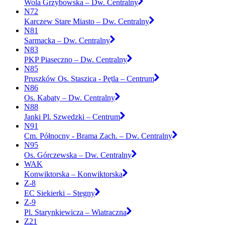
Wola Grzybowska – Dw. Centralny
N72
Karczew Stare Miasto – Dw. Centralny
N81
Sarmacka – Dw. Centralny
N83
PKP Piaseczno – Dw. Centralny
N85
Pruszków Os. Staszica - Pętla – Centrum
N86
Os. Kabaty – Dw. Centralny
N88
Janki Pl. Szwedzki – Centrum
N91
Cm. Północny - Brama Zach. – Dw. Centralny
N95
Os. Górczewska – Dw. Centralny
WAK
Konwiktorska – Konwiktorska
Z-8
EC Siekierki – Stegny
Z-9
Pl. Starynkiewicza – Wiatraczna
Z21