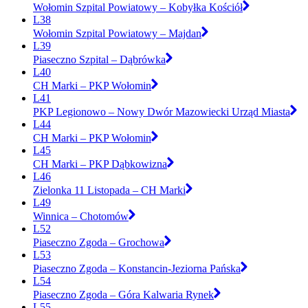
Wołomin Szpital Powiatowy – Kobyłka Kościół
L38
Wołomin Szpital Powiatowy – Majdan
L39
Piaseczno Szpital – Dąbrówka
L40
CH Marki – PKP Wołomin
L41
PKP Legionowo – Nowy Dwór Mazowiecki Urząd Miasta
L44
CH Marki – PKP Wołomin
L45
CH Marki – PKP Dąbkowizna
L46
Zielonka 11 Listopada – CH Marki
L49
Winnica – Chotomów
L52
Piaseczno Zgoda – Grochowa
L53
Piaseczno Zgoda – Konstancin-Jeziorna Pańska
L54
Piaseczno Zgoda – Góra Kalwaria Rynek
L55