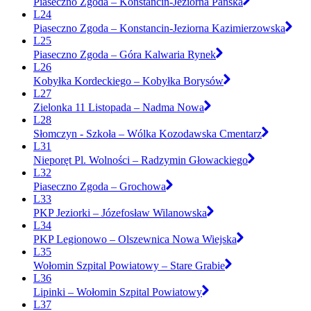
Piaseczno Zgoda – Konstancin-Jeziorna Pańska
L24
Piaseczno Zgoda – Konstancin-Jeziorna Kazimierzowska
L25
Piaseczno Zgoda – Góra Kalwaria Rynek
L26
Kobyłka Kordeckiego – Kobyłka Borysów
L27
Zielonka 11 Listopada – Nadma Nowa
L28
Słomczyn - Szkoła – Wólka Kozodawska Cmentarz
L31
Nieporęt Pl. Wolności – Radzymin Głowackiego
L32
Piaseczno Zgoda – Grochowa
L33
PKP Jeziorki – Józefosław Wilanowska
L34
PKP Legionowo – Olszewnica Nowa Wiejska
L35
Wołomin Szpital Powiatowy – Stare Grabie
L36
Lipinki – Wołomin Szpital Powiatowy
L37