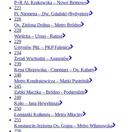
P+R Al. Krakowska – Nowe Bemowo
221
Pl. Niemena – Dw. Gdański (Rydygiera)
226
Os. Zielona Dolina – Metro Bródno
228
Wielicka – Ursus - Ratusz
229
Ursynów Płd. – PKP Falenica
234
Żerań Wschodni – Augustów
239
Kępa Okrzewska - Cmentarz – Os. Kabaty
240
Metro Kondratowicza – Marki Pustelnik
245
Ząbki Maczka – Bródno - Podgrodzie
249
Koło – Jana Heweliusza
250
Łomianki Kołłątaja – Metro Młociny
251
Konstancin-Jeziorna Os. Grapa – Metro Wilanowska
256