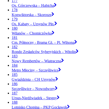
177
Os. Górczewska – Habicha
178
Konwiktorska – Skorosze
179
Os. Kabaty – Ursynów Płn.
180
Wilanów – Chomiczówka
181
Cm. Północny - Brama Gł. – Pl. Wilsona
182
Rondo Zesłańców Syberyjskich – Witolin
183
Nowy Rembertów – Wiatraczna
184
Metro Młociny – Szczęśliwice
185
Gwiaździsta – CH Ursynów
186
Szczęśliwice – Nowodwory
187
Ursus-Niedźwiadek – Stegny
188
Lotnisko Chopina – PKP Gocławek