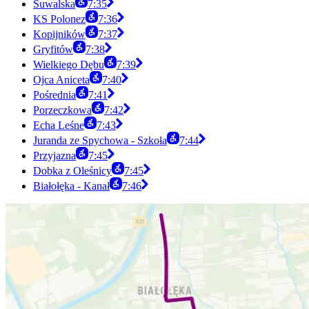
Suwalska
7:35
KS Polonez
7:36
Kopijników
7:37
Gryfitów
7:38
Wielkiego Dębu
7:39
Ojca Aniceta
7:40
Pośrednia
7:41
Porzeczkowa
7:42
Echa Leśne
7:43
Juranda ze Spychowa - Szkoła
7:44
Przyjazna
7:45
Dobka z Oleśnicy
7:45
Białołęka - Kanał
7:46