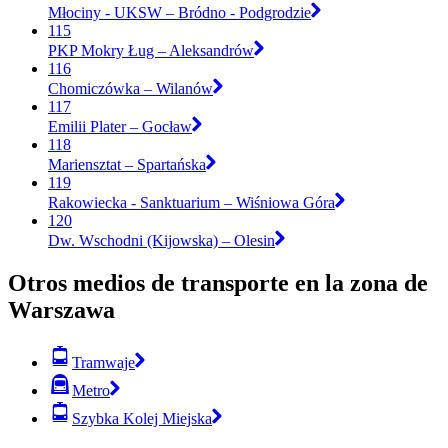
Młociny - UKSW – Bródno - Podgrodzie
115
PKP Mokry Ług – Aleksandrów
116
Chomiczówka – Wilanów
117
Emilii Plater – Gocław
118
Mariensztat – Spartańska
119
Rakowiecka - Sanktuarium – Wiśniowa Góra
120
Dw. Wschodni (Kijowska) – Olesin
Otros medios de transporte en la zona de
Warszawa
Tramwaje
Metro
Szybka Kolej Miejska