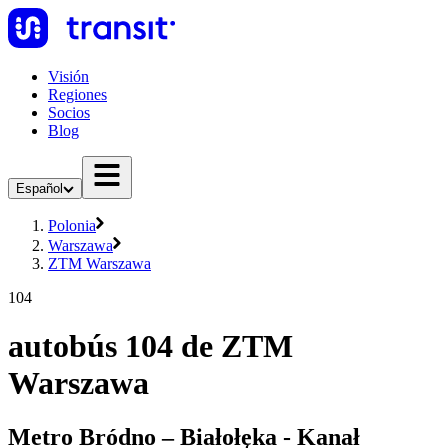
Visión
Regiones
Socios
Blog
Español
Polonia
Warszawa
ZTM Warszawa
104
autobús 104 de ZTM
Warszawa
Metro Bródno – Białołęka - Kanał