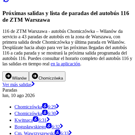
Próximas salidas y lista de paradas del autobús 116
de ZTM Warszawa
116 de ZTM Warszawa - autobús Chomiczówka – Wilanów da
servicio a 43 paradas de autobús en la zona de Warszawa, con
primera salida desde Chomiczówka y última parada en Wilanów.
Desplázate hacia abajo para ver las próximas llegadas del autobús
116 a cada parada y se mostrará la próxima salida programada del
autobús 116. Puedes consultar el horario completo del autobús 116 y
las salidas en tiempo real
en la aplicación
.
Wilanów
Chomiczówka
Ver más salidas
Paradas
lun, 10 ago 2026
Chomiczówka
6:29
Chomiczówka
6:30
Kwitnąca
6:31
Bogusławskiego
6:32
Cm. Wawrzyszewski
6:33