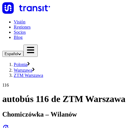
Visión
Regiones
Socios
Blog
Español
Polonia
Warszawa
ZTM Warszawa
116
autobús 116 de ZTM Warszawa
Chomiczówka – Wilanów