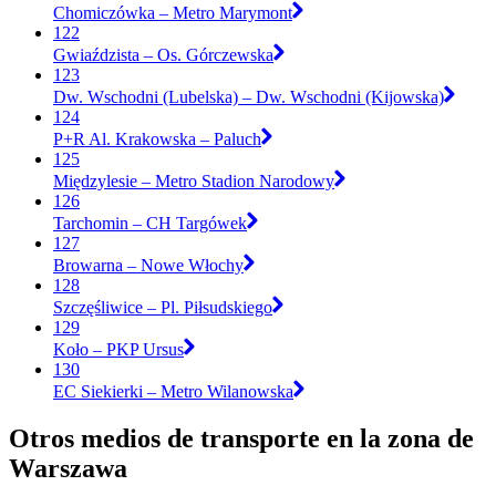
Chomiczówka – Metro Marymont
122
Gwiaździsta – Os. Górczewska
123
Dw. Wschodni (Lubelska) – Dw. Wschodni (Kijowska)
124
P+R Al. Krakowska – Paluch
125
Międzylesie – Metro Stadion Narodowy
126
Tarchomin – CH Targówek
127
Browarna – Nowe Włochy
128
Szczęśliwice – Pl. Piłsudskiego
129
Koło – PKP Ursus
130
EC Siekierki – Metro Wilanowska
Otros medios de transporte en la zona de
Warszawa