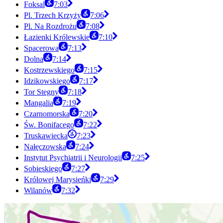
Foksal
7:03
Pl. Trzech Krzyży
7:06
Pl. Na Rozdrożu
7:08
Łazienki Królewskie
7:10
Spacerowa
7:13
Dolna
7:14
Kostrzewskiego
7:15
Idzikowskiego
7:17
Tor Stegny
7:18
Mangalia
7:19
Czarnomorska
7:20
Św. Bonifacego
7:22
Truskawiecka
7:23
Nałęczowska
7:24
Instytut Psychiatrii i Neurologii
7:25
Sobieskiego
7:27
Królowej Marysieńki
7:29
Wilanów
7:32