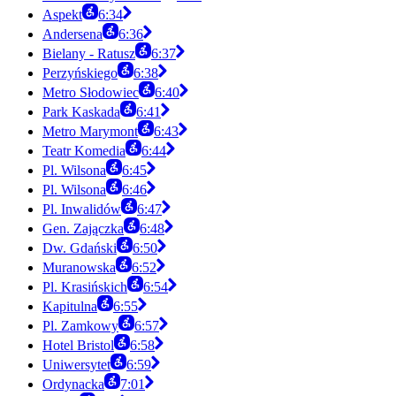
Aspekt
6:34
Andersena
6:36
Bielany - Ratusz
6:37
Perzyńskiego
6:38
Metro Słodowiec
6:40
Park Kaskada
6:41
Metro Marymont
6:43
Teatr Komedia
6:44
Pl. Wilsona
6:45
Pl. Wilsona
6:46
Pl. Inwalidów
6:47
Gen. Zajączka
6:48
Dw. Gdański
6:50
Muranowska
6:52
Pl. Krasińskich
6:54
Kapitulna
6:55
Pl. Zamkowy
6:57
Hotel Bristol
6:58
Uniwersytet
6:59
Ordynacka
7:01