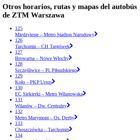
Otros horarios, rutas y mapas del autobús
de ZTM Warszawa
125
Międzylesie – Metro Stadion Narodowy
126
Tarchomin – CH Targówek
127
Browarna – Nowe Włochy
128
Szczęśliwice – Pl. Piłsudskiego
129
Koło – PKP Ursus
130
EC Siekierki – Metro Wilanowska
131
Wilanów – Dw. Centralny
132
Metro Marymont – Os. Derby
133
Choszczówka – Tarchomin
134