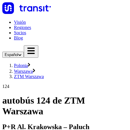
Visión
Regiones
Socios
Blog
Español
Polonia
Warszawa
ZTM Warszawa
124
autobús 124 de ZTM
Warszawa
P+R Al. Krakowska – Paluch