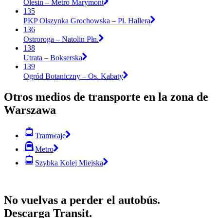
Olesin – Metro Marymont
135
PKP Olszynka Grochowska – Pl. Hallera
136
Ostroroga – Natolin Płn.
138
Utrata – Bokserska
139
Ogród Botaniczny – Os. Kabaty
Otros medios de transporte en la zona de
Warszawa
Tramwaje
Metro
Szybka Kolej Miejska
No vuelvas a perder el autobús.
Descarga Transit.