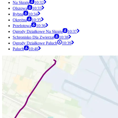
Na Skraju
10:32
Olszowa
10:33
Rybna
10:34
Okrężna
10:35
Przelotowa
10:36
Ogrody Działkowe Na Skraju
10:37
Schronisko Dla Zwierząt
10:38
Ogrody Działkowe Paluch
10:39
Paluch
10:40