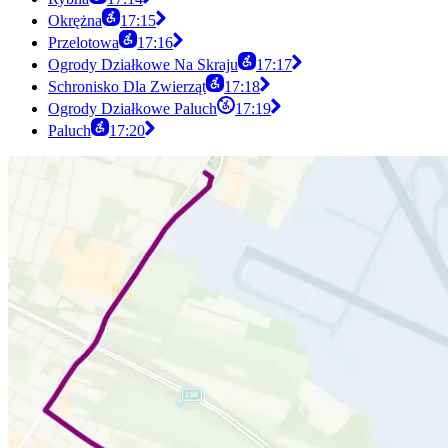
Okrężna
17:15
Przelotowa
17:16
Ogrody Działkowe Na Skraju
17:17
Schronisko Dla Zwierząt
17:18
Ogrody Działkowe Paluch
17:19
Paluch
17:20