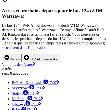
Arrêts et prochains départs pour le bus 124 (ZTM
Warszawa)
Le bus 124 - P+R Al. Krakowska – Paluch (ZTM Warszawa)
dessert 12 arrêts de bus à Warszawa. Ce trajet débute à l'arrêt P+R
Al. Krakowska et se termine à l'arrêt Paluch. Vous trouverez ci-
dessous les prochains départs du bus 124. L'horaire complet du bus
124 ainsi que les départs en temps réel (si ceux-ci sont disponibles)
se trouvent dans l'application
.
Paluch
P+R Al. Krakowska
Voir plus de départs
Arrêts
sam. 8 août 2026
P+R Al. Krakowska
17:07
Szyszkowa
17:09
Stoicka
17:10
Na Skraju
17:12
Olszowa
17:13
Rybna
17:14