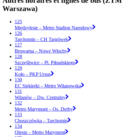
Autres horaires et lignes de bus (ZTM
Warszawa)
125
Międzylesie – Metro Stadion Narodowy
126
Tarchomin – CH Targówek
127
Browarna – Nowe Włochy
128
Szczęśliwice – Pl. Piłsudskiego
129
Koło – PKP Ursus
130
EC Siekierki – Metro Wilanowska
131
Wilanów – Dw. Centralny
132
Metro Marymont – Os. Derby
133
Choszczówka – Tarchomin
134
Olesin – Metro Marymont