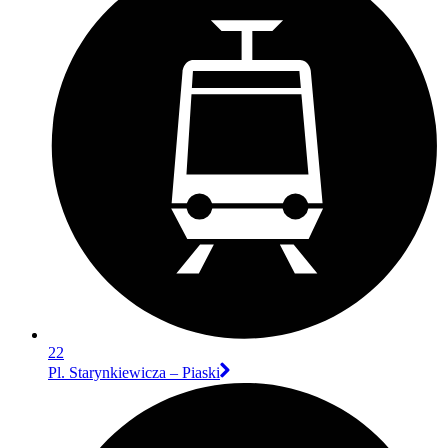
22
Pl. Starynkiewicza – Piaski