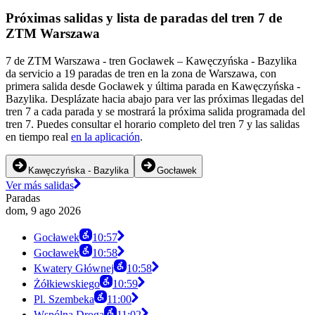
Próximas salidas y lista de paradas del tren 7 de
ZTM Warszawa
7 de ZTM Warszawa - tren Gocławek – Kawęczyńska - Bazylika
da servicio a 19 paradas de tren en la zona de Warszawa, con
primera salida desde Gocławek y última parada en Kawęczyńska -
Bazylika. Desplázate hacia abajo para ver las próximas llegadas del
tren 7 a cada parada y se mostrará la próxima salida programada del
tren 7. Puedes consultar el horario completo del tren 7 y las salidas
en tiempo real
en la aplicación
.
Kawęczyńska - Bazylika
Gocławek
Ver más salidas
Paradas
dom, 9 ago 2026
Gocławek
10:57
Gocławek
10:58
Kwatery Głównej
10:58
Żółkiewskiego
10:59
Pl. Szembeka
11:00
Wspólna Droga
11:02