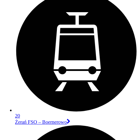
20
Żerań FSO – Boernerowo