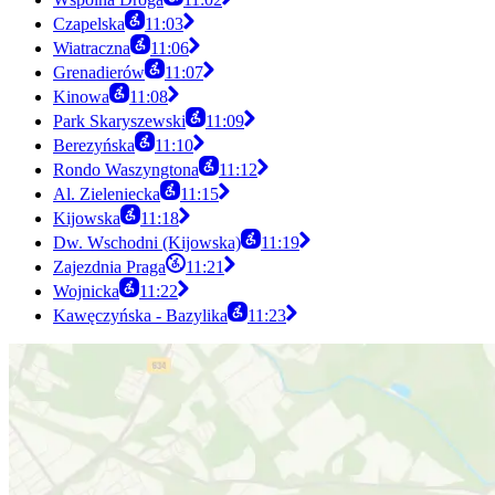
Czapelska
11:03
Wiatraczna
11:06
Grenadierów
11:07
Kinowa
11:08
Park Skaryszewski
11:09
Berezyńska
11:10
Rondo Waszyngtona
11:12
Al. Zieleniecka
11:15
Kijowska
11:18
Dw. Wschodni (Kijowska)
11:19
Zajezdnia Praga
11:21
Wojnicka
11:22
Kawęczyńska - Bazylika
11:23