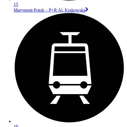
15
Marymont-Potok – P+R Al. Krakowska
16