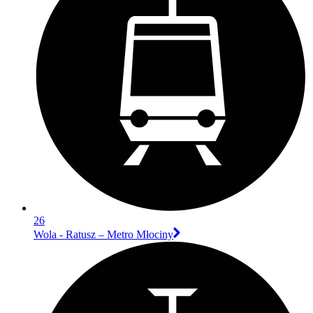
26
Wola - Ratusz – Metro Młociny