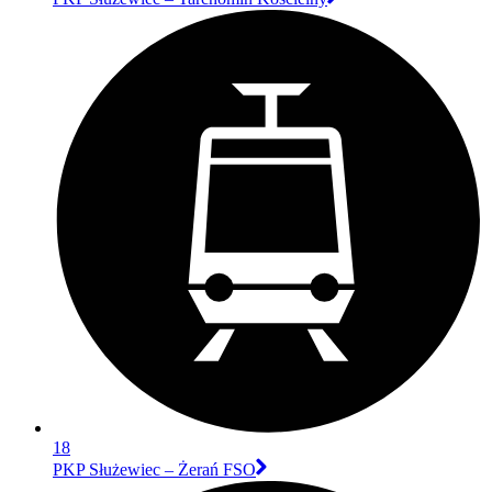
18
PKP Służewiec – Żerań FSO