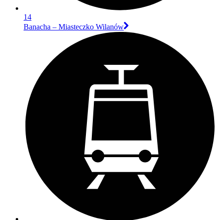
14
Banacha – Miasteczko Wilanów