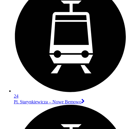
24
Pl. Starynkiewicza – Nowe Bemowo