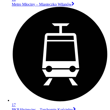
Metro Młociny – Miasteczko Wilanów
17
PKP Służewiec – Tarchomin Kościelny