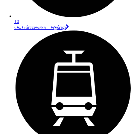
10
Os. Górczewska – Wyścigi