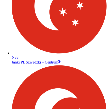
N88
Janki Pl. Szwedzki – Centrum