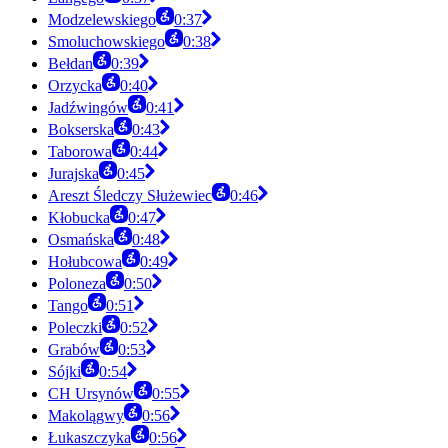
Modzelewskiego
0:37
Smoluchowskiego
0:38
Bełdan
0:39
Orzycka
0:40
Jadźwingów
0:41
Bokserska
0:43
Taborowa
0:44
Jurajska
0:45
Areszt Śledczy Służewiec
0:46
Kłobucka
0:47
Osmańska
0:48
Hołubcowa
0:49
Poloneza
0:50
Tango
0:51
Poleczki
0:52
Grabów
0:53
Sójki
0:54
CH Ursynów
0:55
Makolągwy
0:56
Łukaszczyka
0:56