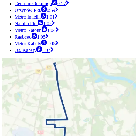
Centrum Onkologii
0:57
Ursynów Płd.
0:59
Metro Imielin
1:01
Natolin Płn.
1:02
Metro Natolin
1:04
Raabego
1:05
Metro Kabaty
1:06
Os. Kabaty
1:07