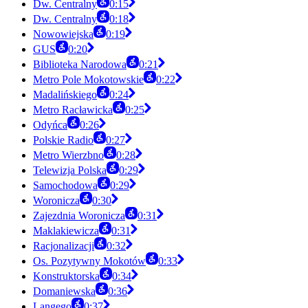
Dw. Centralny
0:15
Dw. Centralny
0:18
Nowowiejska
0:19
GUS
0:20
Biblioteka Narodowa
0:21
Metro Pole Mokotowskie
0:22
Madalińskiego
0:24
Metro Racławicka
0:25
Odyńca
0:26
Polskie Radio
0:27
Metro Wierzbno
0:28
Telewizja Polska
0:29
Samochodowa
0:29
Woronicza
0:30
Zajezdnia Woronicza
0:31
Maklakiewicza
0:31
Racjonalizacji
0:32
Os. Pozytywny Mokotów
0:33
Konstruktorska
0:34
Domaniewska
0:36
Langego
0:37