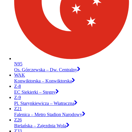
N95
Os. Górczewska – Dw. Centralny
WAK
Konwiktorska – Konwiktorska
Z-8
EC Siekierki – Stegny
Z-9
Pl. Starynkiewicza – Wiatraczna
Z21
Falenica – Metro Stadion Narodowy
Z26
Bielańska – Zajezdnia Wola
Z33