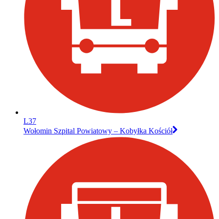
L37
Wołomin Szpital Powiatowy – Kobyłka Kościół