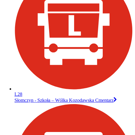
L28
Słomczyn - Szkoła – Wólka Kozodawska Cmentarz