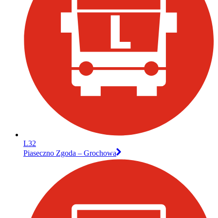
L32
Piaseczno Zgoda – Grochowa