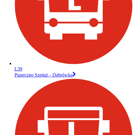
L39
Piaseczno Szpital – Dąbrówka