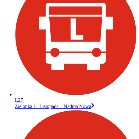
L27
Zielonka 11 Listopada – Nadma Nowa