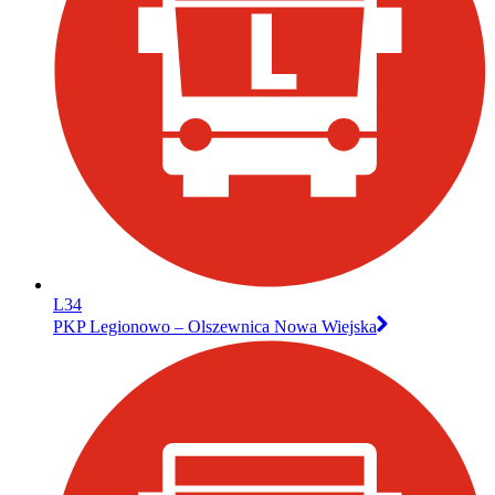
L34
PKP Legionowo – Olszewnica Nowa Wiejska