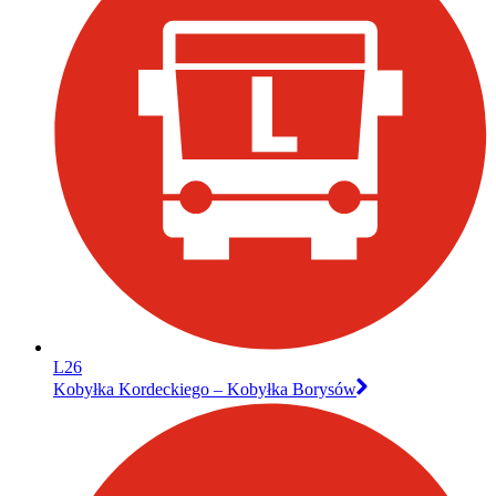
L26
Kobyłka Kordeckiego – Kobyłka Borysów