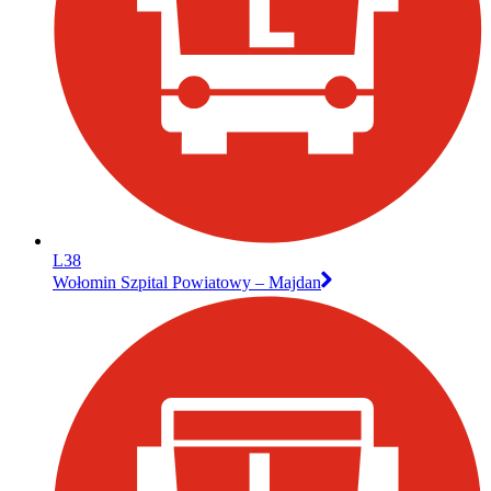
L38
Wołomin Szpital Powiatowy – Majdan