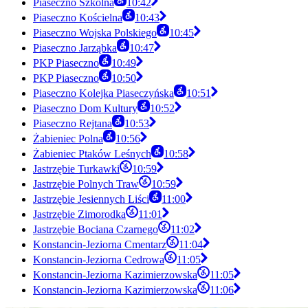
Piaseczno Szkolna
10:42
Piaseczno Kościelna
10:43
Piaseczno Wojska Polskiego
10:45
Piaseczno Jarząbka
10:47
PKP Piaseczno
10:49
PKP Piaseczno
10:50
Piaseczno Kolejka Piaseczyńska
10:51
Piaseczno Dom Kultury
10:52
Piaseczno Rejtana
10:53
Żabieniec Polna
10:56
Żabieniec Ptaków Leśnych
10:58
Jastrzębie Turkawki
10:59
Jastrzębie Polnych Traw
10:59
Jastrzębie Jesiennych Liści
11:00
Jastrzębie Zimorodka
11:01
Jastrzębie Bociana Czarnego
11:02
Konstancin-Jeziorna Cmentarz
11:04
Konstancin-Jeziorna Cedrowa
11:05
Konstancin-Jeziorna Kazimierzowska
11:05
Konstancin-Jeziorna Kazimierzowska
11:06