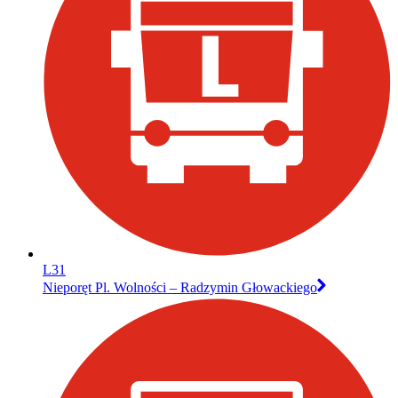
L31
Nieporęt Pl. Wolności – Radzymin Głowackiego