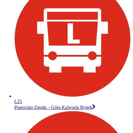
L25
Piaseczno Zgoda – Góra Kalwaria Rynek