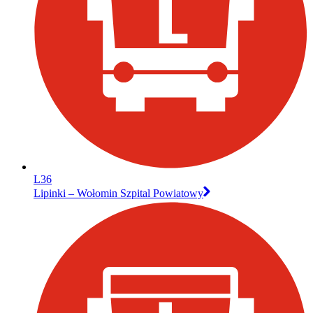
L36
Lipinki – Wołomin Szpital Powiatowy