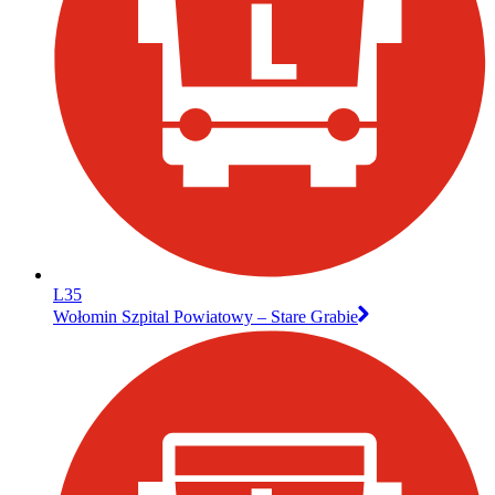
L35
Wołomin Szpital Powiatowy – Stare Grabie