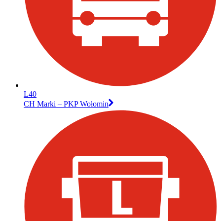
L40
CH Marki – PKP Wołomin