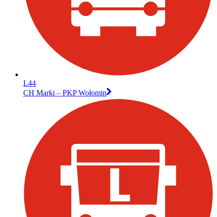
L44
CH Marki – PKP Wołomin