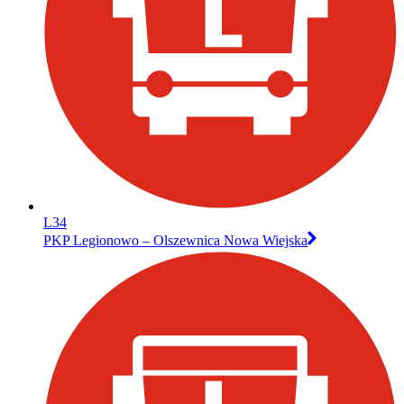
L34
PKP Legionowo – Olszewnica Nowa Wiejska