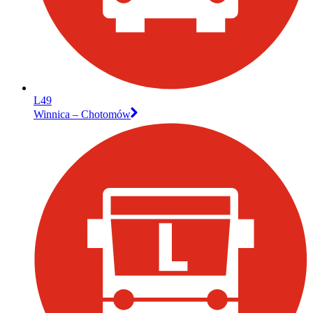
L49
Winnica – Chotomów