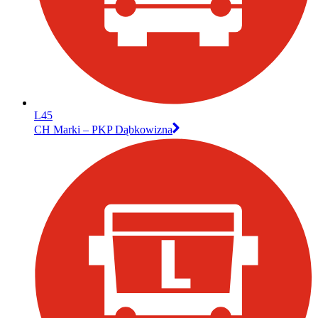
L45
CH Marki – PKP Dąbkowizna