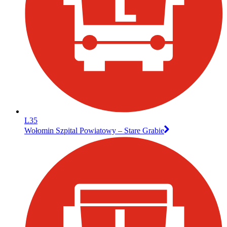
L35
Wołomin Szpital Powiatowy – Stare Grabie