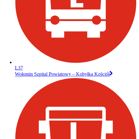
L37
Wołomin Szpital Powiatowy – Kobyłka Kościół