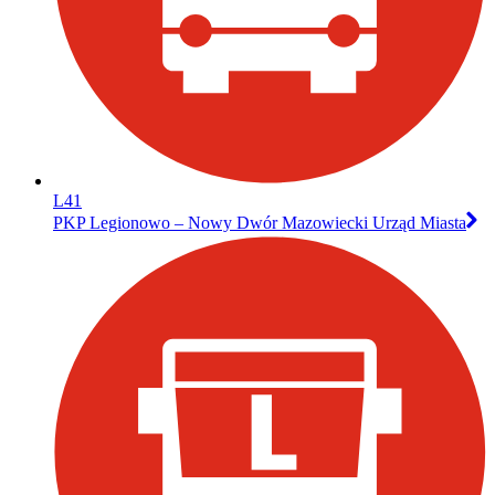
L41
PKP Legionowo – Nowy Dwór Mazowiecki Urząd Miasta