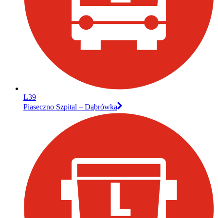
L39
Piaseczno Szpital – Dąbrówka