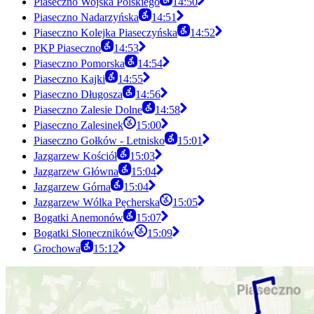
Piaseczno Wojska Polskiego
14:50
Piaseczno Nadarzyńska
14:51
Piaseczno Kolejka Piaseczyńska
14:52
PKP Piaseczno
14:53
Piaseczno Pomorska
14:54
Piaseczno Kajki
14:55
Piaseczno Długosza
14:56
Piaseczno Zalesie Dolne
14:58
Piaseczno Zalesinek
15:00
Piaseczno Gołków - Letnisko
15:01
Jazgarzew Kościół
15:03
Jazgarzew Główna
15:04
Jazgarzew Górna
15:04
Jazgarzew Wólka Pęcherska
15:05
Bogatki Anemonów
15:07
Bogatki Słoneczników
15:09
Grochowa
15:12