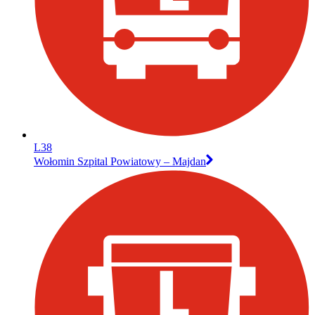
L38
Wołomin Szpital Powiatowy – Majdan