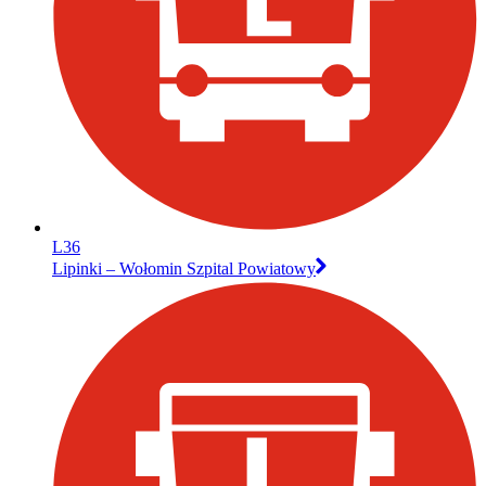
L36
Lipinki – Wołomin Szpital Powiatowy