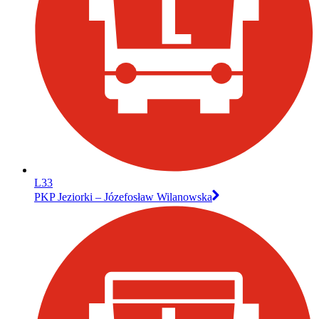
L33
PKP Jeziorki – Józefosław Wilanowska