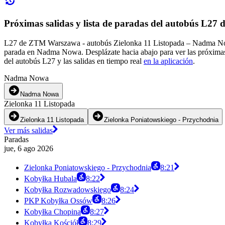
Próximas salidas y lista de paradas del autobús L2
L27 de ZTM Warszawa - autobús Zielonka 11 Listopada – Nadma Nowa 
parada en Nadma Nowa. Desplázate hacia abajo para ver las próximas 
del autobús L27 y las salidas en tiempo real
en la aplicación
.
Nadma Nowa
Nadma Nowa
Zielonka 11 Listopada
Zielonka 11 Listopada
Zielonka Poniatowskiego - Przychodnia
Ver más salidas
Paradas
jue, 6 ago 2026
Zielonka Poniatowskiego - Przychodnia
8:21
Kobyłka Hubala
8:22
Kobyłka Rozwadowskiego
8:24
PKP Kobyłka Ossów
8:26
Kobyłka Chopina
8:27
Kobyłka Kościół
8:29