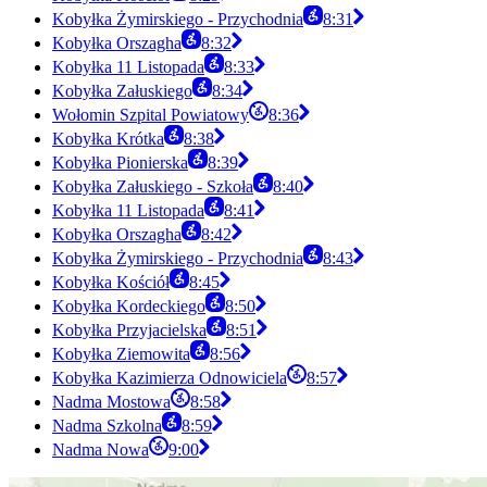
Kobyłka Żymirskiego - Przychodnia
8:31
Kobyłka Orszagha
8:32
Kobyłka 11 Listopada
8:33
Kobyłka Załuskiego
8:34
Wołomin Szpital Powiatowy
8:36
Kobyłka Krótka
8:38
Kobyłka Pionierska
8:39
Kobyłka Załuskiego - Szkoła
8:40
Kobyłka 11 Listopada
8:41
Kobyłka Orszagha
8:42
Kobyłka Żymirskiego - Przychodnia
8:43
Kobyłka Kościół
8:45
Kobyłka Kordeckiego
8:50
Kobyłka Przyjacielska
8:51
Kobyłka Ziemowita
8:56
Kobyłka Kazimierza Odnowiciela
8:57
Nadma Mostowa
8:58
Nadma Szkolna
8:59
Nadma Nowa
9:00