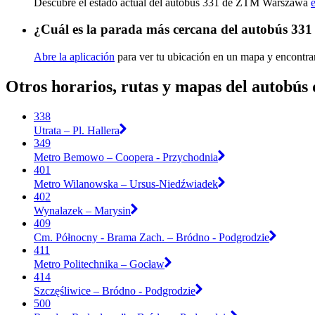
Descubre el estado actual del autobús 331 de ZTM Warszawa
¿Cuál es la parada más cercana del autobús 3
Abre la aplicación
para ver tu ubicación en un mapa y encontra
Otros horarios, rutas y mapas del autob
338
Utrata – Pl. Hallera
349
Metro Bemowo – Coopera - Przychodnia
401
Metro Wilanowska – Ursus-Niedźwiadek
402
Wynalazek – Marysin
409
Cm. Północny - Brama Zach. – Bródno - Podgrodzie
411
Metro Politechnika – Gocław
414
Szczęśliwice – Bródno - Podgrodzie
500