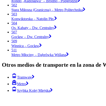
Rondo „Radosława” – Bródno - Podgrodzie
502
Stara Miłosna (Graniczna) – Metro Politechnika
503
Konwiktorska – Natolin Płn.
504
Os. Kabaty – Dw. Centralny
507
Gocław – Dw. Centralny
509
Winnica – Gocław
511
Metro Młociny – Dąbrówka Wiślana
Otros medios de transporte en la zona de
Tramwaje
Metro
Szybka Kolej Miejska