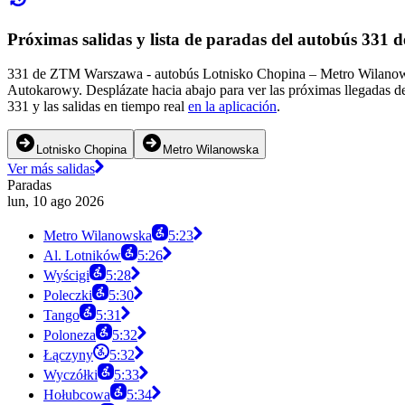
Próximas salidas y lista de paradas del autobús 33
331 de ZTM Warszawa - autobús Lotnisko Chopina – Metro Wilanowska
Autokarowy. Desplázate hacia abajo para ver las próximas llegadas de
331 y las salidas en tiempo real
en la aplicación
.
Lotnisko Chopina
Metro Wilanowska
Ver más salidas
Paradas
lun, 10 ago 2026
Metro Wilanowska
5:23
Al. Lotników
5:26
Wyścigi
5:28
Poleczki
5:30
Tango
5:31
Poloneza
5:32
Łączyny
5:32
Wyczółki
5:33
Hołubcowa
5:34