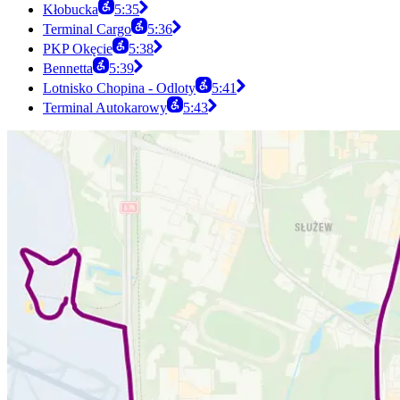
Kłobucka
5:35
Terminal Cargo
5:36
PKP Okęcie
5:38
Bennetta
5:39
Lotnisko Chopina - Odloty
5:41
Terminal Autokarowy
5:43