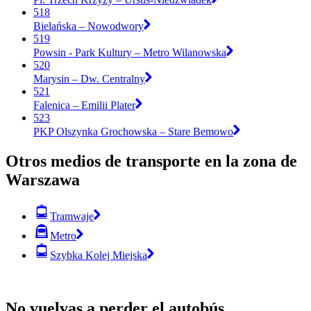
518
Bielańska – Nowodwory
519
Powsin - Park Kultury – Metro Wilanowska
520
Marysin – Dw. Centralny
521
Falenica – Emilii Plater
523
PKP Olszynka Grochowska – Stare Bemowo
Otros medios de transporte en la zona de
Warszawa
Tramwaje
Metro
Szybka Kolej Miejska
No vuelvas a perder el autobús.