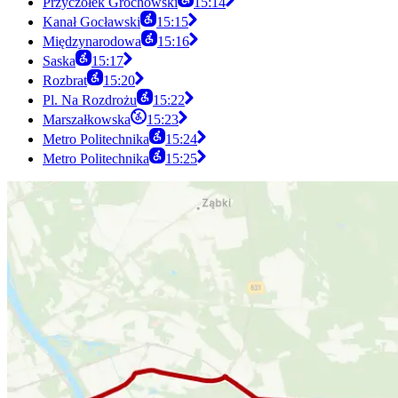
Przyczółek Grochowski
15:14
Kanał Gocławski
15:15
Międzynarodowa
15:16
Saska
15:17
Rozbrat
15:20
Pl. Na Rozdrożu
15:22
Marszałkowska
15:23
Metro Politechnika
15:24
Metro Politechnika
15:25