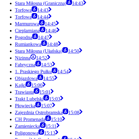
Stara Miłosna (Graniczna)
14:43
Torfowa
14:43
Torfowa
14:44
Marmurowa
14:45
Cieplarniana
14:46
Pogodna
14:47
Rumiankowa
14:48
Stara Miłosna (Ułańska)
14:50
Nizinna
14:52
Fabryczna
14:53
1. Praskiego Pułku
14:54
Objazdowa
14:55
Kajki
15:00
Trawiasta
15:01
Trakt Lubelski
15:03
Płowiecka
15:07
Zajezdnia Ostrobramska
15:08
CH Promenada
15:10
Zamieniecka
15:11
Poligonowa
15:13