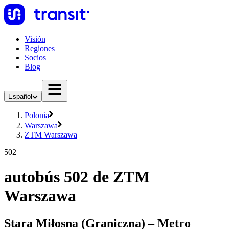
Visión
Regiones
Socios
Blog
Español
Polonia
Warszawa
ZTM Warszawa
502
autobús 502 de ZTM
Warszawa
Stara Miłosna (Graniczna) – Metro