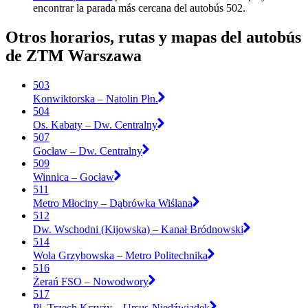
encontrar la parada más cercana del autobús 502.
Otros horarios, rutas y mapas del autobús
de ZTM Warszawa
503
Konwiktorska – Natolin Płn.
504
Os. Kabaty – Dw. Centralny
507
Gocław – Dw. Centralny
509
Winnica – Gocław
511
Metro Młociny – Dąbrówka Wiślana
512
Dw. Wschodni (Kijowska) – Kanał Bródnowski
514
Wola Grzybowska – Metro Politechnika
516
Żerań FSO – Nowodwory
517
Pl. Trzech Krzyży – Ursus-Niedźwiadek