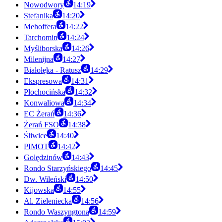
Nowodwory
14:19
Stefanika
14:20
Mehoffera
14:22
Tarchomin
14:24
Myśliborska
14:26
Milenijna
14:27
Białołęka - Ratusz
14:29
Ekspresowa
14:31
Płochocińska
14:32
Konwaliowa
14:34
EC Żerań
14:36
Żerań FSO
14:38
Śliwice
14:40
PIMOT
14:42
Golędzinów
14:43
Rondo Starzyńskiego
14:45
Dw. Wileński
14:50
Kijowska
14:55
Al. Zieleniecka
14:56
Rondo Waszyngtona
14:59