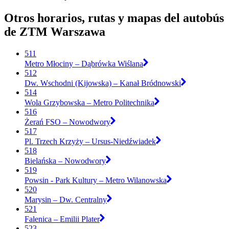
Otros horarios, rutas y mapas del autobús
de ZTM Warszawa
511
Metro Młociny – Dąbrówka Wiślana
512
Dw. Wschodni (Kijowska) – Kanał Bródnowski
514
Wola Grzybowska – Metro Politechnika
516
Żerań FSO – Nowodwory
517
Pl. Trzech Krzyży – Ursus-Niedźwiadek
518
Bielańska – Nowodwory
519
Powsin - Park Kultury – Metro Wilanowska
520
Marysin – Dw. Centralny
521
Falenica – Emilii Plater
523