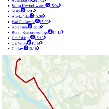
Adampolska
15:02
Stacja Krwiodawstwa
15:04
Saska
15:05
Afrykańska
15:08
Wał Gocławski
15:09
Abrahama
15:10
Bora - Komorowskiego
15:12
Umińskiego
15:13
Os. Wilga
15:14
Gocław
15:16