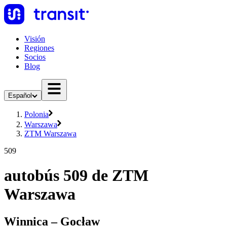
Visión
Regiones
Socios
Blog
Español
Polonia
Warszawa
ZTM Warszawa
509
autobús 509 de ZTM
Warszawa
Winnica – Gocław