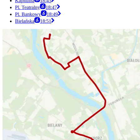
Kapitulna
18:45
Pl. Teatralny
18:47
Pl. Bankowy
18:49
Bielańska
18:51