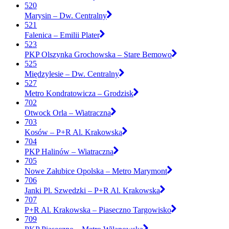
520
Marysin – Dw. Centralny
521
Falenica – Emilii Plater
523
PKP Olszynka Grochowska – Stare Bemowo
525
Międzylesie – Dw. Centralny
527
Metro Kondratowicza – Grodzisk
702
Otwock Orla – Wiatraczna
703
Kosów – P+R Al. Krakowska
704
PKP Halinów – Wiatraczna
705
Nowe Załubice Opolska – Metro Marymont
706
Janki Pl. Szwedzki – P+R Al. Krakowska
707
P+R Al. Krakowska – Piaseczno Targowisko
709