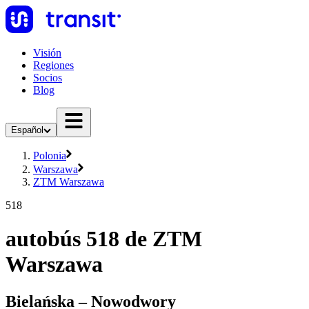
Visión
Regiones
Socios
Blog
Español
Polonia
Warszawa
ZTM Warszawa
518
autobús 518 de ZTM
Warszawa
Bielańska – Nowodwory