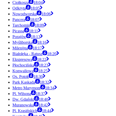
Ciołkosza
18:04
Odkryta
18:05
Nowodworska
18:06
Pancera
18:07
Tarchomin
18:09
Picassa
18:11
Porajów
18:13
Myśliborska
18:16
Milenijna
18:17
Białołęka - Ratusz
18:20
Ekspresowa
18:22
Płochocińska
18:23
Konwaliowa
18:25
Os. Potok
18:30
Park Kaskada
18:32
Metro Marymont
18:34
Pl. Wilsona
18:37
Dw. Gdański
18:40
Muranowska
18:42
Pl. Krasińskich
18:44