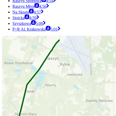
Raszyn Sportowa
4:54
Raszyn Młyn
4:56
Na Skraju
4:57
Stoicka
4:59
Szyszkowa
5:00
P+R Al. Krakowska
5:01