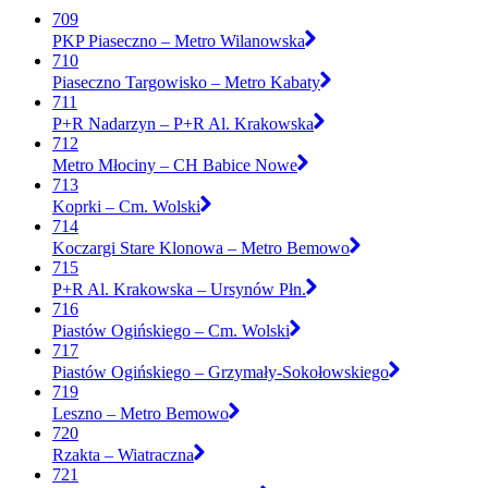
709
PKP Piaseczno – Metro Wilanowska
710
Piaseczno Targowisko – Metro Kabaty
711
P+R Nadarzyn – P+R Al. Krakowska
712
Metro Młociny – CH Babice Nowe
713
Koprki – Cm. Wolski
714
Koczargi Stare Klonowa – Metro Bemowo
715
P+R Al. Krakowska – Ursynów Płn.
716
Piastów Ogińskiego – Cm. Wolski
717
Piastów Ogińskiego – Grzymały-Sokołowskiego
719
Leszno – Metro Bemowo
720
Rzakta – Wiatraczna
721