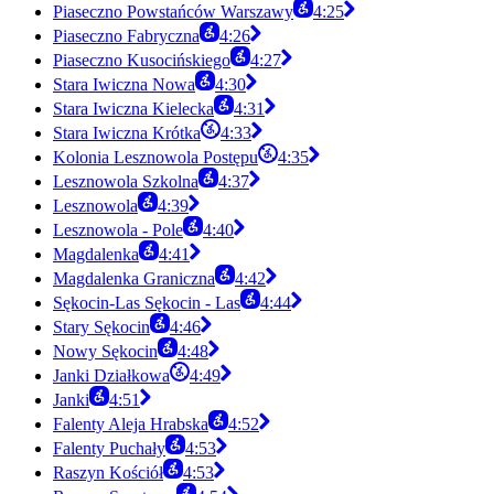
Piaseczno Powstańców Warszawy
4:25
Piaseczno Fabryczna
4:26
Piaseczno Kusocińskiego
4:27
Stara Iwiczna Nowa
4:30
Stara Iwiczna Kielecka
4:31
Stara Iwiczna Krótka
4:33
Kolonia Lesznowola Postępu
4:35
Lesznowola Szkolna
4:37
Lesznowola
4:39
Lesznowola - Pole
4:40
Magdalenka
4:41
Magdalenka Graniczna
4:42
Sękocin-Las Sękocin - Las
4:44
Stary Sękocin
4:46
Nowy Sękocin
4:48
Janki Działkowa
4:49
Janki
4:51
Falenty Aleja Hrabska
4:52
Falenty Puchały
4:53
Raszyn Kościół
4:53