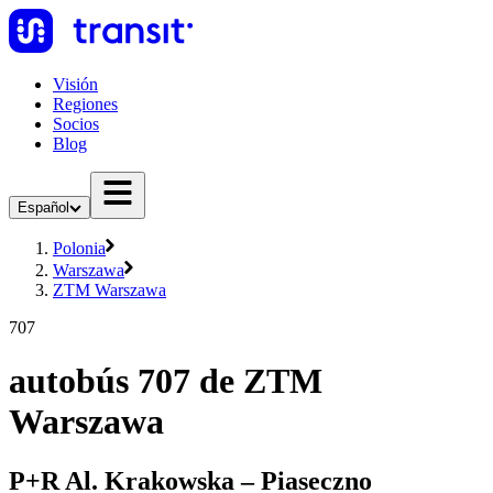
Visión
Regiones
Socios
Blog
Español
Polonia
Warszawa
ZTM Warszawa
707
autobús 707 de ZTM
Warszawa
P+R Al. Krakowska – Piaseczno