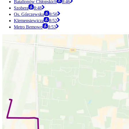
Batalionów Chłopskich
8:46
Szobera
8:48
Os. Górczewska
8:50
Klemensiewicza
8:52
Metro Bemowo
8:53