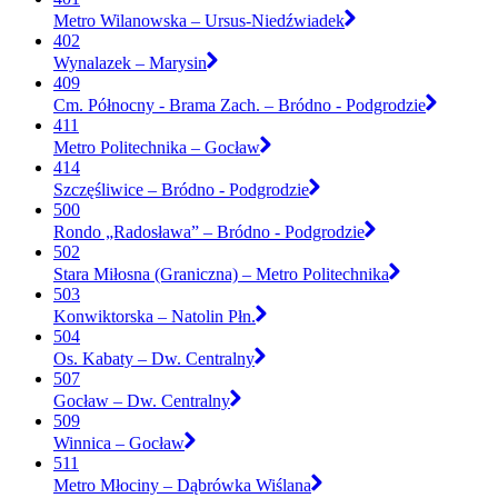
Metro Wilanowska – Ursus-Niedźwiadek
402
Wynalazek – Marysin
409
Cm. Północny - Brama Zach. – Bródno - Podgrodzie
411
Metro Politechnika – Gocław
414
Szczęśliwice – Bródno - Podgrodzie
500
Rondo „Radosława” – Bródno - Podgrodzie
502
Stara Miłosna (Graniczna) – Metro Politechnika
503
Konwiktorska – Natolin Płn.
504
Os. Kabaty – Dw. Centralny
507
Gocław – Dw. Centralny
509
Winnica – Gocław
511
Metro Młociny – Dąbrówka Wiślana