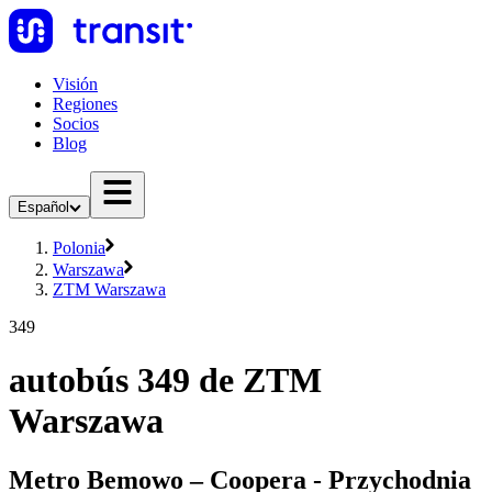
Visión
Regiones
Socios
Blog
Español
Polonia
Warszawa
ZTM Warszawa
349
autobús 349 de ZTM
Warszawa
Metro Bemowo – Coopera - Przychodnia