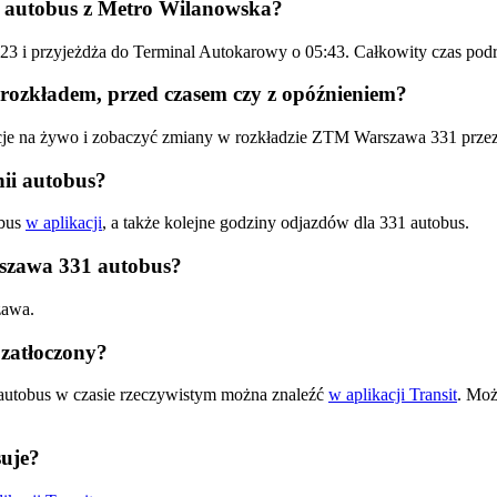
 autobus z Metro Wilanowska?
5:23 i przyjeżdża do Terminal Autokarowy o 05:43. Całkowity czas 
rozkładem, przed czasem czy z opóźnieniem?
acje na żywo i zobaczyć zmiany w rozkładzie ZTM Warszawa 331 prze
ii autobus?
obus
w aplikacji
, a także kolejne godziny odjazdów dla 331 autobus.
rszawa 331 autobus?
zawa.
zatłoczony?
autobus w czasie rzeczywistym można znaleźć
w aplikacji Transit
. Moż
uje?