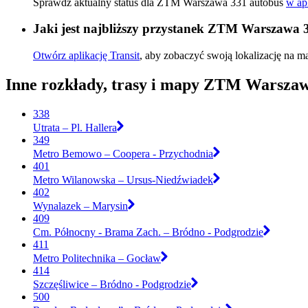
Sprawdź aktualny status dla ZTM Warszawa 331 autobus
w apl
Jaki jest najbliższy przystanek ZTM Warszawa 
Otwórz aplikację Transit
, aby zobaczyć swoją lokalizację na ma
Inne rozkłady, trasy i mapy ZTM Warsza
338
Utrata – Pl. Hallera
349
Metro Bemowo – Coopera - Przychodnia
401
Metro Wilanowska – Ursus-Niedźwiadek
402
Wynalazek – Marysin
409
Cm. Północny - Brama Zach. – Bródno - Podgrodzie
411
Metro Politechnika – Gocław
414
Szczęśliwice – Bródno - Podgrodzie
500