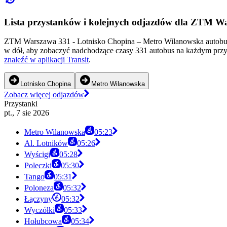
Lista przystanków i kolejnych odjazdów dla ZTM W
ZTM Warszawa 331 - Lotnisko Chopina – Metro Wilanowska autobus 
w dół, aby zobaczyć nadchodzące czasy 331 autobus na każdym przys
znaleźć w aplikacji Transit
.
Lotnisko Chopina
Metro Wilanowska
Zobacz więcej odjazdów
Przystanki
pt., 7 sie 2026
Metro Wilanowska
05:23
Al. Lotników
05:26
Wyścigi
05:28
Poleczki
05:30
Tango
05:31
Poloneza
05:32
Łączyny
05:32
Wyczółki
05:33
Hołubcowa
05:34