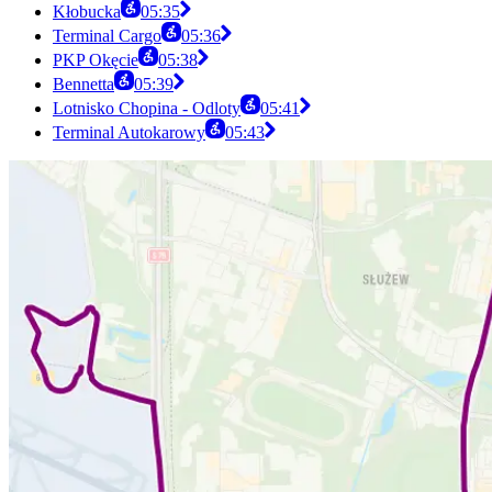
Kłobucka
05:35
Terminal Cargo
05:36
PKP Okęcie
05:38
Bennetta
05:39
Lotnisko Chopina - Odloty
05:41
Terminal Autokarowy
05:43