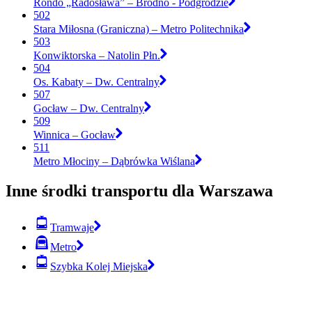
Rondo „Radosława” – Bródno - Podgrodzie
502
Stara Miłosna (Graniczna) – Metro Politechnika
503
Konwiktorska – Natolin Płn.
504
Os. Kabaty – Dw. Centralny
507
Gocław – Dw. Centralny
509
Winnica – Gocław
511
Metro Młociny – Dąbrówka Wiślana
Inne środki transportu dla Warszawa
Tramwaje
Metro
Szybka Kolej Miejska