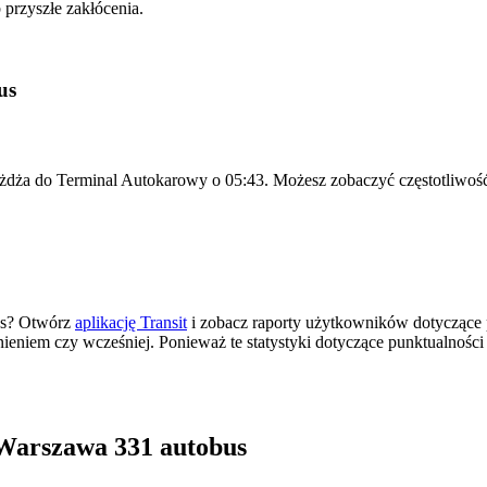
przyszłe zakłócenia.
us
eżdża do Terminal Autokarowy o 05:43. Możesz zobaczyć częstotliwość
as? Otwórz
aplikację Transit
i zobacz raporty użytkowników dotyczące 
źnieniem czy wcześniej. Ponieważ te statystyki dotyczące punktualnośc
Warszawa 331 autobus