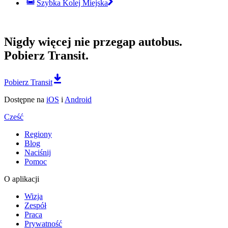
Szybka Kolej Miejska
Nigdy więcej nie przegap autobus.
Pobierz Transit.
Pobierz Transit
Dostępne na
iOS
i
Android
Cześć
Regiony
Blog
Naciśnij
Pomoc
O aplikacji
Wizja
Zespół
Praca
Prywatność