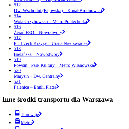
512
Dw. Wschodni (Kijowska) – Kanał Bródnowski
514
Wola Grzybowska – Metro Politechnika
516
Żerań FSO – Nowodwory
517
Pl. Trzech Krzyży – Ursus-Niedźwiadek
518
Bielańska – Nowodwory
519
Powsin - Park Kultury – Metro Wilanowska
520
Marysin – Dw. Centralny
521
Falenica – Emilii Plater
Inne środki transportu dla Warszawa
Tramwaje
Metro