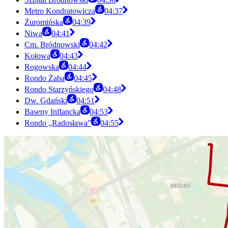
Metro Kondratowicza
04:37
Żuromińska
04:39
Niwa
04:41
Cm. Bródnowski
04:42
Kołowa
04:43
Rogowska
04:44
Rondo Żaba
04:45
Rondo Starzyńskiego
04:48
Dw. Gdański
04:51
Baseny Inflancka
04:53
Rondo „Radosława”
04:55