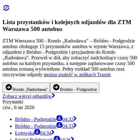
Lista przystanków i kolejnych odjazdów dla ZTM
Warszawa 500 autobus
ZTM Warszawa 500 - Rondo „Radosława” – Bródno - Podgrodzie
autobus obsługuje 15 przystanków autobus w rejonie Warszawa, z
odjazdem z Bródno - Podgrodzie i przyjazdem do Rondo
„Radosława”. Przewiń w dół, aby zobaczyć nadchodzące czasy 500
autobus na każdym przystanku, a następne zaplanowane czasy 500
autobus zostaną wyświetlone. Pełny rozkład 500 autobus oraz
rzeczywiste odjazdy
można znaleźć w aplikacji Transit
.
Rondo „Radosława”
Bródno - Podgrodzie
Zobacz więcej odjazdów
Przystanki
czw., 6 sie 2026
Bródno - Podgrodzie
04:32
Bródno - Podgrodzie
04:33
Łojewska
04:34
Szpital Bródnowski
04:36