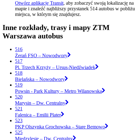
Otwórz aplikację Transit
, aby zobaczyć swoją lokalizację na
mapie i znaleźć najbliższy przystanek 514 autobus w pobliżu
miejsca, w którym się znajdujesz.
Inne rozkłady, trasy i mapy ZTM
Warszawa autobus
516
Żerań FSO – Nowodwory
517
Pl. Trzech Krzyży – Ursus-Niedźwiadek
518
Bielańska – Nowodwory
519
Powsin - Park Kultury – Metro Wilanowska
520
Marysin – Dw. Centralny
521
Falenica – Emilii Plater
523
PKP Olszynka Grochowska – Stare Bemowo
525
Międzylesie – Dw. Centralny