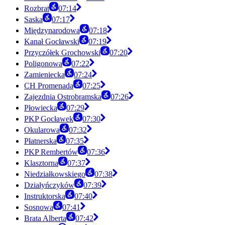
Rozbrat
07:14
Saska
07:17
Międzynarodowa
07:18
Kanał Gocławski
07:19
Przyczółek Grochowski
07:20
Poligonowa
07:22
Zamieniecka
07:24
CH Promenada
07:25
Zajezdnia Ostrobramska
07:26
Płowiecka
07:29
PKP Gocławek
07:30
Okularowa
07:32
Płatnerska
07:35
PKP Rembertów
07:36
Klasztorna
07:37
Niedziałkowskiego
07:38
Działyńczyków
07:39
Instruktorska
07:40
Sosnowa
07:41
Brata Alberta
07:42