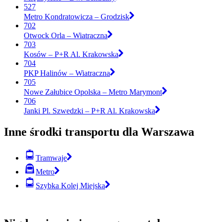
527
Metro Kondratowicza – Grodzisk
702
Otwock Orla – Wiatraczna
703
Kosów – P+R Al. Krakowska
704
PKP Halinów – Wiatraczna
705
Nowe Załubice Opolska – Metro Marymont
706
Janki Pl. Szwedzki – P+R Al. Krakowska
Inne środki transportu dla Warszawa
Tramwaje
Metro
Szybka Kolej Miejska