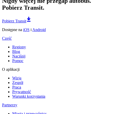
Nigdy więcej nie przegap autobus.
Pobierz Transit.
Pobierz Transit
Dostępne na
iOS
i
Android
Cześć
Regiony
Blog
Naciśnij
Pomoc
O aplikacji
Wizja
Zespół
Praca
Prywatność
Warunki korzystania
Partnerzy
Miasta i przewoźnicy