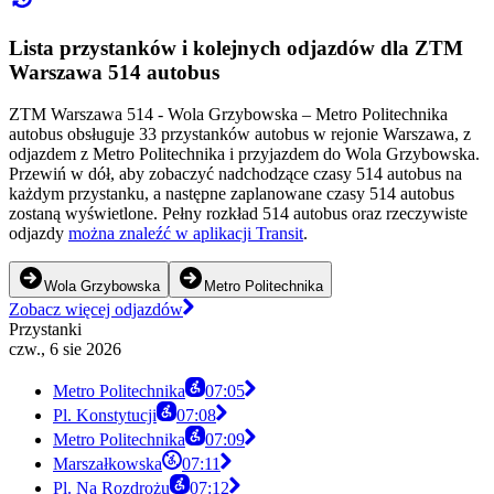
Lista przystanków i kolejnych odjazdów dla ZTM
Warszawa 514 autobus
ZTM Warszawa 514 - Wola Grzybowska – Metro Politechnika
autobus obsługuje 33 przystanków autobus w rejonie Warszawa, z
odjazdem z Metro Politechnika i przyjazdem do Wola Grzybowska.
Przewiń w dół, aby zobaczyć nadchodzące czasy 514 autobus na
każdym przystanku, a następne zaplanowane czasy 514 autobus
zostaną wyświetlone. Pełny rozkład 514 autobus oraz rzeczywiste
odjazdy
można znaleźć w aplikacji Transit
.
Wola Grzybowska
Metro Politechnika
Zobacz więcej odjazdów
Przystanki
czw., 6 sie 2026
Metro Politechnika
07:05
Pl. Konstytucji
07:08
Metro Politechnika
07:09
Marszałkowska
07:11
Pl. Na Rozdrożu
07:12