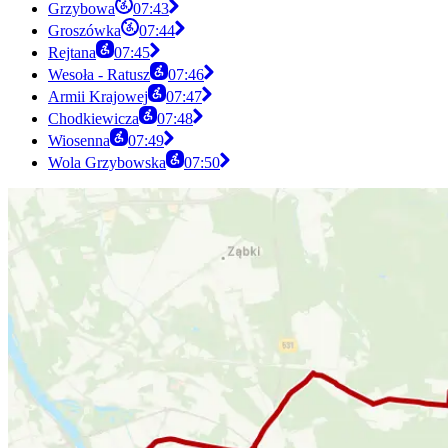
Grzybowa
07:43
Groszówka
07:44
Rejtana
07:45
Wesoła - Ratusz
07:46
Armii Krajowej
07:47
Chodkiewicza
07:48
Wiosenna
07:49
Wola Grzybowska
07:50