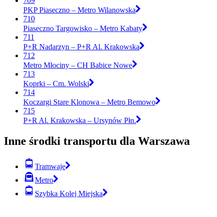
709
PKP Piaseczno – Metro Wilanowska
710
Piaseczno Targowisko – Metro Kabaty
711
P+R Nadarzyn – P+R Al. Krakowska
712
Metro Młociny – CH Babice Nowe
713
Koprki – Cm. Wolski
714
Koczargi Stare Klonowa – Metro Bemowo
715
P+R Al. Krakowska – Ursynów Płn.
Inne środki transportu dla Warszawa
Tramwaje
Metro
Szybka Kolej Miejska