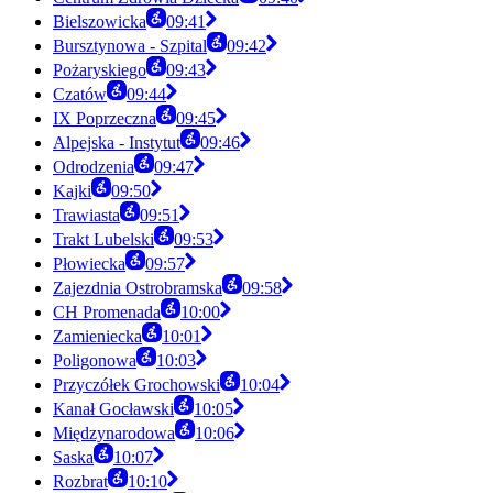
Bielszowicka
09:41
Bursztynowa - Szpital
09:42
Pożaryskiego
09:43
Czatów
09:44
IX Poprzeczna
09:45
Alpejska - Instytut
09:46
Odrodzenia
09:47
Kajki
09:50
Trawiasta
09:51
Trakt Lubelski
09:53
Płowiecka
09:57
Zajezdnia Ostrobramska
09:58
CH Promenada
10:00
Zamieniecka
10:01
Poligonowa
10:03
Przyczółek Grochowski
10:04
Kanał Gocławski
10:05
Międzynarodowa
10:06
Saska
10:07
Rozbrat
10:10