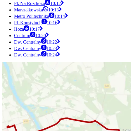
Pl. Na Rozdrożu
10:12
Marszałkowska
10:13
Metro Politechnika
10:14
Pl. Konstytucji
10:16
Hoża
10:17
Centrum
10:20
Dw. Centralny
10:22
Dw. Centralny
10:23
Dw. Centralny
10:24