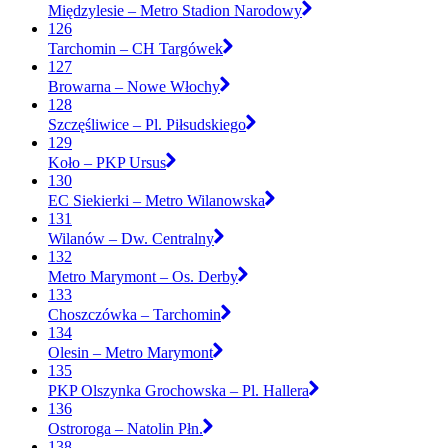
Międzylesie – Metro Stadion Narodowy
126
Tarchomin – CH Targówek
127
Browarna – Nowe Włochy
128
Szczęśliwice – Pl. Piłsudskiego
129
Koło – PKP Ursus
130
EC Siekierki – Metro Wilanowska
131
Wilanów – Dw. Centralny
132
Metro Marymont – Os. Derby
133
Choszczówka – Tarchomin
134
Olesin – Metro Marymont
135
PKP Olszynka Grochowska – Pl. Hallera
136
Ostroroga – Natolin Płn.
138