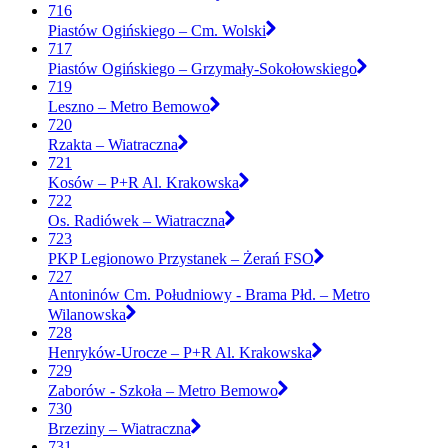
716
Piastów Ogińskiego – Cm. Wolski
717
Piastów Ogińskiego – Grzymały-Sokołowskiego
719
Leszno – Metro Bemowo
720
Rzakta – Wiatraczna
721
Kosów – P+R Al. Krakowska
722
Os. Radiówek – Wiatraczna
723
PKP Legionowo Przystanek – Żerań FSO
727
Antoninów Cm. Południowy - Brama Płd. – Metro
Wilanowska
728
Henryków-Urocze – P+R Al. Krakowska
729
Zaborów - Szkoła – Metro Bemowo
730
Brzeziny – Wiatraczna
731