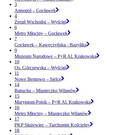
3
Annopol – Gocławek
4
Żerań Wschodni – Wyścigi
6
Metro Młociny – Gocławek
7
Gocławek – Kawęczyńska - Bazylika
9
Muzeum Narodowe – P+R Al. Krakowska
10
Os. Górczewska – Wyścigi
11
Nowe Bemowo – Sielce
14
Banacha – Miasteczko Wilanów
15
Marymont-Potok – P+R Al. Krakowska
16
Metro Młociny – Miasteczko Wilanów
17
PKP Służewiec – Tarchomin Kościelny
18