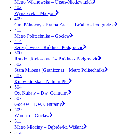
Metro Wilanowska – Ursus-Niedźwiadek
402
Wynalazek – Marysin
409
Cm. Północny - Brama Zach. – Bródno - Podgrodzie
411
Metro Politechnika – Gocław
414
Szczęśliwice – Bródno - Podgrodzie
500
Rondo „Radosława” – Bródno - Podgrodzie
502
Stara Miłosna (Graniczna) – Metro Politechnika
503
Konwiktorska – Natolin Płn.
504
Os. Kabaty – Dw. Centralny
507
Gocław – Dw. Centralny
509
Winnica – Gocław
511
Metro Młociny – Dąbrówka Wiślana
512