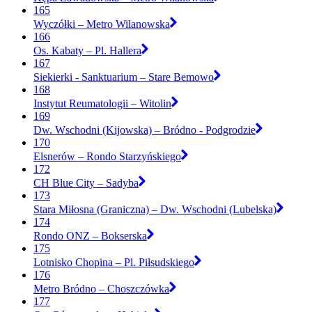
165
Wyczółki – Metro Wilanowska
166
Os. Kabaty – Pl. Hallera
167
Siekierki - Sanktuarium – Stare Bemowo
168
Instytut Reumatologii – Witolin
169
Dw. Wschodni (Kijowska) – Bródno - Podgrodzie
170
Elsnerów – Rondo Starzyńskiego
172
CH Blue City – Sadyba
173
Stara Miłosna (Graniczna) – Dw. Wschodni (Lubelska)
174
Rondo ONZ – Bokserska
175
Lotnisko Chopina – Pl. Piłsudskiego
176
Metro Bródno – Choszczówka
177