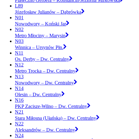
Piaseczno Gerbera – Konstancin-Jeziorna Mirkowska
L89
Józefosław Julianów – Dąbrówka
N01
Nowodwory – Koński Jar
N02
Metro Młociny – Marysin
N03
Winnica – Ursynów Płn.
N11
Os. Derby – Dw. Centralny
N12
Metro Trocka – Dw. Centralny
N13
Nowodwory – Dw. Centralny
N14
Olesin – Dw. Centralny
N16
PKP Zacisze-Wilno – Dw. Centralny
N21
Stara Miłosna (Ułańska) – Dw. Centralny
N22
Aleksandrów – Dw. Centralny
N24