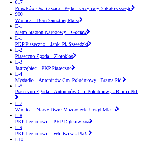
817
Pruszków Os. Staszica - Pętla – Grzymały-Sokołowskiego
900
Winnica – Dom Samotnej Matki
E-1
Metro Stadion Narodowy – Gocław
L-1
PKP Piaseczno – Janki Pl. Szwedzki
L-2
Piaseczno Zgoda – Złotokłos
L-3
Jastrzębiec – PKP Piaseczno
L-4
Mysiadło – Antoninów Cm. Południowy - Brama Płd.
L-5
Piaseczno Zgoda – Antoninów Cm. Południowy - Brama Płd.
L-7
Winnica – Nowy Dwór Mazowiecki Urząd Miasta
L-8
PKP Legionowo – PKP Dąbkowizna
L-9
PKP Legionowo – Wieliszew - Plaża
L10