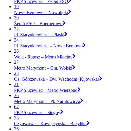
PKP Służewiec – Żerań FSO
19
Nowe Bemowo – Nowolipki
20
Żerań FSO – Boernerowo
22
Pl. Starynkiewicza – Piaski
24
Pl. Starynkiewicza – Nowe Bemowo
26
Wola - Ratusz – Metro Młociny
27
Metro Marymont – Cm. Wolski
28
Os. Górczewska – Dw. Wschodni (Kijowska)
31
PKP Służewiec – Metro Wierzbno
36
Metro Marymont – Pl. Narutowicza
67
PKP Służewiec – Stegny
73
Czynszowa – Kawęczyńska - Bazylika
76