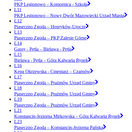
PKP Legionowo – Komornica - Szkoła
L11
PKP Legionowo – Nowy Dwór Mazowiecki Urząd Miasta
L12
Piaseczno Zgoda – Henryków-Urocze
L13
Piaseczno Zgoda – PKP Zalesie Górne
L14
Gassy - Pętla – Bielawa - Pętla
L15
Bielawa - Pętla – Góra Kalwaria Rynek
L16
Kępa Okrzewska - Cmentarz – Czarnów
L17
Piaseczno Zgoda – Prażmów Urząd Gminy
L18
Piaseczno Zgoda – Prażmów Urząd Gminy
L19
Piaseczno Zgoda – Prażmów Urząd Gminy
L21
Konstancin-Jeziorna Mirkowska – Góra Kalwaria Rynek
L23
Piaseczno Zgoda – Konstancin-Jeziorna Pańska