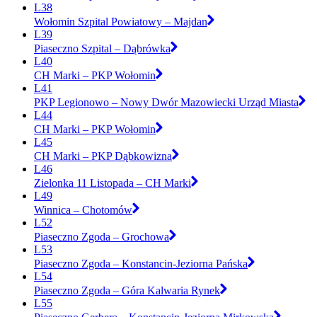
L38
Wołomin Szpital Powiatowy – Majdan
L39
Piaseczno Szpital – Dąbrówka
L40
CH Marki – PKP Wołomin
L41
PKP Legionowo – Nowy Dwór Mazowiecki Urząd Miasta
L44
CH Marki – PKP Wołomin
L45
CH Marki – PKP Dąbkowizna
L46
Zielonka 11 Listopada – CH Marki
L49
Winnica – Chotomów
L52
Piaseczno Zgoda – Grochowa
L53
Piaseczno Zgoda – Konstancin-Jeziorna Pańska
L54
Piaseczno Zgoda – Góra Kalwaria Rynek
L55