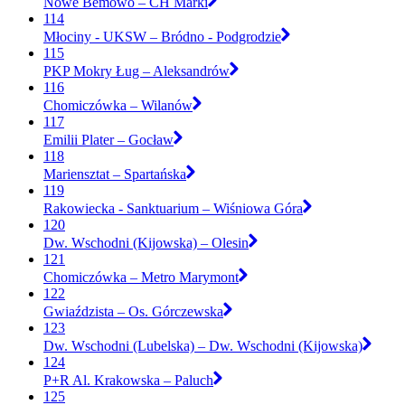
Nowe Bemowo – CH Marki
114
Młociny - UKSW – Bródno - Podgrodzie
115
PKP Mokry Ług – Aleksandrów
116
Chomiczówka – Wilanów
117
Emilii Plater – Gocław
118
Mariensztat – Spartańska
119
Rakowiecka - Sanktuarium – Wiśniowa Góra
120
Dw. Wschodni (Kijowska) – Olesin
121
Chomiczówka – Metro Marymont
122
Gwiaździsta – Os. Górczewska
123
Dw. Wschodni (Lubelska) – Dw. Wschodni (Kijowska)
124
P+R Al. Krakowska – Paluch
125