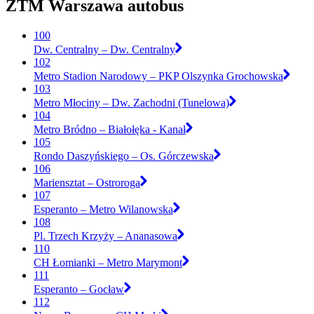
ZTM Warszawa autobus
100
Dw. Centralny – Dw. Centralny
102
Metro Stadion Narodowy – PKP Olszynka Grochowska
103
Metro Młociny – Dw. Zachodni (Tunelowa)
104
Metro Bródno – Białołęka - Kanał
105
Rondo Daszyńskiego – Os. Górczewska
106
Mariensztat – Ostroroga
107
Esperanto – Metro Wilanowska
108
Pl. Trzech Krzyży – Ananasowa
110
CH Łomianki – Metro Marymont
111
Esperanto – Gocław
112