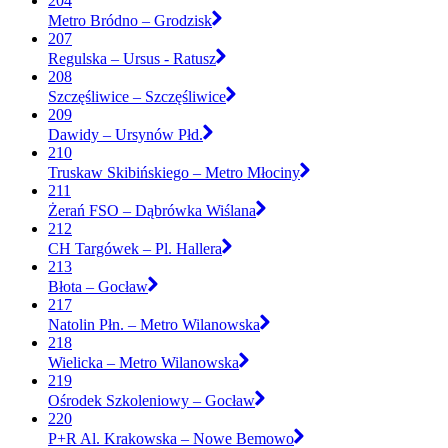
204
Metro Bródno – Grodzisk
207
Regulska – Ursus - Ratusz
208
Szczęśliwice – Szczęśliwice
209
Dawidy – Ursynów Płd.
210
Truskaw Skibińskiego – Metro Młociny
211
Żerań FSO – Dąbrówka Wiślana
212
CH Targówek – Pl. Hallera
213
Błota – Gocław
217
Natolin Płn. – Metro Wilanowska
218
Wielicka – Metro Wilanowska
219
Ośrodek Szkoleniowy – Gocław
220
P+R Al. Krakowska – Nowe Bemowo