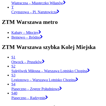
Wiatraczna – Miasteczko Wilanów
T
Czynszowa – Pl. Narutowicza
ZTM Warszawa metro
Kabaty – Młociny
Bemowo – Bródno
ZTM Warszawa szybka Kolej Miejska
S1
Otwock – Pruszków
S2
Sulejówek Miłosna – Warszawa Lotnisko Chopina
S3
Legionowo – Warszawa Lotnisko Chopina
S4
Piaseczno – Zegrze Południowe
S40
Piaseczno – Radzymin