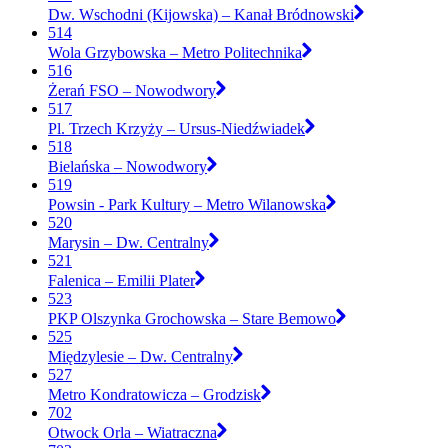
Dw. Wschodni (Kijowska) – Kanał Bródnowski
514
Wola Grzybowska – Metro Politechnika
516
Żerań FSO – Nowodwory
517
Pl. Trzech Krzyży – Ursus-Niedźwiadek
518
Bielańska – Nowodwory
519
Powsin - Park Kultury – Metro Wilanowska
520
Marysin – Dw. Centralny
521
Falenica – Emilii Plater
523
PKP Olszynka Grochowska – Stare Bemowo
525
Międzylesie – Dw. Centralny
527
Metro Kondratowicza – Grodzisk
702
Otwock Orla – Wiatraczna