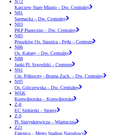
N72
Karczew Stare Miasto – Dw. Centralny
N81
Sarmacka – Dw. Centralny
N83
PKP Piaseczno – Dw. Centralny
N85
Pruszków Os. Staszica - Pętla – Centrum
N86
Os. Kabaty – Dw. Centralny
N88
Janki Pl. Szwedzki – Centrum
N91
Cm. Północny - Brama Zach. – Dw. Centralny
N95
Os. Górczewska – Dw. Centralny
WAK
Konwiktorska – Konwiktorska
Z-8
EC Siekierki – Stegny
Z-9
Pl. Starynkiewicza – Wiatraczna
Z21
Falenica – Metro Stadion Narodowy