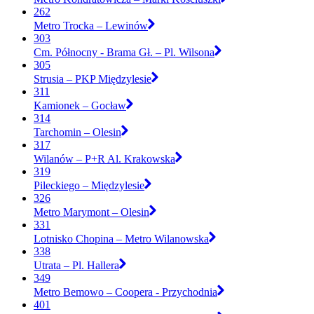
262
Metro Trocka – Lewinów
303
Cm. Północny - Brama Gł. – Pl. Wilsona
305
Strusia – PKP Międzylesie
311
Kamionek – Gocław
314
Tarchomin – Olesin
317
Wilanów – P+R Al. Krakowska
319
Pileckiego – Międzylesie
326
Metro Marymont – Olesin
331
Lotnisko Chopina – Metro Wilanowska
338
Utrata – Pl. Hallera
349
Metro Bemowo – Coopera - Przychodnia
401