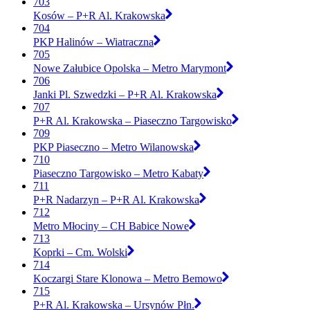
703
Kosów – P+R Al. Krakowska
704
PKP Halinów – Wiatraczna
705
Nowe Załubice Opolska – Metro Marymont
706
Janki Pl. Szwedzki – P+R Al. Krakowska
707
P+R Al. Krakowska – Piaseczno Targowisko
709
PKP Piaseczno – Metro Wilanowska
710
Piaseczno Targowisko – Metro Kabaty
711
P+R Nadarzyn – P+R Al. Krakowska
712
Metro Młociny – CH Babice Nowe
713
Koprki – Cm. Wolski
714
Koczargi Stare Klonowa – Metro Bemowo
715
P+R Al. Krakowska – Ursynów Płn.