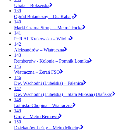
Utrata – Bokserska
139
Ogród Botaniczny – Os. Kabaty
140
Marki Czarna Struga – Metro Trocka
141
P+R Al. Krakowska – Witolin
142
Aleksandrów – Wiatraczna
143
Rembertów - Kolonia – Pomnik Lotnika
145
Wiatraczna – Żerań FSO
146
Dw. Wschodni (Lubelska) – Falenica
147
Dw. Wschodni (Lubelska) – Stara Miłosna (Ułańska)
148
Lotnisko Chopina – Wiatraczna
149
Groty – Metro Bemowo
150
Dziekanów Leśny – Metro Młociny