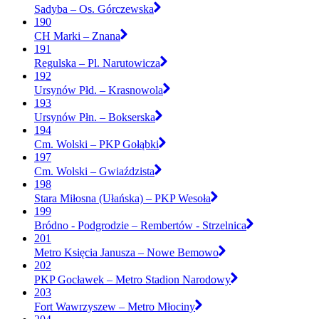
Sadyba – Os. Górczewska
190
CH Marki – Znana
191
Regulska – Pl. Narutowicza
192
Ursynów Płd. – Krasnowola
193
Ursynów Płn. – Bokserska
194
Cm. Wolski – PKP Gołąbki
197
Cm. Wolski – Gwiaździsta
198
Stara Miłosna (Ułańska) – PKP Wesoła
199
Bródno - Podgrodzie – Rembertów - Strzelnica
201
Metro Księcia Janusza – Nowe Bemowo
202
PKP Gocławek – Metro Stadion Narodowy
203
Fort Wawrzyszew – Metro Młociny