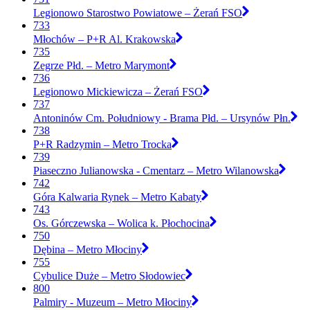
Legionowo Starostwo Powiatowe – Żerań FSO
733
Młochów – P+R Al. Krakowska
735
Zegrze Płd. – Metro Marymont
736
Legionowo Mickiewicza – Żerań FSO
737
Antoninów Cm. Południowy - Brama Płd. – Ursynów Płn.
738
P+R Radzymin – Metro Trocka
739
Piaseczno Julianowska - Cmentarz – Metro Wilanowska
742
Góra Kalwaria Rynek – Metro Kabaty
743
Os. Górczewska – Wolica k. Płochocina
750
Dębina – Metro Młociny
755
Cybulice Duże – Metro Słodowiec
800
Palmiry - Muzeum – Metro Młociny