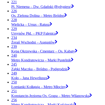
221
Pl. Niemena – Dw. Gdański (Rydygiera)
226
Os. Zielona Dolina – Metro Bródno
228
Wielicka – Ursus - Ratusz
229
Ursynów Płd. – PKP Falenica
234
Żerań Wschodni – Augustów
239
Kępa Okrzewska - Cmentarz – Os. Kabaty
240
Metro Kondratowicza – Marki Pustelnik
245
Ząbki Maczka – Bródno - Podgrodzie
249
Koło – Jana Heweliusza
250
Łomianki Kołłątaja – Metro Młociny
251
Konstancin-Jeziorna Os. Grapa – Metro Wilanowska
256
Metro Kondratowicza – Marki Kościuszki