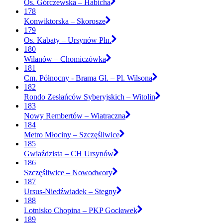
Os. Górczewska – Habicha
178
Konwiktorska – Skorosze
179
Os. Kabaty – Ursynów Płn.
180
Wilanów – Chomiczówka
181
Cm. Północny - Brama Gł. – Pl. Wilsona
182
Rondo Zesłańców Syberyjskich – Witolin
183
Nowy Rembertów – Wiatraczna
184
Metro Młociny – Szczęśliwice
185
Gwiaździsta – CH Ursynów
186
Szczęśliwice – Nowodwory
187
Ursus-Niedźwiadek – Stegny
188
Lotnisko Chopina – PKP Gocławek
189