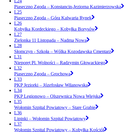
L24
Piaseczno Zgoda – Konstancin-Jeziorna Kazimierzowska
L25
Piaseczno Zgoda – Góra Kalwaria Rynek
L26
Kobyłka Kordeckiego – Kobyłka Borysów
L27
Zielonka 11 Listopada – Nadma Nowa
L28
Słomczyn - Szkoła – Wólka Kozodawska Cmentarz
L31
Nieporęt Pl. Wolności – Radzymin Głowackiego
L32
Piaseczno Zgoda – Grochowa
L33
PKP Jeziorki – Józefosław Wilanowska
L34
PKP Legionowo – Olszewnica Nowa Wiejska
L35
Wołomin Szpital Powiatowy – Stare Grabie
L36
Lipinki – Wołomin Szpital Powiatowy
L37
Wołomin Szpital Powiatowy – Kobyłka Kościół