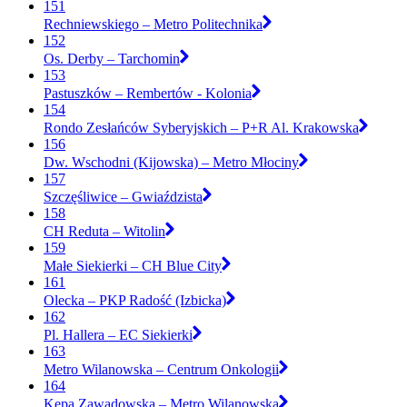
151
Rechniewskiego – Metro Politechnika
152
Os. Derby – Tarchomin
153
Pastuszków – Rembertów - Kolonia
154
Rondo Zesłańców Syberyjskich – P+R Al. Krakowska
156
Dw. Wschodni (Kijowska) – Metro Młociny
157
Szczęśliwice – Gwiaździsta
158
CH Reduta – Witolin
159
Małe Siekierki – CH Blue City
161
Olecka – PKP Radość (Izbicka)
162
Pl. Hallera – EC Siekierki
163
Metro Wilanowska – Centrum Onkologii
164
Kępa Zawadowska – Metro Wilanowska