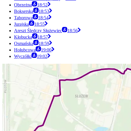
Obrzeżna
18:52
Bokserska
18:53
Taborowa
18:54
Jurajska
18:55
Areszt Śledczy Służewiec
18:56
Kłobucka
18:57
Osmańska
18:59
Hołubcowa
19:00
Wyczółki
19:02