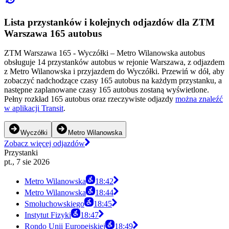
Lista przystanków i kolejnych odjazdów dla ZTM
Warszawa 165 autobus
ZTM Warszawa 165 - Wyczółki – Metro Wilanowska autobus
obsługuje 14 przystanków autobus w rejonie Warszawa, z odjazdem
z Metro Wilanowska i przyjazdem do Wyczółki. Przewiń w dół, aby
zobaczyć nadchodzące czasy 165 autobus na każdym przystanku, a
następne zaplanowane czasy 165 autobus zostaną wyświetlone.
Pełny rozkład 165 autobus oraz rzeczywiste odjazdy
można znaleźć
w aplikacji Transit
.
Wyczółki
Metro Wilanowska
Zobacz więcej odjazdów
Przystanki
pt., 7 sie 2026
Metro Wilanowska
18:42
Metro Wilanowska
18:44
Smoluchowskiego
18:45
Instytut Fizyki
18:47
Rondo Unii Europejskiej
18:49