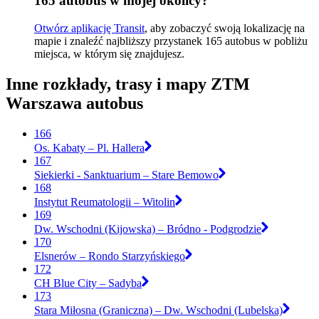
165 autobus w mojej okolicy?
Otwórz aplikację Transit
, aby zobaczyć swoją lokalizację na
mapie i znaleźć najbliższy przystanek 165 autobus w pobliżu
miejsca, w którym się znajdujesz.
Inne rozkłady, trasy i mapy ZTM
Warszawa autobus
166
Os. Kabaty – Pl. Hallera
167
Siekierki - Sanktuarium – Stare Bemowo
168
Instytut Reumatologii – Witolin
169
Dw. Wschodni (Kijowska) – Bródno - Podgrodzie
170
Elsnerów – Rondo Starzyńskiego
172
CH Blue City – Sadyba
173
Stara Miłosna (Graniczna) – Dw. Wschodni (Lubelska)