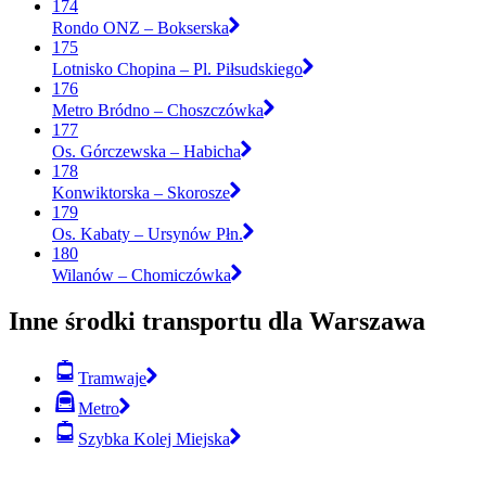
174
Rondo ONZ – Bokserska
175
Lotnisko Chopina – Pl. Piłsudskiego
176
Metro Bródno – Choszczówka
177
Os. Górczewska – Habicha
178
Konwiktorska – Skorosze
179
Os. Kabaty – Ursynów Płn.
180
Wilanów – Chomiczówka
Inne środki transportu dla Warszawa
Tramwaje
Metro
Szybka Kolej Miejska