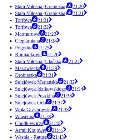
Stara Miłosna (Graniczna)
21:20
Stara Miłosna (Graniczna)
21:21
Torfowa
21:21
Torfowa
21:22
Marmurowa
21:23
Cieplarniana
21:24
Pogodna
21:25
Rumiankowa
21:26
Stara Miłosna (Ułańska)
21:27
Mazowiecka
21:29
Drobiarska
21:31
Sulejówek Mariańska
21:32
Sulejówek Idzikowskiego
21:34
Sulejówek Puszkina
21:36
Sulejówek Orla
21:37
Wola Grzybowska
21:38
Wiosenna
21:39
Chodkiewicza
21:40
Armii Krajowej
21:41
Wesoła - Ratusz
21:43