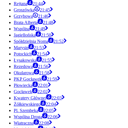
Rejtana
21:44
Groszówka
21:45
Grzybowa
21:46
Brata Alberta
21:48
Wspólna
21:49
Jagiellońska
21:50
Spółdzielnia Noma
21:52
Marysin
21:53
Potockich
21:54
Łysakowska
21:55
Rezedowa
21:56
Okularowa
21:58
PKP Gocławek
21:59
Płowiecka
22:01
Gocławek
22:02
Kwatery Głównej
22:03
Żółkiewskiego
22:04
Pl. Szembeka
22:05
Wspólna Droga
22:06
Wiatraczna
22:08