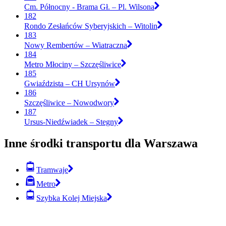
Cm. Północny - Brama Gł. – Pl. Wilsona
182
Rondo Zesłańców Syberyjskich – Witolin
183
Nowy Rembertów – Wiatraczna
184
Metro Młociny – Szczęśliwice
185
Gwiaździsta – CH Ursynów
186
Szczęśliwice – Nowodwory
187
Ursus-Niedźwiadek – Stegny
Inne środki transportu dla Warszawa
Tramwaje
Metro
Szybka Kolej Miejska