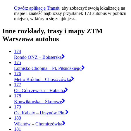
Otwórz aplikację Transit
, aby zobaczyć swoją lokalizację na
mapie i znaleźć najbliższy przystanek 173 autobus w pobliżu
miejsca, w którym się znajdujesz.
Inne rozkłady, trasy i mapy ZTM
Warszawa autobus
174
Rondo ONZ – Bokserska
175
Lotnisko Chopina – Pl. Piłsudskiego
176
Metro Bródno – Choszczówka
177
Os. Górczewska – Habicha
178
Konwiktorska – Skorosze
179
Os. Kabaty – Ursynów Płn.
180
Wilanów – Chomiczówka
181