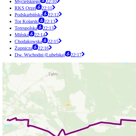
Mycielskiego
22:10
RKS Orzeł
22:11
Podskarbińska
22:12
Tor Kolarski
22:13
Terespolska
22:13
Mińska
22:14
Chodakowska
22:15
Żupnicza
22:16
Dw. Wschodni (Lubelska)
22:17