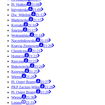
Pl. Hallera
21:08
Inżynierska
21:09
Dw. Wileński
21:12
Markowska
21:15
Korsaka
21:16
Śnieżna
21:17
Wołomińska
21:18
Naczelnikowska
21:19
Księcia Ziemowita
21:20
Chemiczna
21:21
Hutnicza
21:22
Rzeczna
21:23
Bukowiecka
21:24
Krzewna
21:25
Wierna
21:26
Pl. Ostrej Bramy
21:27
PKP Zacisze-Wilno
21:28
Pl. Ostrej Bramy
21:29
Wierna
21:30
Lniana
21:31