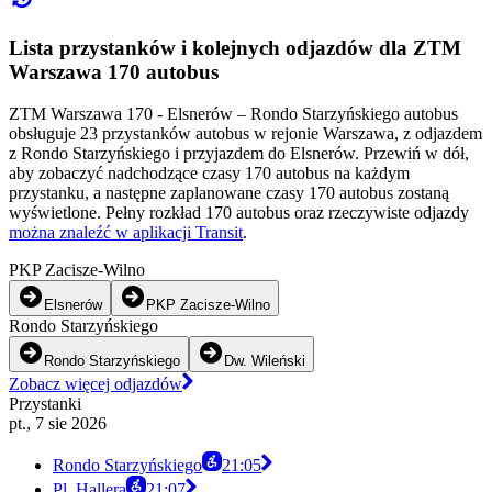
Lista przystanków i kolejnych odjazdów dla ZTM
Warszawa 170 autobus
ZTM Warszawa 170 - Elsnerów – Rondo Starzyńskiego autobus
obsługuje 23 przystanków autobus w rejonie Warszawa, z odjazdem
z Rondo Starzyńskiego i przyjazdem do Elsnerów. Przewiń w dół,
aby zobaczyć nadchodzące czasy 170 autobus na każdym
przystanku, a następne zaplanowane czasy 170 autobus zostaną
wyświetlone. Pełny rozkład 170 autobus oraz rzeczywiste odjazdy
można znaleźć w aplikacji Transit
.
PKP Zacisze-Wilno
Elsnerów
PKP Zacisze-Wilno
Rondo Starzyńskiego
Rondo Starzyńskiego
Dw. Wileński
Zobacz więcej odjazdów
Przystanki
pt., 7 sie 2026
Rondo Starzyńskiego
21:05
Pl. Hallera
21:07