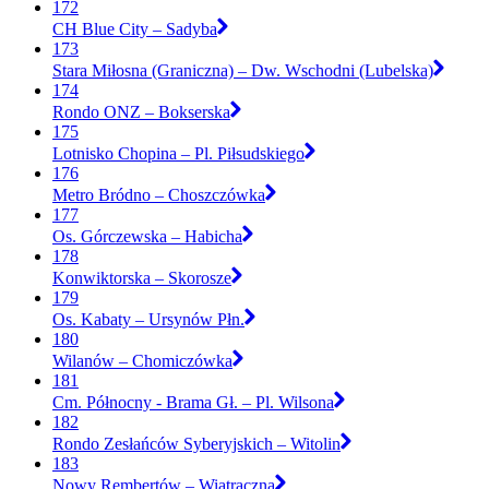
172
CH Blue City – Sadyba
173
Stara Miłosna (Graniczna) – Dw. Wschodni (Lubelska)
174
Rondo ONZ – Bokserska
175
Lotnisko Chopina – Pl. Piłsudskiego
176
Metro Bródno – Choszczówka
177
Os. Górczewska – Habicha
178
Konwiktorska – Skorosze
179
Os. Kabaty – Ursynów Płn.
180
Wilanów – Chomiczówka
181
Cm. Północny - Brama Gł. – Pl. Wilsona
182
Rondo Zesłańców Syberyjskich – Witolin
183
Nowy Rembertów – Wiatraczna