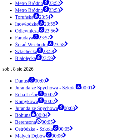
Metro Bródno
23:52
Metro Bródno
23:53
Toruńska
23:54
Inowłodzka
23:55
Odlewnicza
23:56
Faradaya
23:57
Żerań Wschodni
23:58
Szlachecka
23:58
Białołęcka
23:59
sob., 8 sie 2026
Danusi
00:00
Juranda ze Spychowa - Szkoła
00:01
Echa Leśne
00:02
Kamykowa
00:02
Juranda ze Spychowa
00:03
Bohuna
00:04
Berensona
00:05
Ostródzka - Szkoła
00:05
Małych Dębów
00:06