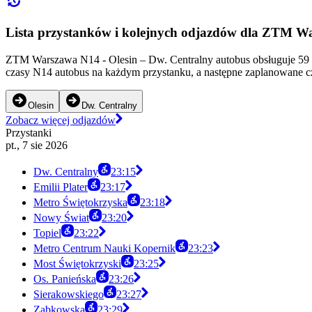
Lista przystanków i kolejnych odjazdów dla ZTM W
ZTM Warszawa N14 - Olesin – Dw. Centralny autobus obsługuje 59 p
czasy N14 autobus na każdym przystanku, a następne zaplanowane c
Olesin
Dw. Centralny
Zobacz więcej odjazdów
Przystanki
pt., 7 sie 2026
Dw. Centralny
23:15
Emilii Plater
23:17
Metro Świętokrzyska
23:18
Nowy Świat
23:20
Topiel
23:22
Metro Centrum Nauki Kopernik
23:23
Most Świętokrzyski
23:25
Os. Panieńska
23:26
Sierakowskiego
23:27
Ząbkowska
23:29