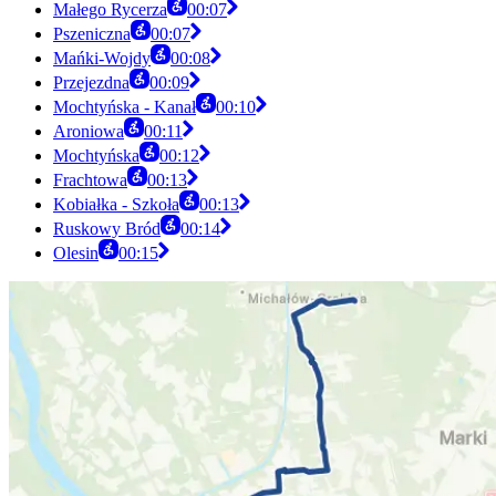
Małego Rycerza
00:07
Pszeniczna
00:07
Mańki-Wojdy
00:08
Przejezdna
00:09
Mochtyńska - Kanał
00:10
Aroniowa
00:11
Mochtyńska
00:12
Frachtowa
00:13
Kobiałka - Szkoła
00:13
Ruskowy Bród
00:14
Olesin
00:15