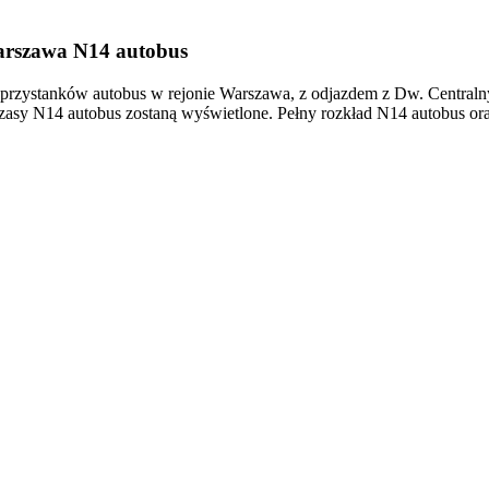
arszawa N14 autobus
rzystanków autobus w rejonie Warszawa, z odjazdem z Dw. Centralny
zasy N14 autobus zostaną wyświetlone. Pełny rozkład N14 autobus or