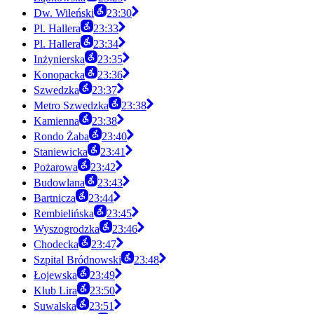
Dw. Wileński
23:30
Pl. Hallera
23:33
Pl. Hallera
23:34
Inżynierska
23:35
Konopacka
23:36
Szwedzka
23:37
Metro Szwedzka
23:38
Kamienna
23:38
Rondo Żaba
23:40
Staniewicka
23:41
Pożarowa
23:42
Budowlana
23:43
Bartnicza
23:44
Rembielińska
23:45
Wyszogrodzka
23:46
Chodecka
23:47
Szpital Bródnowski
23:48
Łojewska
23:49
Klub Lira
23:50
Suwalska
23:51