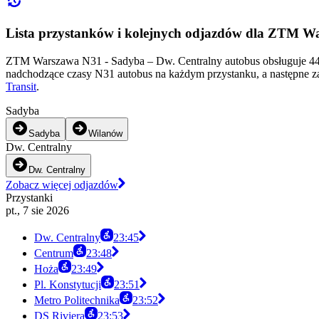
Lista przystanków i kolejnych odjazdów dla ZTM W
ZTM Warszawa N31 - Sadyba – Dw. Centralny autobus obsługuje 44 
nadchodzące czasy N31 autobus na każdym przystanku, a następne z
Transit
.
Sadyba
Sadyba
Wilanów
Dw. Centralny
Dw. Centralny
Zobacz więcej odjazdów
Przystanki
pt., 7 sie 2026
Dw. Centralny
23:45
Centrum
23:48
Hoża
23:49
Pl. Konstytucji
23:51
Metro Politechnika
23:52
DS Riviera
23:53