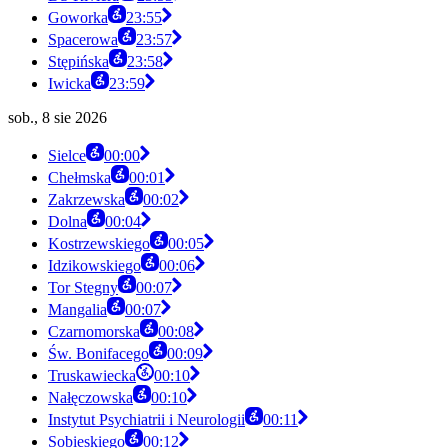
Goworka
23:55
Spacerowa
23:57
Stępińska
23:58
Iwicka
23:59
sob., 8 sie 2026
Sielce
00:00
Chełmska
00:01
Zakrzewska
00:02
Dolna
00:04
Kostrzewskiego
00:05
Idzikowskiego
00:06
Tor Stegny
00:07
Mangalia
00:07
Czarnomorska
00:08
Św. Bonifacego
00:09
Truskawiecka
00:10
Nałęczowska
00:10
Instytut Psychiatrii i Neurologii
00:11
Sobieskiego
00:12