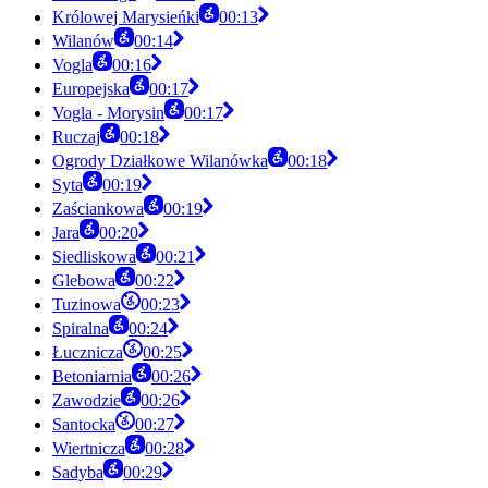
Królowej Marysieńki
00:13
Wilanów
00:14
Vogla
00:16
Europejska
00:17
Vogla - Morysin
00:17
Ruczaj
00:18
Ogrody Działkowe Wilanówka
00:18
Syta
00:19
Zaściankowa
00:19
Jara
00:20
Siedliskowa
00:21
Glebowa
00:22
Tuzinowa
00:23
Spiralna
00:24
Łucznicza
00:25
Betoniarnia
00:26
Zawodzie
00:26
Santocka
00:27
Wiertnicza
00:28
Sadyba
00:29