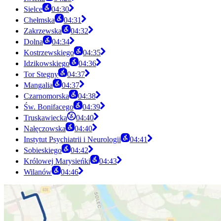
Sielce
04:30
Chełmska
04:31
Zakrzewska
04:32
Dolna
04:34
Kostrzewskiego
04:35
Idzikowskiego
04:36
Tor Stegny
04:37
Mangalia
04:37
Czarnomorska
04:38
Św. Bonifacego
04:39
Truskawiecka
04:40
Nałęczowska
04:40
Instytut Psychiatrii i Neurologii
04:41
Sobieskiego
04:42
Królowej Marysieńki
04:43
Wilanów
04:46