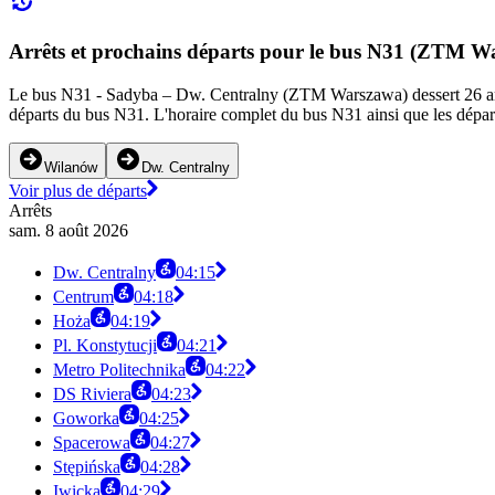
Arrêts et prochains départs pour le bus N31 (ZTM W
Le bus N31 - Sadyba – Dw. Centralny (ZTM Warszawa) dessert 26 arrêts
départs du bus N31. L'horaire complet du bus N31 ainsi que les départ
Wilanów
Dw. Centralny
Voir plus de départs
Arrêts
sam. 8 août 2026
Dw. Centralny
04:15
Centrum
04:18
Hoża
04:19
Pl. Konstytucji
04:21
Metro Politechnika
04:22
DS Riviera
04:23
Goworka
04:25
Spacerowa
04:27
Stępińska
04:28
Iwicka
04:29