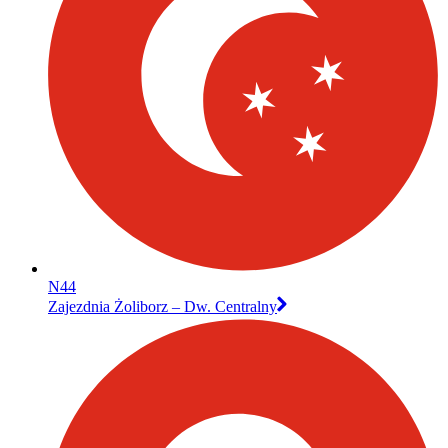
N44
Zajezdnia Żoliborz – Dw. Centralny