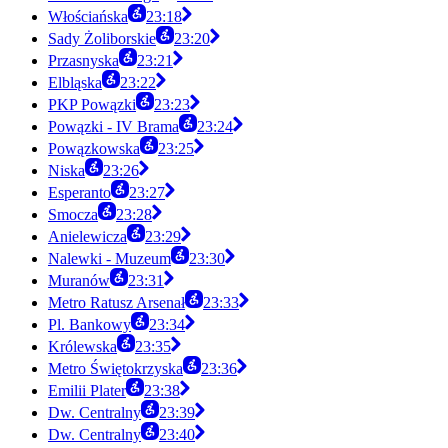
Włościańska
23:18
Sady Żoliborskie
23:20
Przasnyska
23:21
Elbląska
23:22
PKP Powązki
23:23
Powązki - IV Brama
23:24
Powązkowska
23:25
Niska
23:26
Esperanto
23:27
Smocza
23:28
Anielewicza
23:29
Nalewki - Muzeum
23:30
Muranów
23:31
Metro Ratusz Arsenał
23:33
Pl. Bankowy
23:34
Królewska
23:35
Metro Świętokrzyska
23:36
Emilii Plater
23:38
Dw. Centralny
23:39
Dw. Centralny
23:40