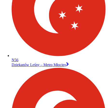
N56
Dziekanów Leśny – Metro Młociny