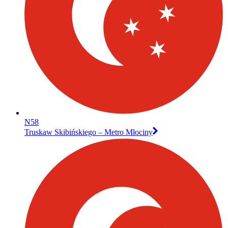
N58
Truskaw Skibińskiego – Metro Młociny