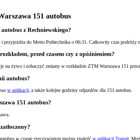
Warszawa 151 autobus
 autobus z Rechniewskiego?
6 i przyjeżdża do Metro Politechnika o 06:31. Całkowity czas podró
rozkładem, przed czasem czy z opóźnieniem?
acje na żywo i zobaczyć zmiany w rozkładzie ZTM Warszawa 151 prze
ii autobus?
obus
w aplikacji
, a także kolejne godziny odjazdów dla 151 autobus.
rszawa 151 autobus?
zawa.
zatłoczony?
autobus w czasie rzeczywistym można znaleźć
w aplikacji Transit
. Moż