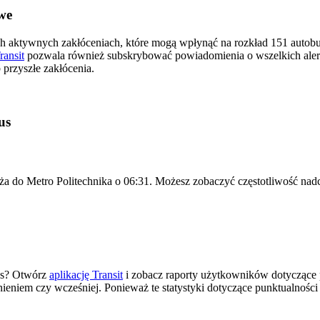
we
ch aktywnych zakłóceniach, które mogą wpłynąć na rozkład 151 autobus
ransit
pozwala również subskrybować powiadomienia o wszelkich ale
przyszłe zakłócenia.
us
a do Metro Politechnika o 06:31. Możesz zobaczyć częstotliwość nadc
as? Otwórz
aplikację Transit
i zobacz raporty użytkowników dotyczące 
źnieniem czy wcześniej. Ponieważ te statystyki dotyczące punktualnośc