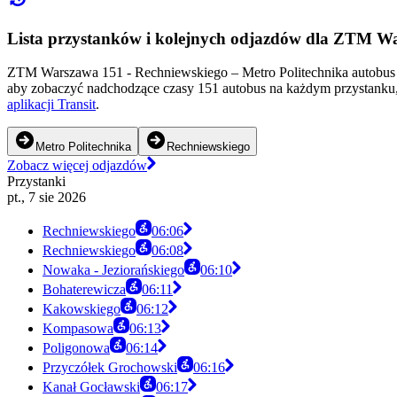
Lista przystanków i kolejnych odjazdów dla ZTM W
ZTM Warszawa 151 - Rechniewskiego – Metro Politechnika autobus o
aby zobaczyć nadchodzące czasy 151 autobus na każdym przystanku, 
aplikacji Transit
.
Metro Politechnika
Rechniewskiego
Zobacz więcej odjazdów
Przystanki
pt., 7 sie 2026
Rechniewskiego
06:06
Rechniewskiego
06:08
Nowaka - Jeziorańskiego
06:10
Bohaterewicza
06:11
Kakowskiego
06:12
Kompasowa
06:13
Poligonowa
06:14
Przyczółek Grochowski
06:16
Kanał Gocławski
06:17