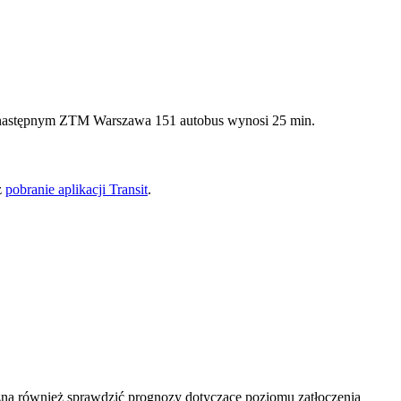
ży następnym ZTM Warszawa 151 autobus wynosi 25 min.
z
pobranie aplikacji Transit
.
na również sprawdzić prognozy dotyczące poziomu zatłoczenia