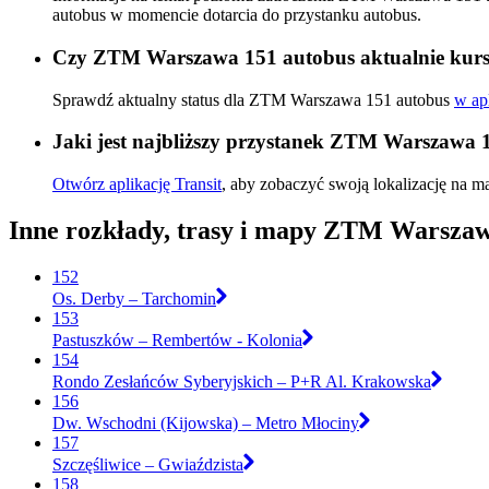
autobus w momencie dotarcia do przystanku autobus.
Czy ZTM Warszawa 151 autobus aktualnie kurs
Sprawdź aktualny status dla ZTM Warszawa 151 autobus
w apl
Jaki jest najbliższy przystanek ZTM Warszawa 
Otwórz aplikację Transit
, aby zobaczyć swoją lokalizację na ma
Inne rozkłady, trasy i mapy ZTM Warsza
152
Os. Derby – Tarchomin
153
Pastuszków – Rembertów - Kolonia
154
Rondo Zesłańców Syberyjskich – P+R Al. Krakowska
156
Dw. Wschodni (Kijowska) – Metro Młociny
157
Szczęśliwice – Gwiaździsta
158