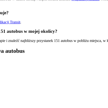
uje?
ikacji Transit
.
151 autobus w mojej okolicy?
pie i znaleźć najbliższy przystanek 151 autobus w pobliżu miejsca, w 
wa autobus