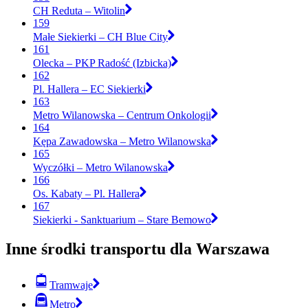
CH Reduta – Witolin
159
Małe Siekierki – CH Blue City
161
Olecka – PKP Radość (Izbicka)
162
Pl. Hallera – EC Siekierki
163
Metro Wilanowska – Centrum Onkologii
164
Kępa Zawadowska – Metro Wilanowska
165
Wyczółki – Metro Wilanowska
166
Os. Kabaty – Pl. Hallera
167
Siekierki - Sanktuarium – Stare Bemowo
Inne środki transportu dla Warszawa
Tramwaje
Metro