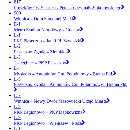
817
Pruszków Os. Staszica - Pętla – Grzymały-Sokołowskiego
900
Winnica – Dom Samotnej Matki
E-1
Metro Stadion Narodowy – Gocław
L-1
PKP Piaseczno – Janki Pl. Szwedzki
L-2
Piaseczno Zgoda – Złotokłos
L-3
Jastrzębiec – PKP Piaseczno
L-4
Mysiadło – Antoninów Cm. Południowy - Brama Płd.
L-5
Piaseczno Zgoda – Antoninów Cm. Południowy - Brama Płd.
L-7
Winnica – Nowy Dwór Mazowiecki Urząd Miasta
L-8
PKP Legionowo – PKP Dąbkowizna
L-9
PKP Legionowo – Wieliszew - Plaża
L10