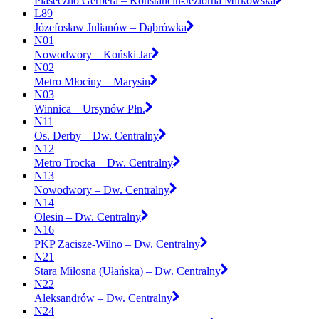
Piaseczno Gerbera – Konstancin-Jeziorna Mirkowska
L89
Józefosław Julianów – Dąbrówka
N01
Nowodwory – Koński Jar
N02
Metro Młociny – Marysin
N03
Winnica – Ursynów Płn.
N11
Os. Derby – Dw. Centralny
N12
Metro Trocka – Dw. Centralny
N13
Nowodwory – Dw. Centralny
N14
Olesin – Dw. Centralny
N16
PKP Zacisze-Wilno – Dw. Centralny
N21
Stara Miłosna (Ułańska) – Dw. Centralny
N22
Aleksandrów – Dw. Centralny
N24