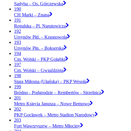
Sadyba – Os. Górczewska
190
CH Marki – Znana
191
Regulska – Pl. Narutowicza
192
Ursynów Płd. – Krasnowola
193
Ursynów Płn. – Bokserska
194
Cm. Wolski – PKP Gołąbki
197
Cm. Wolski – Gwiaździsta
198
Stara Miłosna (Ułańska) – PKP Wesoła
199
Bródno - Podgrodzie – Rembertów - Strzelnica
201
Metro Księcia Janusza – Nowe Bemowo
202
PKP Gocławek – Metro Stadion Narodowy
203
Fort Wawrzyszew – Metro Młociny