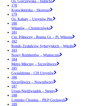
Os. Górczewska – Habicha
178
Konwiktorska – Skorosze
179
Os. Kabaty – Ursynów Płn.
180
Wilanów – Chomiczówka
181
Cm. Północny - Brama Gł. – Pl. Wilsona
182
Rondo Zesłańców Syberyjskich – Witolin
183
Nowy Rembertów – Wiatraczna
184
Metro Młociny – Szczęśliwice
185
Gwiaździsta – CH Ursynów
186
Szczęśliwice – Nowodwory
187
Ursus-Niedźwiadek – Stegny
188
Lotnisko Chopina – PKP Gocławek
189