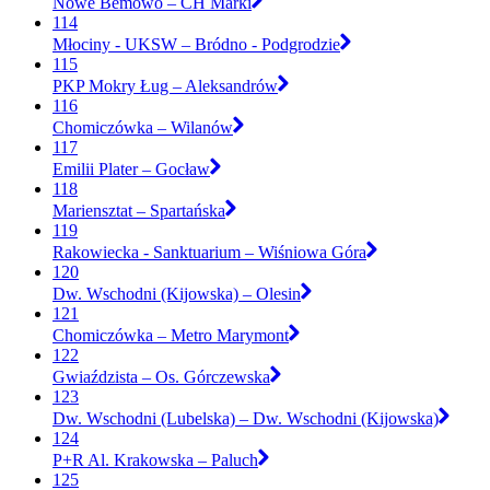
Nowe Bemowo – CH Marki
114
Młociny - UKSW – Bródno - Podgrodzie
115
PKP Mokry Ług – Aleksandrów
116
Chomiczówka – Wilanów
117
Emilii Plater – Gocław
118
Mariensztat – Spartańska
119
Rakowiecka - Sanktuarium – Wiśniowa Góra
120
Dw. Wschodni (Kijowska) – Olesin
121
Chomiczówka – Metro Marymont
122
Gwiaździsta – Os. Górczewska
123
Dw. Wschodni (Lubelska) – Dw. Wschodni (Kijowska)
124
P+R Al. Krakowska – Paluch
125