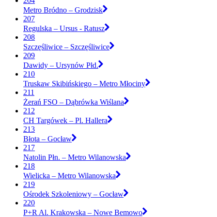
204
Metro Bródno – Grodzisk
207
Regulska – Ursus - Ratusz
208
Szczęśliwice – Szczęśliwice
209
Dawidy – Ursynów Płd.
210
Truskaw Skibińskiego – Metro Młociny
211
Żerań FSO – Dąbrówka Wiślana
212
CH Targówek – Pl. Hallera
213
Błota – Gocław
217
Natolin Płn. – Metro Wilanowska
218
Wielicka – Metro Wilanowska
219
Ośrodek Szkoleniowy – Gocław
220
P+R Al. Krakowska – Nowe Bemowo