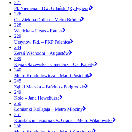
221
Pl. Niemena – Dw. Gdański (Rydygiera)
226
Os. Zielona Dolina – Metro Bródno
228
Wielicka – Ursus - Ratusz
229
Ursynów Płd. – PKP Falenica
234
Żerań Wschodni – Augustów
239
Kępa Okrzewska - Cmentarz – Os. Kabaty
240
Metro Kondratowicza – Marki Pustelnik
245
Ząbki Maczka – Bródno - Podgrodzie
249
Koło – Jana Heweliusza
250
Łomianki Kołłątaja – Metro Młociny
251
Konstancin-Jeziorna Os. Grapa – Metro Wilanowska
256
Metro Kondratowicza – Marki Kościuszki