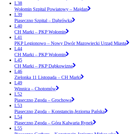
L38
Wołomin Szpital Powiatowy – Majdan
L39
Piaseczno Szpital – Dąbrówka
L40
CH Marki – PKP Wołomin
L41
PKP Legionowo – Nowy Dwór Mazowiecki Urząd Miasta
L44
CH Marki – PKP Wołomin
L45
CH Marki – PKP Dąbkowizna
L46
Zielonka 11 Listopada – CH Marki
L49
Winnica – Chotomów
L52
Piaseczno Zgoda – Grochowa
L53
Piaseczno Zgoda – Konstancin-Jeziorna Pańska
L54
Piaseczno Zgoda – Góra Kalwaria Rynek
L55