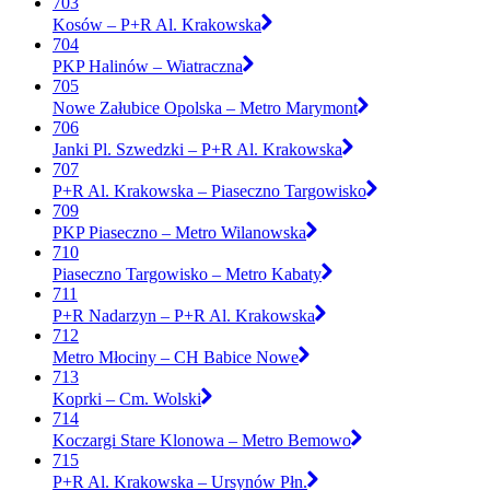
703
Kosów – P+R Al. Krakowska
704
PKP Halinów – Wiatraczna
705
Nowe Załubice Opolska – Metro Marymont
706
Janki Pl. Szwedzki – P+R Al. Krakowska
707
P+R Al. Krakowska – Piaseczno Targowisko
709
PKP Piaseczno – Metro Wilanowska
710
Piaseczno Targowisko – Metro Kabaty
711
P+R Nadarzyn – P+R Al. Krakowska
712
Metro Młociny – CH Babice Nowe
713
Koprki – Cm. Wolski
714
Koczargi Stare Klonowa – Metro Bemowo
715
P+R Al. Krakowska – Ursynów Płn.