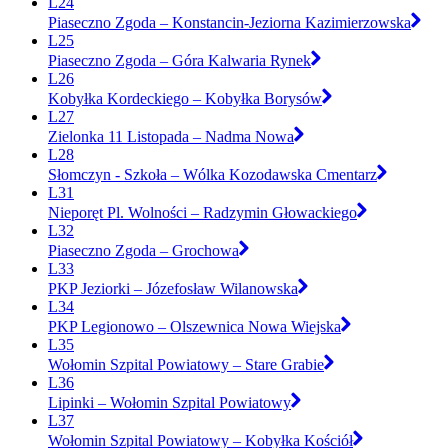
L24
Piaseczno Zgoda – Konstancin-Jeziorna Kazimierzowska
L25
Piaseczno Zgoda – Góra Kalwaria Rynek
L26
Kobyłka Kordeckiego – Kobyłka Borysów
L27
Zielonka 11 Listopada – Nadma Nowa
L28
Słomczyn - Szkoła – Wólka Kozodawska Cmentarz
L31
Nieporęt Pl. Wolności – Radzymin Głowackiego
L32
Piaseczno Zgoda – Grochowa
L33
PKP Jeziorki – Józefosław Wilanowska
L34
PKP Legionowo – Olszewnica Nowa Wiejska
L35
Wołomin Szpital Powiatowy – Stare Grabie
L36
Lipinki – Wołomin Szpital Powiatowy
L37
Wołomin Szpital Powiatowy – Kobyłka Kościół