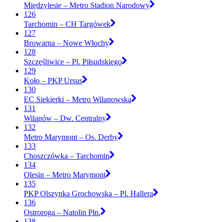
Międzylesie – Metro Stadion Narodowy
126
Tarchomin – CH Targówek
127
Browarna – Nowe Włochy
128
Szczęśliwice – Pl. Piłsudskiego
129
Koło – PKP Ursus
130
EC Siekierki – Metro Wilanowska
131
Wilanów – Dw. Centralny
132
Metro Marymont – Os. Derby
133
Choszczówka – Tarchomin
134
Olesin – Metro Marymont
135
PKP Olszynka Grochowska – Pl. Hallera
136
Ostroroga – Natolin Płn.
138