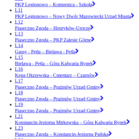
PKP Legionowo – Komornica - Szkoła
L11
PKP Legionowo – Nowy Dwór Mazowiecki Urząd Miasta
L12
Piaseczno Zgoda – Henryków-Urocze
L13
Piaseczno Zgoda – PKP Zalesie Górne
L14
Gassy - Pętla – Bielawa - Pętla
L15
Bielawa - Pętla – Góra Kalwaria Rynek
L16
Kępa Okrzewska - Cmentarz – Czarnów
L17
Piaseczno Zgoda – Prażmów Urząd Gminy
L18
Piaseczno Zgoda – Prażmów Urząd Gminy
L19
Piaseczno Zgoda – Prażmów Urząd Gminy
L21
Konstancin-Jeziorna Mirkowska – Góra Kalwaria Rynek
L23
Piaseczno Zgoda – Konstancin-Jeziorna Pańska