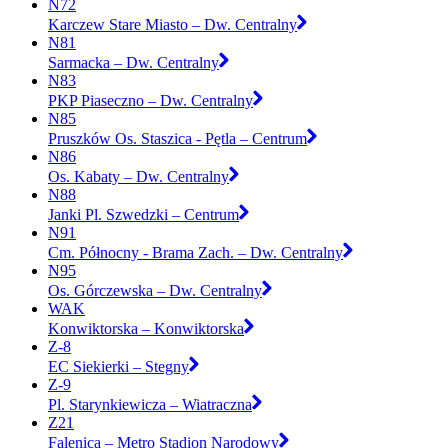
N72
Karczew Stare Miasto – Dw. Centralny
N81
Sarmacka – Dw. Centralny
N83
PKP Piaseczno – Dw. Centralny
N85
Pruszków Os. Staszica - Pętla – Centrum
N86
Os. Kabaty – Dw. Centralny
N88
Janki Pl. Szwedzki – Centrum
N91
Cm. Północny - Brama Zach. – Dw. Centralny
N95
Os. Górczewska – Dw. Centralny
WAK
Konwiktorska – Konwiktorska
Z-8
EC Siekierki – Stegny
Z-9
Pl. Starynkiewicza – Wiatraczna
Z21
Falenica – Metro Stadion Narodowy