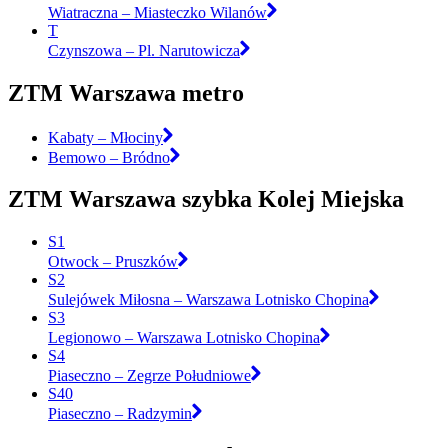
Wiatraczna – Miasteczko Wilanów
T
Czynszowa – Pl. Narutowicza
ZTM Warszawa metro
Kabaty – Młociny
Bemowo – Bródno
ZTM Warszawa szybka Kolej Miejska
S1
Otwock – Pruszków
S2
Sulejówek Miłosna – Warszawa Lotnisko Chopina
S3
Legionowo – Warszawa Lotnisko Chopina
S4
Piaseczno – Zegrze Południowe
S40
Piaseczno – Radzymin