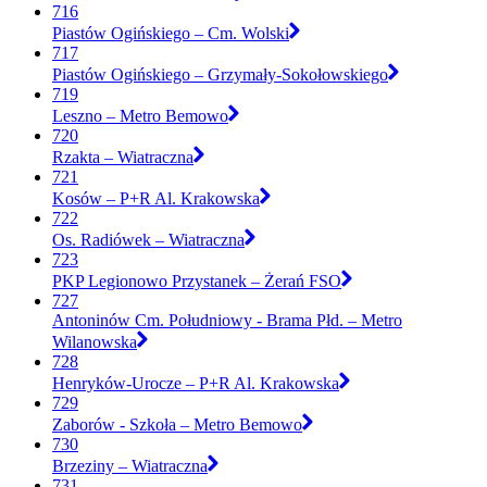
716
Piastów Ogińskiego – Cm. Wolski
717
Piastów Ogińskiego – Grzymały-Sokołowskiego
719
Leszno – Metro Bemowo
720
Rzakta – Wiatraczna
721
Kosów – P+R Al. Krakowska
722
Os. Radiówek – Wiatraczna
723
PKP Legionowo Przystanek – Żerań FSO
727
Antoninów Cm. Południowy - Brama Płd. – Metro
Wilanowska
728
Henryków-Urocze – P+R Al. Krakowska
729
Zaborów - Szkoła – Metro Bemowo
730
Brzeziny – Wiatraczna
731