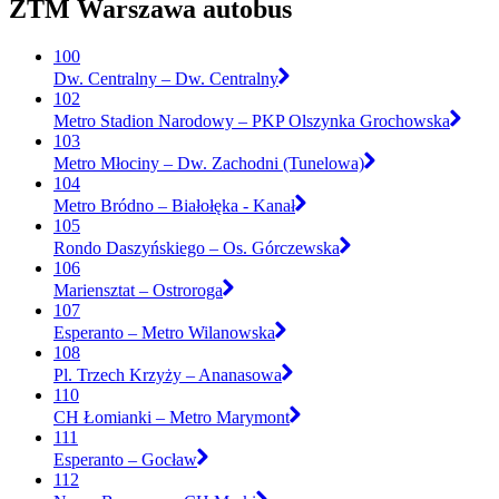
ZTM Warszawa autobus
100
Dw. Centralny – Dw. Centralny
102
Metro Stadion Narodowy – PKP Olszynka Grochowska
103
Metro Młociny – Dw. Zachodni (Tunelowa)
104
Metro Bródno – Białołęka - Kanał
105
Rondo Daszyńskiego – Os. Górczewska
106
Mariensztat – Ostroroga
107
Esperanto – Metro Wilanowska
108
Pl. Trzech Krzyży – Ananasowa
110
CH Łomianki – Metro Marymont
111
Esperanto – Gocław
112