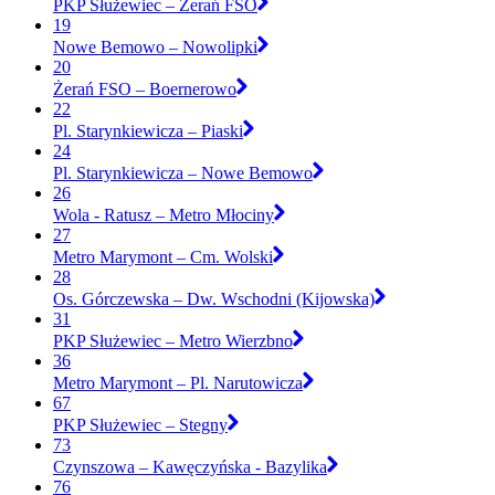
PKP Służewiec – Żerań FSO
19
Nowe Bemowo – Nowolipki
20
Żerań FSO – Boernerowo
22
Pl. Starynkiewicza – Piaski
24
Pl. Starynkiewicza – Nowe Bemowo
26
Wola - Ratusz – Metro Młociny
27
Metro Marymont – Cm. Wolski
28
Os. Górczewska – Dw. Wschodni (Kijowska)
31
PKP Służewiec – Metro Wierzbno
36
Metro Marymont – Pl. Narutowicza
67
PKP Służewiec – Stegny
73
Czynszowa – Kawęczyńska - Bazylika
76