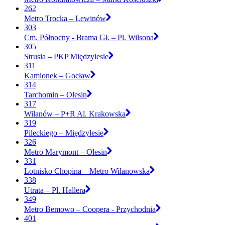
262
Metro Trocka – Lewinów
303
Cm. Północny - Brama Gł. – Pl. Wilsona
305
Strusia – PKP Międzylesie
311
Kamionek – Gocław
314
Tarchomin – Olesin
317
Wilanów – P+R Al. Krakowska
319
Pileckiego – Międzylesie
326
Metro Marymont – Olesin
331
Lotnisko Chopina – Metro Wilanowska
338
Utrata – Pl. Hallera
349
Metro Bemowo – Coopera - Przychodnia
401