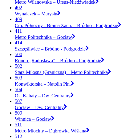
Metro Wilanowska – Ursus-Niedźwiadek
402
Wynalazek – Marysin
409
Cm. Północny - Brama Zach. – Bródno - Podgrodzie
411
Metro Politechnika – Gocław
414
Szczęśliwice – Bródno - Podgrodzie
500
Rondo „Radosława” – Bródno - Podgrodzie
502
Stara Miłosna (Graniczna) – Metro Politechnika
503
Konwiktorska – Natolin Płn.
504
Os. Kabaty – Dw. Centralny
507
Gocław – Dw. Centralny
509
Winnica – Gocław
511
Metro Młociny – Dąbrówka Wiślana
512