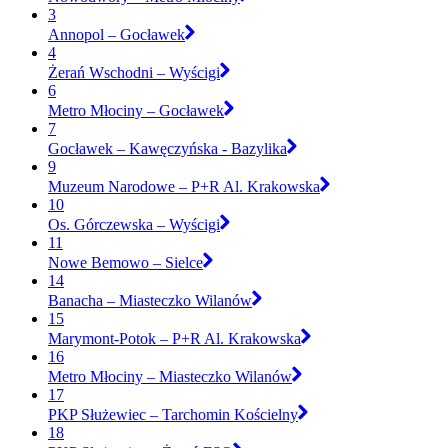
3
Annopol – Gocławek
4
Żerań Wschodni – Wyścigi
6
Metro Młociny – Gocławek
7
Gocławek – Kawęczyńska - Bazylika
9
Muzeum Narodowe – P+R Al. Krakowska
10
Os. Górczewska – Wyścigi
11
Nowe Bemowo – Sielce
14
Banacha – Miasteczko Wilanów
15
Marymont-Potok – P+R Al. Krakowska
16
Metro Młociny – Miasteczko Wilanów
17
PKP Służewiec – Tarchomin Kościelny
18