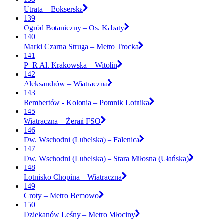
Utrata – Bokserska
139
Ogród Botaniczny – Os. Kabaty
140
Marki Czarna Struga – Metro Trocka
141
P+R Al. Krakowska – Witolin
142
Aleksandrów – Wiatraczna
143
Rembertów - Kolonia – Pomnik Lotnika
145
Wiatraczna – Żerań FSO
146
Dw. Wschodni (Lubelska) – Falenica
147
Dw. Wschodni (Lubelska) – Stara Miłosna (Ułańska)
148
Lotnisko Chopina – Wiatraczna
149
Groty – Metro Bemowo
150
Dziekanów Leśny – Metro Młociny