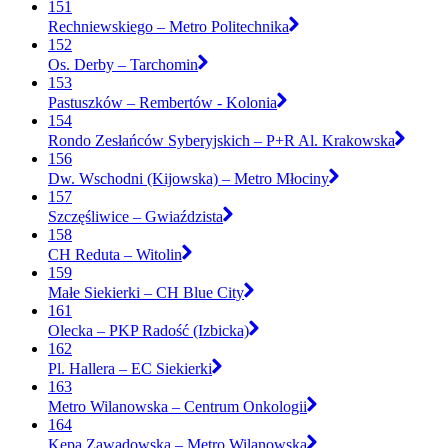
151
Rechniewskiego – Metro Politechnika
152
Os. Derby – Tarchomin
153
Pastuszków – Rembertów - Kolonia
154
Rondo Zesłańców Syberyjskich – P+R Al. Krakowska
156
Dw. Wschodni (Kijowska) – Metro Młociny
157
Szczęśliwice – Gwiaździsta
158
CH Reduta – Witolin
159
Małe Siekierki – CH Blue City
161
Olecka – PKP Radość (Izbicka)
162
Pl. Hallera – EC Siekierki
163
Metro Wilanowska – Centrum Onkologii
164
Kępa Zawadowska – Metro Wilanowska