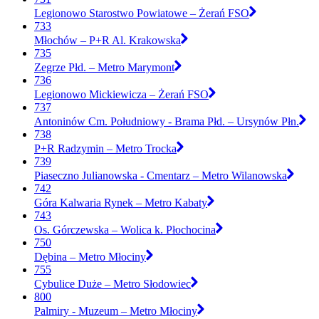
Legionowo Starostwo Powiatowe – Żerań FSO
733
Młochów – P+R Al. Krakowska
735
Zegrze Płd. – Metro Marymont
736
Legionowo Mickiewicza – Żerań FSO
737
Antoninów Cm. Południowy - Brama Płd. – Ursynów Płn.
738
P+R Radzymin – Metro Trocka
739
Piaseczno Julianowska - Cmentarz – Metro Wilanowska
742
Góra Kalwaria Rynek – Metro Kabaty
743
Os. Górczewska – Wolica k. Płochocina
750
Dębina – Metro Młociny
755
Cybulice Duże – Metro Słodowiec
800
Palmiry - Muzeum – Metro Młociny