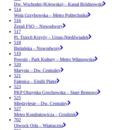
Dw. Wschodni (Kijowska) – Kanał Bródnowski
514
Wola Grzybowska – Metro Politechnika
516
Żerań FSO – Nowodwory
517
Pl. Trzech Krzyży – Ursus-Niedźwiadek
518
Bielańska – Nowodwory
519
Powsin - Park Kultury – Metro Wilanowska
520
Marysin – Dw. Centralny
521
Falenica – Emilii Plater
523
PKP Olszynka Grochowska – Stare Bemowo
525
Międzylesie – Dw. Centralny
527
Metro Kondratowicza – Grodzisk
702
Otwock Orla – Wiatraczna