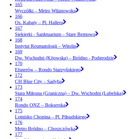
165
Wyczółki – Metro Wilanowska
166
Os. Kabaty – Pl. Hallera
167
Siekierki - Sanktuarium – Stare Bemowo
168
Instytut Reumatologii – Witolin
169
Dw. Wschodni (Kijowska) – Bródno - Podgrodzie
170
Elsnerów – Rondo Starzyńskiego
172
CH Blue City – Sadyba
173
Stara Miłosna (Graniczna) – Dw. Wschodni (Lubelska)
174
Rondo ONZ – Bokserska
175
Lotnisko Chopina – Pl. Piłsudskiego
176
Metro Bródno – Choszczówka
177