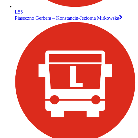
L55
Piaseczno Gerbera – Konstancin-Jeziorna Mirkowska