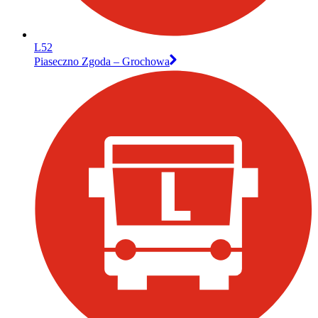
L52
Piaseczno Zgoda – Grochowa