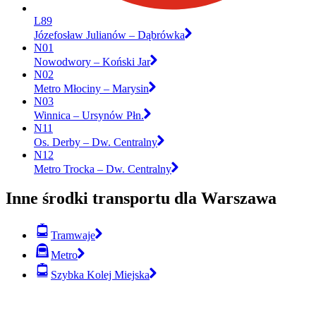
L89
Józefosław Julianów – Dąbrówka
N01
Nowodwory – Koński Jar
N02
Metro Młociny – Marysin
N03
Winnica – Ursynów Płn.
N11
Os. Derby – Dw. Centralny
N12
Metro Trocka – Dw. Centralny
Inne środki transportu dla Warszawa
Tramwaje
Metro
Szybka Kolej Miejska