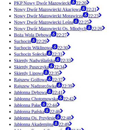
PKP Nowy Dwór Mazowiecki
22:20
Nowy Dwór Mazowiecki Akacjowa
22:21
Nowy Dwór Mazowiecki Morawicza
22:23
Nowy Dwór Mazowiecki Leśna
22:25
Nowy Dwór Mazowiecki Os. Młodych
22:26
Boża Wola Dębowa
22:27
Suchocin
22:29
Suchocin Wiklinowa
22:30
Suchocin Sołecka
22:31
Skierdy Nadwiślańska
22:33
Skierdy Puszczyka
22:34
Skierdy Lipowa
22:35
Rajszew Golfowa
22:37
Rajszew Nadzorcówka
22:39
Jabłonna Dębowa
22:41
Jabłonna Chotomowska
22:42
Jabłonna Pałac
22:44
Jabłonna Pańska
22:46
Jabłonna Os. Przylesie
22:48
Jabłonna Akademijna
22:49