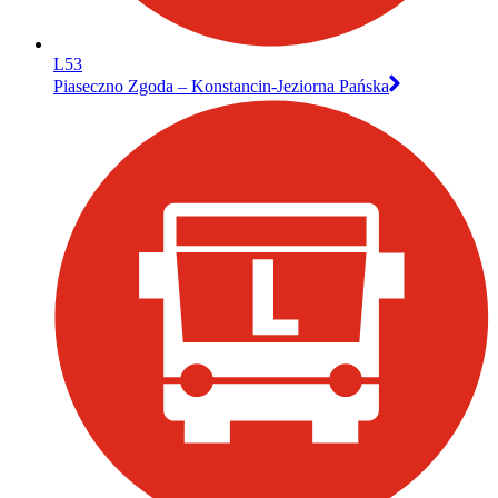
L53
Piaseczno Zgoda – Konstancin-Jeziorna Pańska