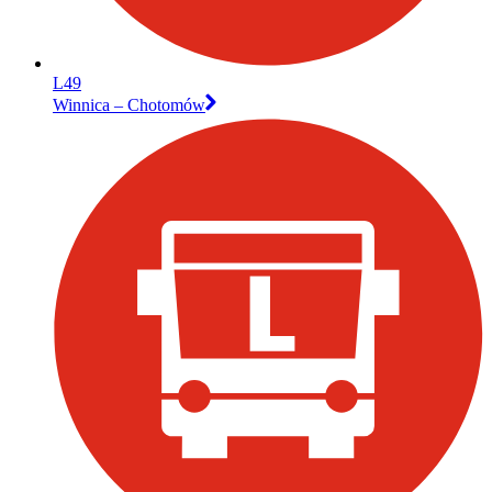
L49
Winnica – Chotomów