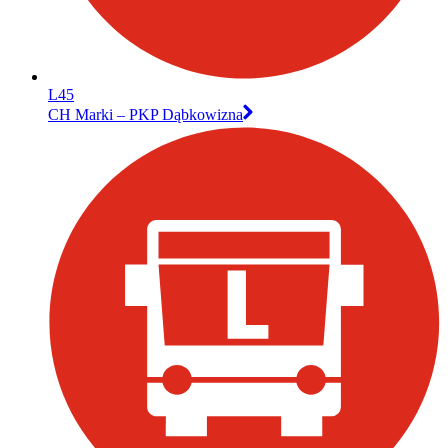
L45
CH Marki – PKP Dąbkowizna