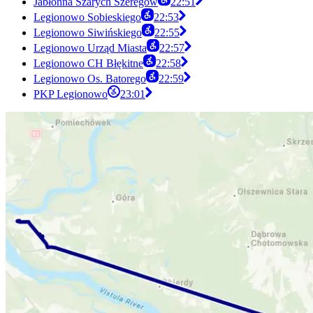
Jabłonna Szarych Szeregów
22:51
Legionowo Sobieskiego
22:53
Legionowo Siwińskiego
22:55
Legionowo Urząd Miasta
22:57
Legionowo CH Błękitne
22:58
Legionowo Os. Batorego
22:59
PKP Legionowo
23:01