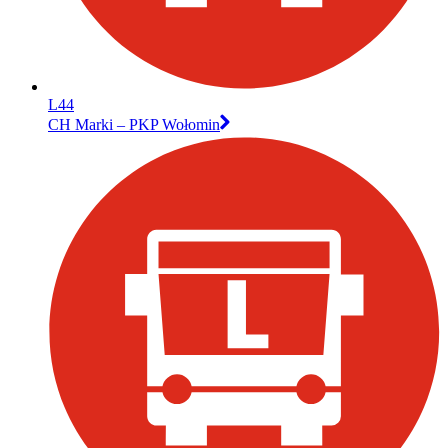
L44
CH Marki – PKP Wołomin