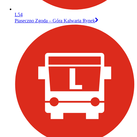
L54
Piaseczno Zgoda – Góra Kalwaria Rynek