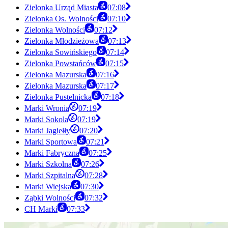
Zielonka Urząd Miasta
07:08
Zielonka Os. Wolności
07:10
Zielonka Wolności
07:12
Zielonka Młodzieżowa
07:13
Zielonka Sowińskiego
07:14
Zielonka Powstańców
07:15
Zielonka Mazurska
07:16
Zielonka Mazurska
07:17
Zielonka Pustelnicka
07:18
Marki Wronia
07:19
Marki Sokola
07:19
Marki Jagiełły
07:20
Marki Sportowa
07:21
Marki Fabryczna
07:25
Marki Szkolna
07:26
Marki Szpitalna
07:28
Marki Wiejska
07:30
Ząbki Wolności
07:32
CH Marki
07:33