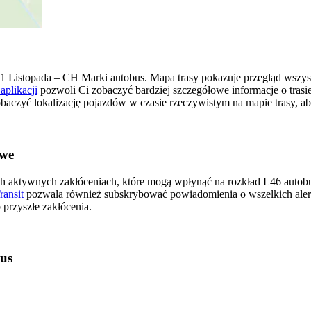
1 Listopada – CH Marki autobus. Mapa trasy pokazuje przegląd wsz
aplikacji
pozwoli Ci zobaczyć bardziej szczegółowe informacje o trasi
zobaczyć lokalizację pojazdów w czasie rzeczywistym na mapie trasy, a
owe
ch aktywnych zakłóceniach, które mogą wpłynąć na rozkład L46 autobus
ransit
pozwala również subskrybować powiadomienia o wszelkich ale
przyszłe zakłócenia.
us