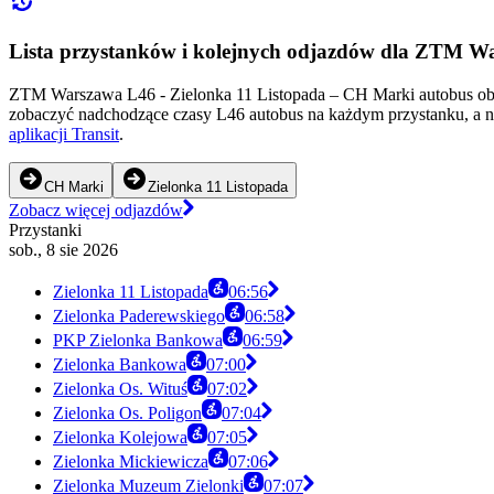
Lista przystanków i kolejnych odjazdów dla ZTM W
ZTM Warszawa L46 - Zielonka 11 Listopada – CH Marki autobus obsł
zobaczyć nadchodzące czasy L46 autobus na każdym przystanku, a n
aplikacji Transit
.
CH Marki
Zielonka 11 Listopada
Zobacz więcej odjazdów
Przystanki
sob., 8 sie 2026
Zielonka 11 Listopada
06:56
Zielonka Paderewskiego
06:58
PKP Zielonka Bankowa
06:59
Zielonka Bankowa
07:00
Zielonka Os. Wituś
07:02
Zielonka Os. Poligon
07:04
Zielonka Kolejowa
07:05
Zielonka Mickiewicza
07:06
Zielonka Muzeum Zielonki
07:07