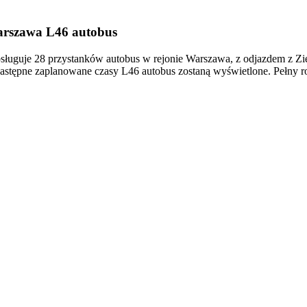
arszawa L46 autobus
uguje 28 przystanków autobus w rejonie Warszawa, z odjazdem z Zie
astępne zaplanowane czasy L46 autobus zostaną wyświetlone. Pełny r