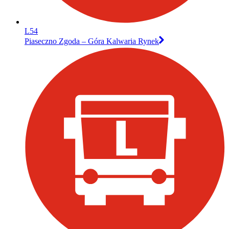
L54
Piaseczno Zgoda – Góra Kalwaria Rynek