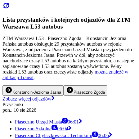
Lista przystanków i kolejnych odjazdów dla ZTM
Warszawa L53 autobus
ZTM Warszawa L53 - Piaseczno Zgoda – Konstancin-Jeziorna
Pańska autobus obsługuje 29 przystanków autobus w rejonie
Warszawa, z odjazdem z Piaseczno Urząd Miasta i przyjazdem do
Konstancin-Jeziorna Jasna. Przewiń w dół, aby zobaczyć
nadchodzące czasy L53 autobus na każdym przystanku, a następne
zaplanowane czasy L53 autobus zostaną wyświetlone. Pełny
rozkład L53 autobus oraz rzeczywiste odjazdy
można znaleźć w
aplikacji Transit
.
Konstancin-Jeziorna Jasna
Piaseczno Zgoda
Zobacz więcej odjazdów
Przystanki
pon., 10 sie 2026
Piaseczno Urząd Miasta
06:01
Piaseczno Szkolna
06:04
Piaseczno Chyliczkowska - Technikum
06:06