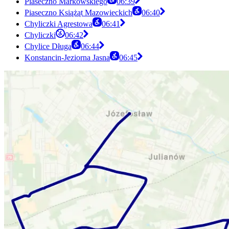
Piaseczno Markowskiego
06:39
Piaseczno Książąt Mazowieckich
06:40
Chyliczki Agrestowa
06:41
Chyliczki
06:42
Chylice Długa
06:44
Konstancin-Jeziorna Jasna
06:45