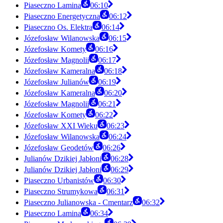
Piaseczno Lamina
06:10
Piaseczno Energetyczna
06:12
Piaseczno Os. Elektra
06:14
Józefosław Wilanowska
06:15
Józefosław Komety
06:16
Józefosław Magnolii
06:17
Józefosław Kameralna
06:18
Józefosław Julianów
06:19
Józefosław Kameralna
06:20
Józefosław Magnolii
06:21
Józefosław Komety
06:22
Józefosław XXI Wieku
06:23
Józefosław Wilanowska
06:24
Józefosław Geodetów
06:26
Julianów Dzikiej Jabłoni
06:28
Julianów Dzikiej Jabłoni
06:29
Piaseczno Urbanistów
06:30
Piaseczno Strumykowa
06:31
Piaseczno Julianowska - Cmentarz
06:32
Piaseczno Lamina
06:34