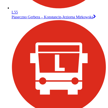
L55
Piaseczno Gerbera – Konstancin-Jeziorna Mirkowska