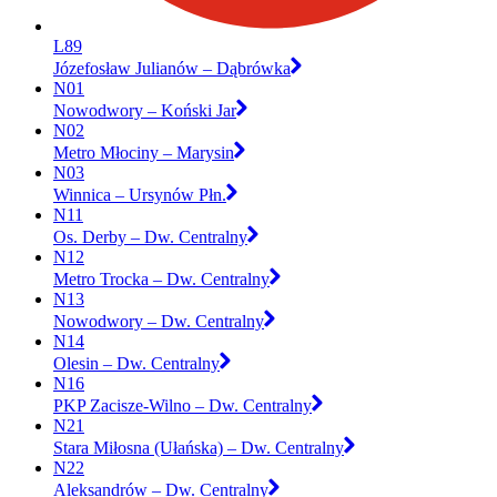
L89
Józefosław Julianów – Dąbrówka
N01
Nowodwory – Koński Jar
N02
Metro Młociny – Marysin
N03
Winnica – Ursynów Płn.
N11
Os. Derby – Dw. Centralny
N12
Metro Trocka – Dw. Centralny
N13
Nowodwory – Dw. Centralny
N14
Olesin – Dw. Centralny
N16
PKP Zacisze-Wilno – Dw. Centralny
N21
Stara Miłosna (Ułańska) – Dw. Centralny
N22
Aleksandrów – Dw. Centralny