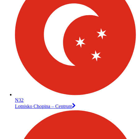
N32
Lotnisko Chopina – Centrum