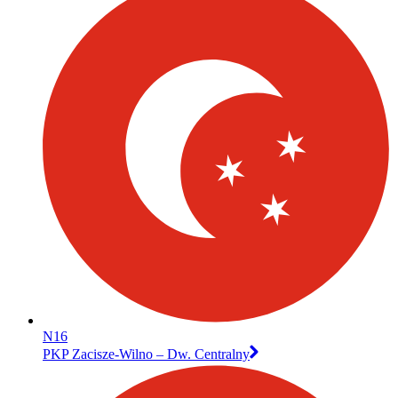
N16
PKP Zacisze-Wilno – Dw. Centralny