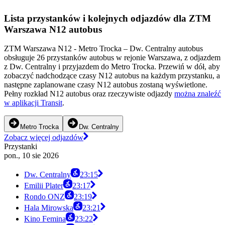
Lista przystanków i kolejnych odjazdów dla ZTM
Warszawa N12 autobus
ZTM Warszawa N12 - Metro Trocka – Dw. Centralny autobus
obsługuje 26 przystanków autobus w rejonie Warszawa, z odjazdem
z Dw. Centralny i przyjazdem do Metro Trocka. Przewiń w dół, aby
zobaczyć nadchodzące czasy N12 autobus na każdym przystanku, a
następne zaplanowane czasy N12 autobus zostaną wyświetlone.
Pełny rozkład N12 autobus oraz rzeczywiste odjazdy
można znaleźć
w aplikacji Transit
.
Metro Trocka
Dw. Centralny
Zobacz więcej odjazdów
Przystanki
pon., 10 sie 2026
Dw. Centralny
23:15
Emilii Plater
23:17
Rondo ONZ
23:19
Hala Mirowska
23:21
Kino Femina
23:22