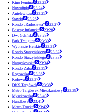
Kino Femina
23:23
Nowolipki
23:24
Anielewicza
23:25
Stawki
23:26
Rondo „Radosława”
23:27
Baseny Inflancka
23:28
Dw. Gdański
23:29
Park Traugutta
23:30
Wybrzeże Helskie
23:31
Rondo Starzyńskiego
23:32
Rondo Starzyńskiego
23:33
Namysłowska
23:34
Rondo Żaba
23:35
Rogowska
23:36
Kołowa
23:37
DKS Targówek
23:38
Metro Targówek Mieszkaniowy
23:39
Myszkowska
23:40
Handlowa
23:41
Metro Trocka
23:42