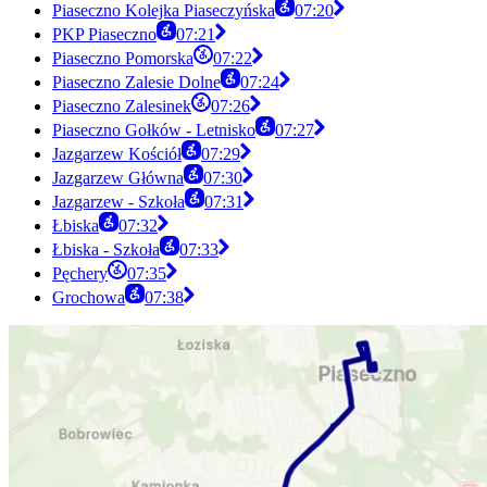
Piaseczno Kolejka Piaseczyńska
07:20
PKP Piaseczno
07:21
Piaseczno Pomorska
07:22
Piaseczno Zalesie Dolne
07:24
Piaseczno Zalesinek
07:26
Piaseczno Gołków - Letnisko
07:27
Jazgarzew Kościół
07:29
Jazgarzew Główna
07:30
Jazgarzew - Szkoła
07:31
Łbiska
07:32
Łbiska - Szkoła
07:33
Pęchery
07:35
Grochowa
07:38