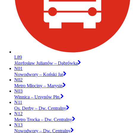
L89
Józefosław Julianów – Dąbrówka
N01
Nowodwory – Koński Jar
N02
Metro Młociny – Marysin
N03
Winnica – Ursynów Płn.
N11
Os. Derby – Dw. Centralny
N12
Metro Trocka – Dw. Centralny
N13
Nowodwory – Dw. Centralny