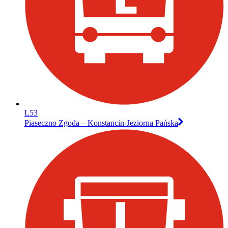
L53
Piaseczno Zgoda – Konstancin-Jeziorna Pańska