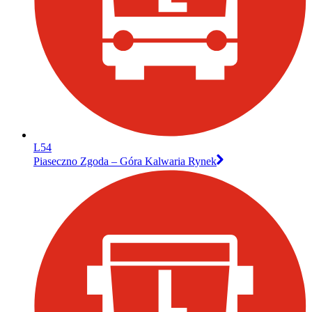
L54
Piaseczno Zgoda – Góra Kalwaria Rynek