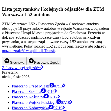
Lista przystanków i kolejnych odjazdów dla ZTM
Warszawa L52 autobus
ZTM Warszawa L52 - Piaseczno Zgoda – Grochowa autobus
obsługuje 18 przystanków autobus w rejonie Warszawa, z odjazdem
z Piaseczno Urząd Miasta i przyjazdem do Grochowa. Przewiń w
dół, aby zobaczyć nadchodzące czasy L52 autobus na każdym
przystanku, a następne zaplanowane czasy L52 autobus zostaną
wyświetlone. Pełny rozkład L52 autobus oraz rzeczywiste odjazdy
można znaleźć w aplikacji Transit
.
Grochowa
Piaseczno Zgoda
Zobacz więcej odjazdów
Przystanki
niedz., 9 sie 2026
Piaseczno Urząd Miasta
07:13
Piaseczno Szkolna
07:16
Piaseczno Kościelna
07:17
Piaseczno Wojska Polskiego
07:18
Piaseczno Nadarzyńska
07:19