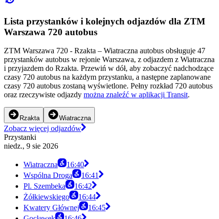
Lista przystanków i kolejnych odjazdów dla ZTM
Warszawa 720 autobus
ZTM Warszawa 720 - Rzakta – Wiatraczna autobus obsługuje 47
przystanków autobus w rejonie Warszawa, z odjazdem z Wiatraczna
i przyjazdem do Rzakta. Przewiń w dół, aby zobaczyć nadchodzące
czasy 720 autobus na każdym przystanku, a następne zaplanowane
czasy 720 autobus zostaną wyświetlone. Pełny rozkład 720 autobus
oraz rzeczywiste odjazdy
można znaleźć w aplikacji Transit
.
Rzakta
Wiatraczna
Zobacz więcej odjazdów
Przystanki
niedz., 9 sie 2026
Wiatraczna
16:40
Wspólna Droga
16:41
Pl. Szembeka
16:42
Żółkiewskiego
16:44
Kwatery Głównej
16:45
Gocławek
16:46