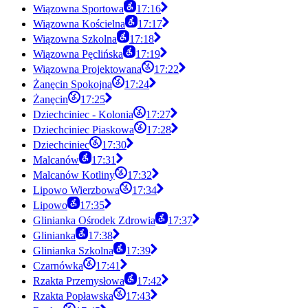
Wiązowna Sportowa
17:16
Wiązowna Kościelna
17:17
Wiązowna Szkolna
17:18
Wiązowna Pęclińska
17:19
Wiązowna Projektowana
17:22
Żanęcin Spokojna
17:24
Żanęcin
17:25
Dziechciniec - Kolonia
17:27
Dziechciniec Piaskowa
17:28
Dziechciniec
17:30
Malcanów
17:31
Malcanów Kotliny
17:32
Lipowo Wierzbowa
17:34
Lipowo
17:35
Glinianka Ośrodek Zdrowia
17:37
Glinianka
17:38
Glinianka Szkolna
17:39
Czarnówka
17:41
Rzakta Przemysłowa
17:42
Rzakta Popławska
17:43