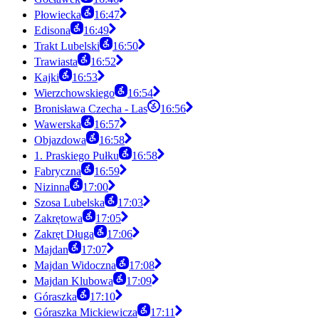
Płowiecka
16:47
Edisona
16:49
Trakt Lubelski
16:50
Trawiasta
16:52
Kajki
16:53
Wierzchowskiego
16:54
Bronisława Czecha - Las
16:56
Wawerska
16:57
Objazdowa
16:58
1. Praskiego Pułku
16:58
Fabryczna
16:59
Nizinna
17:00
Szosa Lubelska
17:03
Zakrętowa
17:05
Zakręt Długa
17:06
Majdan
17:07
Majdan Widoczna
17:08
Majdan Klubowa
17:09
Góraszka
17:10
Góraszka Mickiewicza
17:11