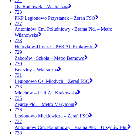
722
Os. Radiówek – Wiatraczna
723
PKP Legionowo Przystanek – Żerań FSO
727
Antoninów Cm. Południowy - Brama Płd. – Metro
Wilanowska
728
Henryków-Urocze – P+R Al. Krakowska
729
Zaborów - Szkoła – Metro Bemowo
730
Brzeziny – Wiatraczna
731
Legionowo Os. Młodych – Żerań FSO
733
Młochów – P+R Al. Krakowska
735
Zegrze Płd. – Metro Marymont
736
Legionowo Mickiewicza – Żerań FSO
737
Antoninów Cm. Południowy - Brama Płd. – Ursynów Płn.
738